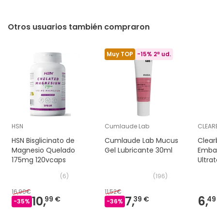
Otros usuarios también compraron
Muy TOP
-15% 2ª ud.
HSN
Cumlaude Lab
CLEAR
HSN Bisglicinato de
Cumlaude Lab Mucus
Clear
Magnesio Quelado
Gel Lubricante 30ml
Emba
175mg 120vcaps
Ultra
(
6
)
(
196
)
16,90€
11,52€
10,
7,
6,
99 €
39 €
49
-
35
%
-
36
%