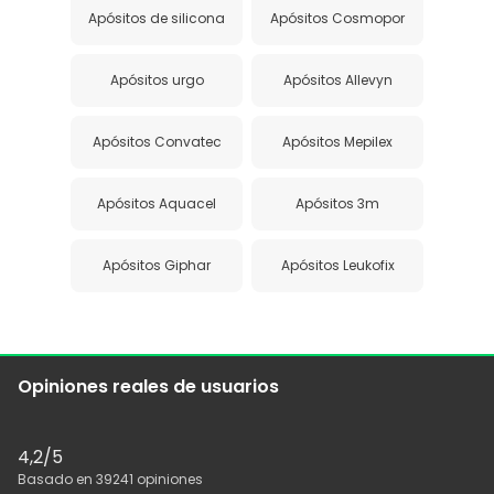
Apósitos de silicona
Apósitos Cosmopor
Apósitos urgo
Apósitos Allevyn
Apósitos Convatec
Apósitos Mepilex
Apósitos Aquacel
Apósitos 3m
Apósitos Giphar
Apósitos Leukofix
Opiniones reales de usuarios
4,2
/5
Basado en
39241
opiniones