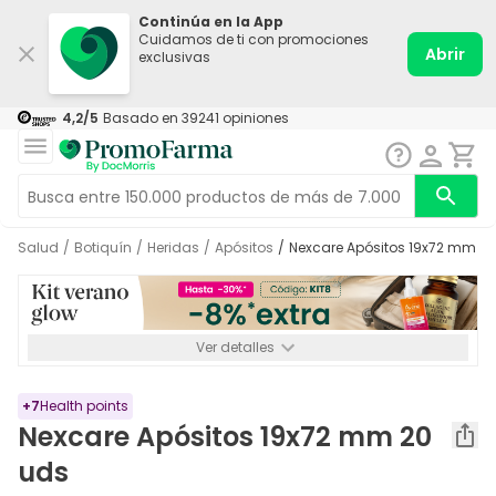
Continúa en la App
Cuidamos de ti con promociones
Abrir
exclusivas
4,2
/5
Basado en
39241
opiniones
Salud
/
Botiquín
/
Heridas
/
Apósitos
/
Nexcare Apósitos 19x72 mm 2
Ver detalles
*-8% a partir de 72€ hasta el 16/08/2026. Se excluyen
Medicamentos y Leches infantiles de 0-6 meses o especiales. No
acumulable.
+
7
Health points
Nexcare Apósitos 19x72 mm 20
uds