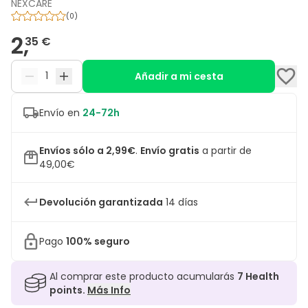
NEXCARE
(
0
)
2,
35 €
Añadir a mi cesta
Envío en
24-72h
Envíos sólo a 2,99€
.
Envío gratis
a partir de
49,00€
Devolución garantizada
14 días
Pago
100% seguro
Al comprar este producto acumularás
7
Health
points.
Más Info