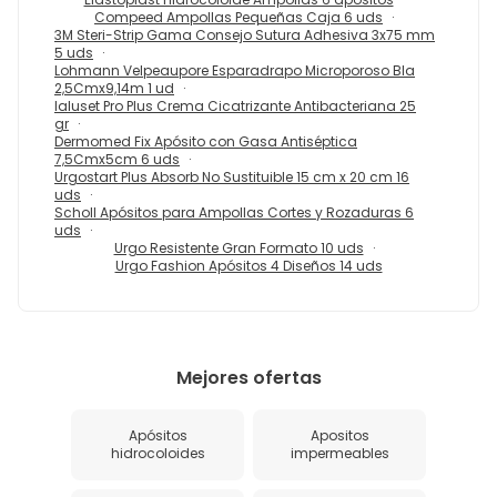
Compeed Ampollas Pequeñas Caja 6 uds
3M Steri-Strip Gama Consejo Sutura Adhesiva 3x75 mm
5 uds
Lohmann Velpeaupore Esparadrapo Microporoso Bla
2,5Cmx9,14m 1 ud
Ialuset Pro Plus Crema Cicatrizante Antibacteriana 25
gr
Dermomed Fix Apósito con Gasa Antiséptica
7,5Cmx5cm 6 uds
Urgostart Plus Absorb No Sustituible 15 cm x 20 cm 16
uds
Scholl Apósitos para Ampollas Cortes y Rozaduras 6
uds
Urgo Resistente Gran Formato 10 uds
Urgo Fashion Apósitos 4 Diseños 14 uds
Mejores ofertas
Apósitos
Apositos
hidrocoloides
impermeables