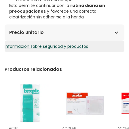
Esto permite continuar con la
rutina diaria sin
preocupaciones
y favorece una correcta
cicatrización sin adherirse a la herida.
Precio unitario
Información sobre seguridad y productos
0,12€ / Unidades
Productos relacionados
Texpla
ACOFAR
ACOF