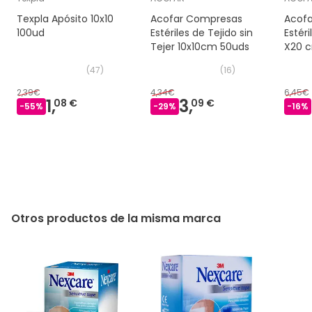
Texpla Apósito 10x10
Acofar Compresas
Acof
100ud
Estériles de Tejido sin
Estéri
Tejer 10x10cm 50uds
X20 c
(
47
)
(
16
)
2,39€
4,34€
6,45€
1,
3,
08 €
09 €
-
55
%
-
29
%
-
16
%
Otros productos de la misma marca