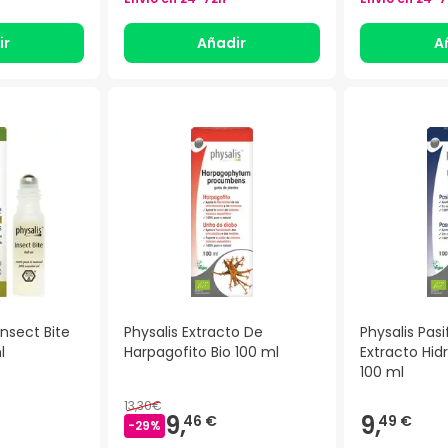
ir
Añadir
A
Insect Bite
Physalis Extracto De
Physalis Pasi
l
Harpagofito Bio 100 ml
Extracto Hid
100 ml
13,30€
9,
9,
46 €
49 €
-
29
%