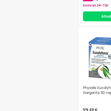
Envío en
24-72h
Añad
Physalis Eucalyf
Garganta 30 ca
12,
49 €