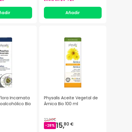
ñadir
Añadir
flora Incarnata
Physalis Aceite Vegetal de
roalcohólico Bio
Árnica Bio 100 ml
22,00€
15,
80 €
-
28
%