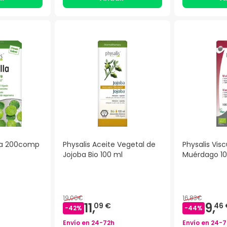
lla 200comp
Physalis Aceite Vegetal de
Physalis Vi
Jojoba Bio 100 ml
Muérdago 1
)
19,00€
16,83€
11,
9,
09 €
46 
-
42
%
-
44
%
Envío en
24-72h
Envío en
24-7