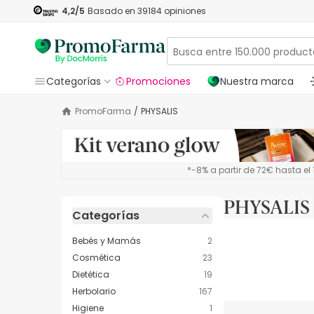
4,2
/5
Basado en
39184
opiniones
Categorías
Promociones
Nuestra marca
PromoFarma
/
PHYSALIS
*-8% a partir de 72€ hasta e
PHYSALIS
Categorías
Bebés y Mamás
2
Cosmética
23
Dietética
19
Herbolario
167
Higiene
1