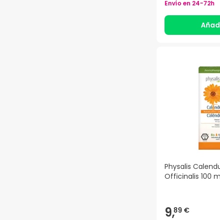
Envío en
24-72h
Añad
Physalis Calend
Officinalis 100 m
9,
89 €