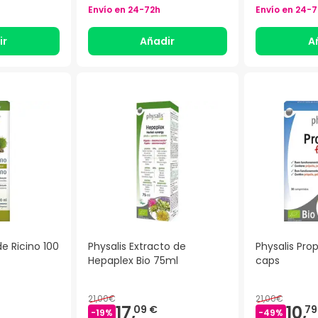
Envío en
24-72h
Envío en
24-7
ir
Añadir
A
de Ricino 100
Physalis Extracto de
Physalis Prop
Hepaplex Bio 75ml
caps
21,00€
21,00€
17,
10,
09 €
79
-
19
%
-
49
%