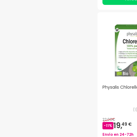
Physalis Chlore
(
1
22,00€
19,
49 €
-
11
%
Envío en
24-72h