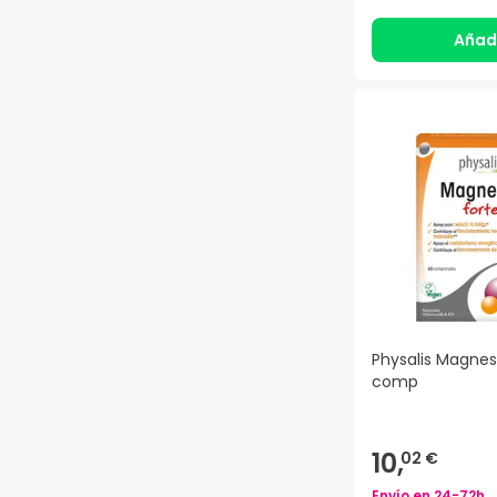
Añad
Physalis Magnes
comp
10,
02 €
Envío en
24-72h