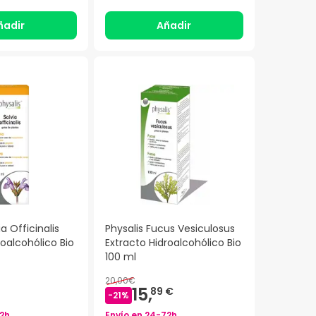
ñadir
Añadir
ia Officinalis
Physalis Fucus Vesiculosus
roalcohólico Bio
Extracto Hidroalcohólico Bio
100 ml
20,00€
15,
89 €
-
21
%
2h
Envío en
24-72h