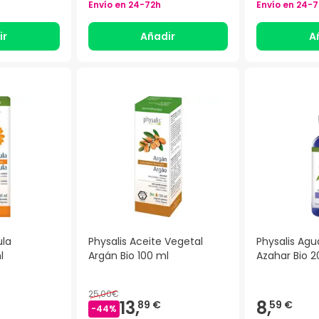
Envío en
24-72h
Envío en
24-7
ir
Añadir
A
ula
Physalis Aceite Vegetal
Physalis Agu
l
Argán Bio 100 ml
Azahar Bio 2
25,00€
13,
8,
89 €
59 €
-
44
%