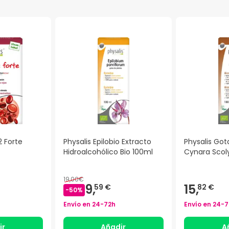
2 Forte
Physalis Epilobio Extracto
Physalis Got
Hidroalcohólico Bio 100ml
Cynara Scol
19,00€
9,
15,
59 €
82 €
-
50
%
Envío en
24-72h
Envío en
24-7
ir
Añadir
A