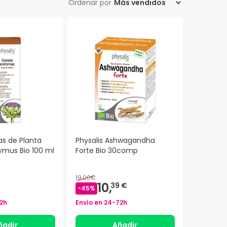
Ordenar por
as de Planta
Physalis Ashwagandha
ymus Bio 100 ml
Forte Bio 30comp
19,00€
10,
39 €
-
45
%
2h
Envío en
24-72h
ñadir
Añadir