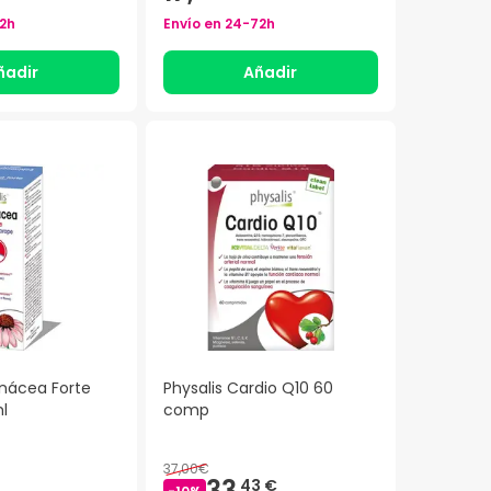
2h
Envío en
24-72h
ñadir
Añadir
inácea Forte
Physalis Cardio Q10 60
l
comp
37,00€
33,
43 €