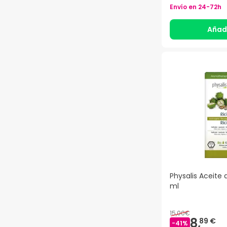
Envío en
24-72h
Añad
Physalis Aceite 
ml
15,00€
8,
89 €
-
41
%