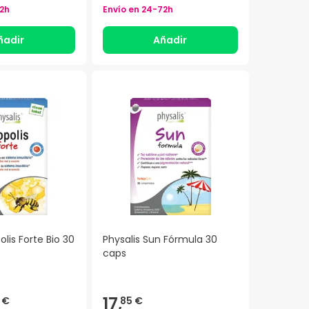
2h
Envío en
24-72h
ñadir
Añadir
olis Forte Bio 30
Physalis Sun Fórmula 30
caps
17,
 €
85 €