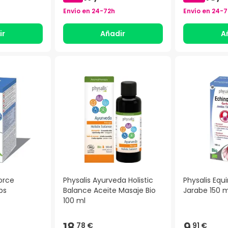
Envío en
24-72h
Envío en
24-7
ir
Añadir
A
orce
Physalis Ayurveda Holistic
Physalis Equ
ps
Balance Aceite Masaje Bio
Jarabe 150 m
100 ml
18,
9,
78 €
91 €