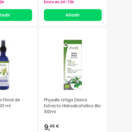
2h
Envío en
24-72h
ñadir
Añadir
a Floral de
Physalis Urtiga Dioica
00 ml
Extracto Hidroalcohólico Bio
100ml
9,
46 €