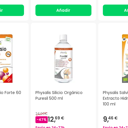
ir
Añadir
A
io Forte 60
Physalis Silicio Orgánico
Physalis Salv
Puresil 500 ml
Extracto Hid
100 ml
24,00€
12,
9,
69 €
46 €
-
47
%
Envío en
24-72h
Envío en
24-7