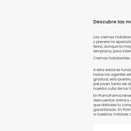
Descubre las me
Las cremas hidratant
y prevenir la aparic
tersa, aunque la ma
temprana, para intent
Cremas hidratantes 
A esta edad es funda
todos los agentes ex
gradual, esto puede 
piel joven, tanto de
nuestro cutis de los 
En PromoFarma tenemo
descuentos online y 
que disfrutes tu com
garantizado. En Pro
a nuestros millones 