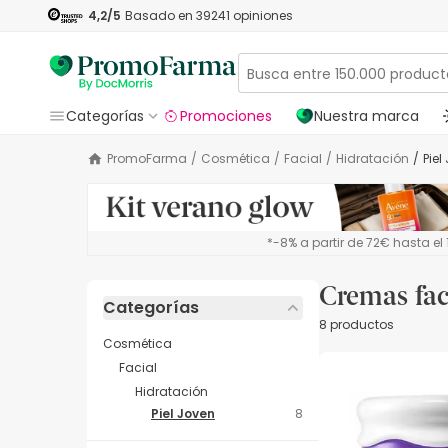
4,2
/5
Basado en
39241
opiniones
Categorías
Promociones
Nuestra marca
PromoFarma
/
Cosmética
/
Facial
/
Hidratación
/
Pie
*-8% a partir de 72€ hasta e
Cremas fac
Categorías
8 productos
Cosmética
Facial
Hidratación
Piel Joven
8