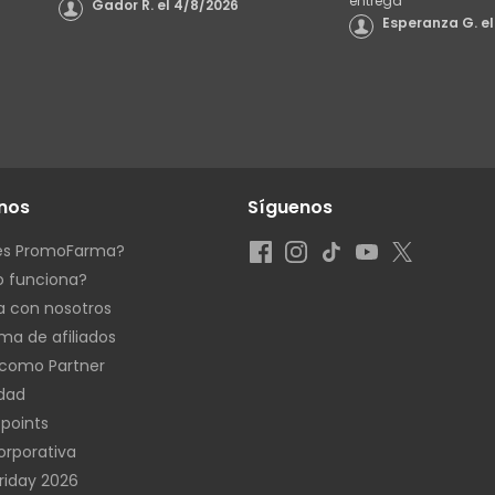
entrega
"
Gador R.
el
4/8/2026
Esperanza G.
el
nos
Síguenos
es PromoFarma?
 funciona?
a con nosotros
ma de afiliados
como Partner
idad
 points
rporativa
Friday 2026