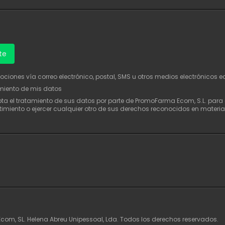
te
mociones vía correo electrónico, postal, SMS u otros medios electrónicos e
amiento de mis datos
epta el tratamiento de sus datos por parte de PromoFarma Ecom, S.L. par
timiento o ejercer cualquier otro de sus derechos reconocidos en materi
om, SL. Helena Abreu Unipessoal, Lda. Todos los derechos reservados.