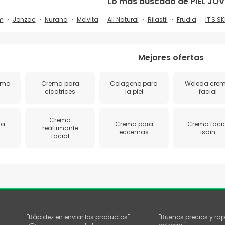
Lo más buscado de
PIEL JO
m
Jonzac
Nurana
Melvita
All Natural
Rilastil
Frudia
IT'S SK
Mejores ofertas
ema
Crema para
Colageno para
Weleda cre
cicatrices
la piel
facial
Crema
ma
Crema para
Crema facia
reafirmante
eccemas
isdin
facial
"
Rápidez en enviar los productos
"
"
Buenos precios y rap