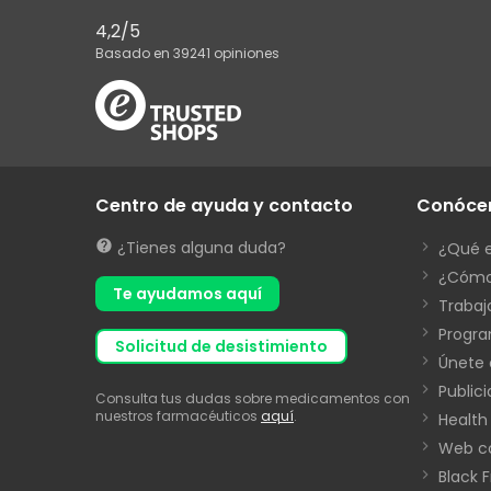
4,2
/5
Basado en
39241
opiniones
Centro de ayuda y contacto
Conóce
¿Tienes alguna duda?
¿Qué 
¿Cómo
Te ayudamos aquí
Trabaj
Progra
solicitud de desistimiento
Únete 
Public
Consulta tus dudas sobre medicamentos con
nuestros farmacéuticos
aquí
.
Health
Web co
Black 