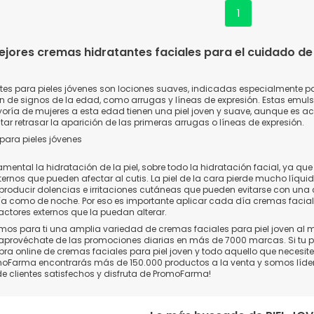
1
jores cremas hidratantes faciales para el cuidado de 
es para pieles jóvenes son lociones suaves, indicadas especialmente para
ión de signos de la edad, como arrugas y líneas de expresión. Estas emul
yoría de mujeres a esta edad tienen una piel joven y suave, aunque es 
ar retrasar la aparición de las primeras arrugas o líneas de expresión.
para pieles jóvenes
mental la hidratación de la piel, sobre todo la hidratación facial, ya qu
ternos que pueden afectar al cutis. La piel de la cara pierde mucho líqui
producir dolencias e irritaciones cutáneas que pueden evitarse con un
 día como de noche. Por eso es importante aplicar cada día cremas facial
factores externos que la puedan alterar.
s para ti una amplia variedad de cremas faciales para piel joven al me
aprovéchate de las promociones diarias en más de 7000 marcas. Si tu pe
pra online de cremas faciales para piel joven y todo aquello que necesit
moFarma encontrarás más de 150.000 productos a la venta y somos líder
de clientes satisfechos y disfruta de PromoFarma!