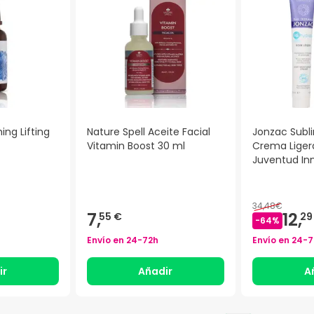
ing Lifting
Nature Spell Aceite Facial
Jonzac Subl
Vitamin Boost 30 ml
Crema Liger
Juventud In
34,48€
7,
12,
55 €
29
-
64
%
Envío en
24-72h
Envío en
24-7
ir
Añadir
A