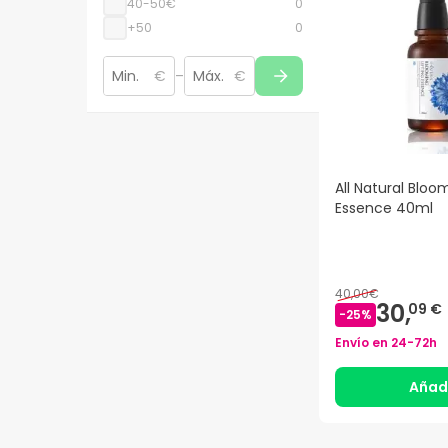
40-50€
0
+50
0
€
–
€
All Natural Bloom
Essence 40ml
40,00€
30,
09 €
-
25
%
Envío en
24-72h
Añad