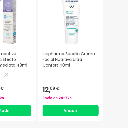
imactive
Isispharma Secalia Crema
a Efecto
Facial Nutritiva Ultra
mediata 40ml
Confort 40ml
(
2
)
12,
 €
09 €
2h
Envío en
24-72h
ñadir
Añadir