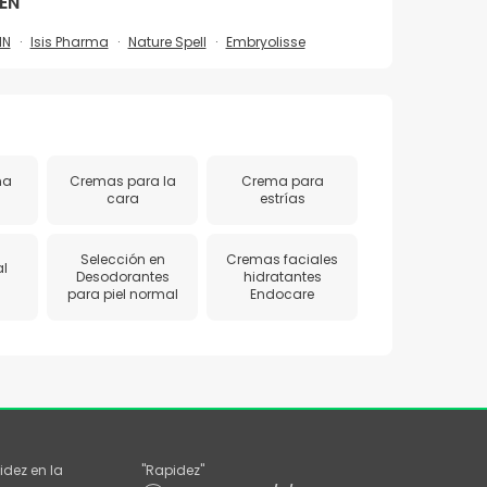
VEN
IN
Isis Pharma
Nature Spell
Embryolisse
ma
Cremas para la
Crema para
cara
estrías
Selección en
Cremas faciales
l
Desodorantes
hidratantes
para piel normal
Endocare
idez en la
"
Rapidez
"