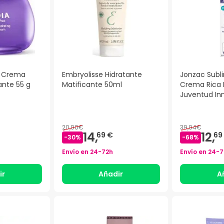
y Crema
Embryolisse Hidratante
Jonzac Subl
ante 55 g
Matificante 50ml
Crema Rica 
Juventud In
20,90€
39,94€
14,
12,
69 €
69
-
30
%
-
68
%
Envío en
24-72h
Envío en
24-7
ir
Añadir
A