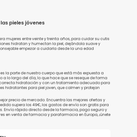
las pieles jóvenes
 mujeres entre veinte y treinta años, para cuidar su cutis
siones hidratan y humectan la piel, dejándola suave y
aconsejable empezar a cuidarla desde la una edad
e es la parte de nuestro cuerpo que está más expuesta a
do a lo largo del día, lo que hace que se reseque de forma
a correcta hidratación y con un tratamiento adecuado para
es hidratantes para piel joven, que calmen y protejan
jor precio de mercado. Encuentra las mejores ofertas y
dido supera los 49€, los gastos de envío son gratis para
es. Envío rápido directo desde la farmacia, pago seguro y
es en venta de farmacia y parafarmacia en Europa, ¡únete