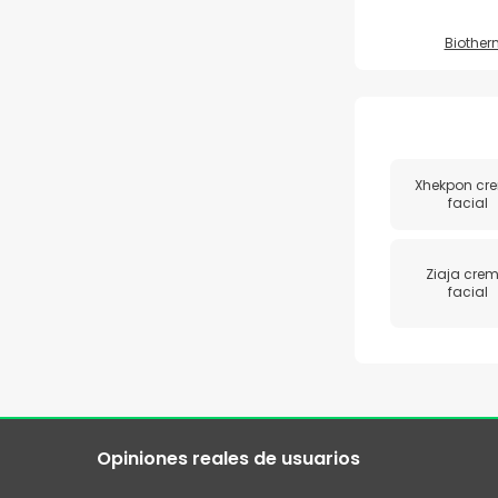
Biother
Xhekpon cr
facial
Ziaja cre
facial
Opiniones reales de usuarios