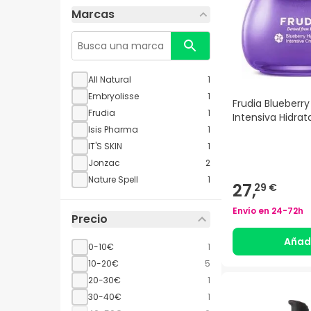
Marcas
All Natural
1
Embryolisse
1
Frudia Blueberr
Frudia
1
Intensiva Hidrat
Isis Pharma
1
IT'S SKIN
1
Jonzac
2
Nature Spell
1
27,
29 €
Envío en
24-72h
Precio
Añad
0-10€
1
10-20€
5
20-30€
1
30-40€
1