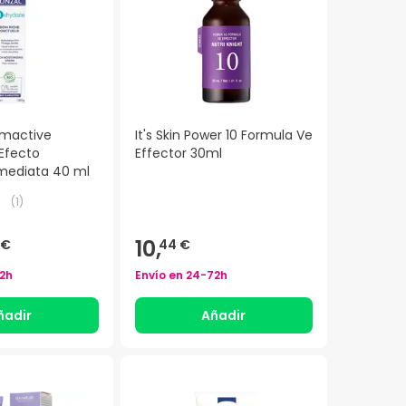
imactive
It's Skin Power 10 Formula Ve
Efecto
Effector 30ml
mediata 40 ml
(
1
)
10,
 €
44 €
2h
Envío en
24-72h
ñadir
Añadir