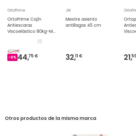
OrtoPrime
JM
OrtoPr
OrtoPrime Cojín
Mestre asiento
Ortop
Antiescaras
antillagas 45 cm
Antie
Viscoelástico 80kg-M3
Visco
1ud
Espum
(
1
)
47,70€
44,
32,
21,
75 €
11 €
5
-
6
%
Otros productos de la misma marca