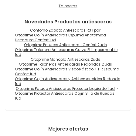
Taloneras
Novedades
Productos antiescaras
Contorno Zapato Antiescaras R3 1 par
Ortoprime Cojín Antiescaras Espuma Anatómica
Herradura Confort 1ud
Ortoprime Patucos Antiescaras Confort 2uds
Ortoprime Talonera Antiescaras Curva PU Impermeable
1ud
Ortoprime Manopla Antiescaras 2uds
Ortoprime Taloneras Antiescaras Redondas 2 uds
Ortoprime Cojín Antiescaras Viscoelástico + HR Espuma
Confort 1ud
Ortoprime Cojín Antiescaras y Antihemorroides Redondo
1ud
Ortoprime Patuco Antiescaras Protector Izquierdo 1 ud
Ortoprime Protector Antiescaras Cojín Silla de Ruedas
1ud
Mejores ofertas