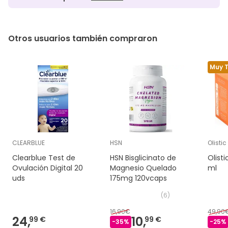
Otros usuarios también compraron
Muy 
CLEARBLUE
HSN
Olistic
Clearblue Test de
HSN Bisglicinato de
Olist
Ovulación Digital 20
Magnesio Quelado
ml
uds
175mg 120vcaps
(
6
)
16,90€
49,90
24,
10,
99 €
99 €
-
35
%
-
25
%