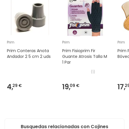
Prim
Prim
Prim
Prim Conteras Anota
Prim Fisioprim Fir
Prim P
Andador 2 5 cm 2 uds
Guante Atrosis Talla M
Bóved
1 Par
(
1
)
4,
19,
17,
29 €
09 €
2
Busquedas relacionadas con Cojines