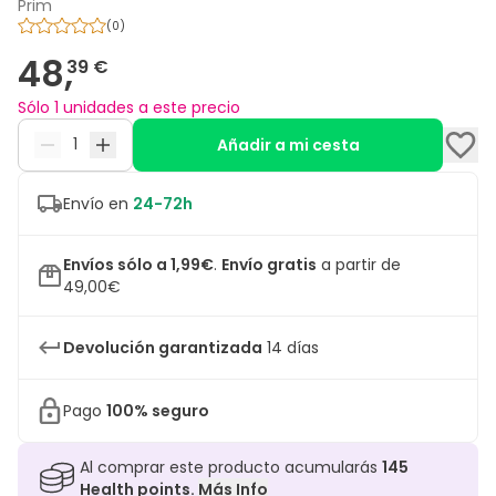
Prim
(
0
)
48,
39 €
Sólo 1 unidades a este precio
Añadir a mi cesta
Envío en
24-72h
Envíos sólo a 1,99€
.
Envío gratis
a partir de
49,00€
Devolución garantizada
14 días
Pago
100% seguro
Al comprar este producto acumularás
145
Health points.
Más Info