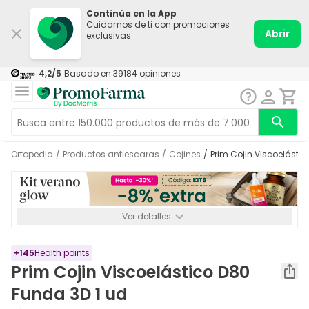
Continúa en la App
Cuidamos de ti con promociones
Abrir
exclusivas
4,2
/5
Basado en
39184
opiniones
Ortopedia
/
Productos antiescaras
/
Cojines
/
Prim Cojin Viscoelásti
Ver detalles
*-8% a partir de 72€ hasta el 16/08/2026. Se excluyen
Medicamentos y Leches infantiles de 0-6 meses o especiales. No
acumulable.
+
145
Health points
Prim Cojin Viscoelástico D80
Funda 3D 1 ud