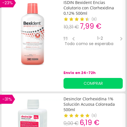
-23%
ISDIN Bexident Encías
Colutorio con Clorhexidina
0,12% 500ml
(
8
)
7,99 €
10,31 €
1-2
Todo como se esperaba
M
s
o
Envío en 24-72h
COMPRAR
-31%
Desinclor Clorhexidina 1%
Solución Acuosa Coloreada
500ml
(
9
)
6,19 €
9,00 €