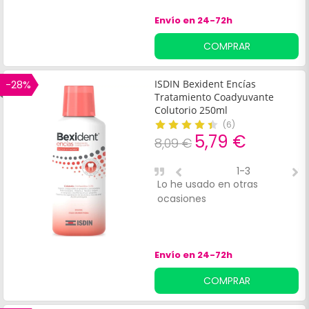
fosfato cálcico y crea una
Envío en 24-72h
barrera protectora contra la
tinción.
COMPRAR
-28%
ISDIN Bexident Encías
Tratamiento Coadyuvante
Colutorio 250ml
(
6
)
5,79 €
8,09 €
1-3
Lo he usado en otras
E
ocasiones
r
Envío en 24-72h
COMPRAR