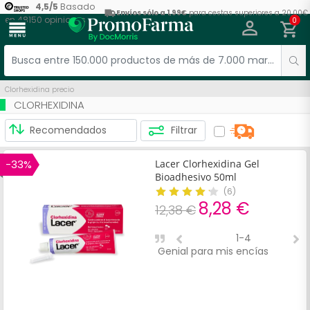
4,5
/
5
Basado
Envíos sólo a 1,99€
para cestas superiores a 20,00€
en
48150
opiniones
0
menu
Clorhexidina precio
CLORHEXIDINA
Filtrar
-33%
Lacer Clorhexidina Gel
Bioadhesivo 50ml
(
6
)
8,28 €
12,38 €
1-4
Genial para mis encías
T
s
r
r
V