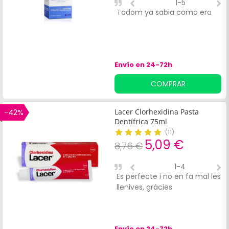
1-5
Todom ya sabia como era
Y
Envío en 24-72h
COMPRAR
-42%
Lacer Clorhexidina Pasta
Dentífrica 75ml
(
11
)
5,09 €
8,76 €
1-4
Es perfecte i no en fa mal les
S
llenives, gràcies
p
Envío en 24-72h