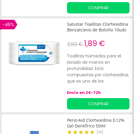
cuerpo a la vez que calma y
COMPRAR
alivia la piel y aporta
propiedades calmantes.
Vegano. Sin perfume.
-46%
Salustar Toallitas Clorhexidina
Benzalconio de Bolsillo 10uds
1,89 €
3,50 €
Toallitas húmedas para el
lavado de manos en
profundidad. Está
compuestas por clorhexidina,
que es uno de los
conservantes más potentes
Envío en 24-72h
con actividad duradera en la
piel.
COMPRAR
Perio·Aid Clorhexidina 0,12%
Gel Dentífrico 50ml
(
14
)