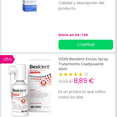
Calidad y descripción del
producto
Envío en 24-72h
COMPRAR
-25%
ISDIN Bexident Encías Spray
Tratamiento Coadyuvante
40ml
(
1
)
8,89 €
11,93 €
Es un producto que utilizo
todos los dias