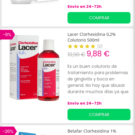
Envío en 24-72h
COMPRAR
-9%
Lacer Clorhexidina 0,2%
Colutorio 500ml
(
2
)
9,88 €
10,90 €
Es un buen colutorio de
tratamiento para problemas
de gingivitis y boca en
general. No hay que abusar
durante muchos días ya que
tiñe los dientes
Envío en 24-72h
COMPRAR
-26%
Betafar Clorhexidina 1%