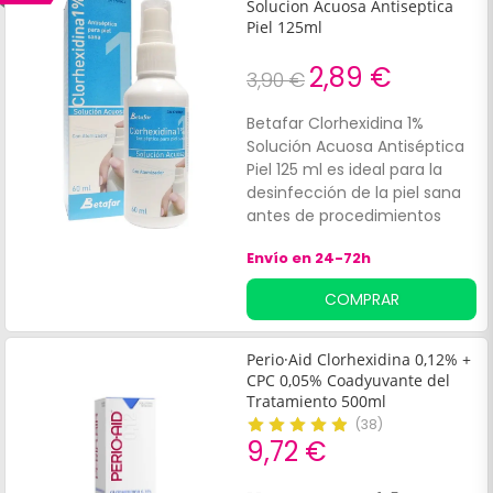
Solucion Acuosa Antiseptica
Piel 125ml
2,89 €
3,90 €
Betafar Clorhexidina 1%
Solución Acuosa Antiséptica
Piel 125 ml es ideal para la
desinfección de la piel sana
antes de procedimientos
médicos, curas o
Envío en 24-72h
inyecciones. Su fórmula
antiséptica asegura una
COMPRAR
limpieza profunda y
protección contra bacterias
y hongos, proporcionando
Perio·Aid Clorhexidina 0,12% +
una higiene cutánea segura.
CPC 0,05% Coadyuvante del
Tratamiento 500ml
(
38
)
9,72 €