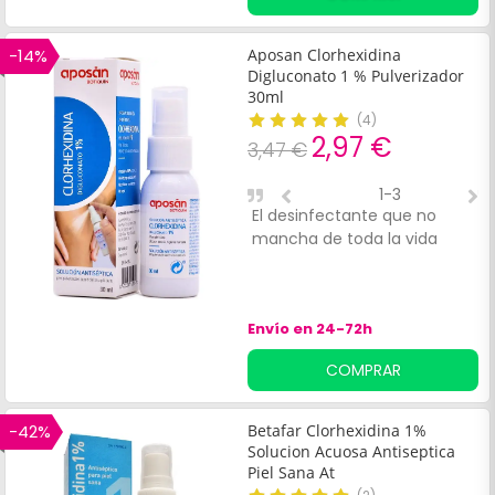
-14%
Aposan Clorhexidina
Digluconato 1 % Pulverizador
30ml
(
4
)
2,97 €
3,47 €
1-3
El desinfectante que no
E
mancha de toda la vida
s
Envío en 24-72h
COMPRAR
-42%
Betafar Clorhexidina 1%
Solucion Acuosa Antiseptica
Piel Sana At