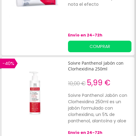
nota el efecto
Envío en 24-72h
COMPRAR
-40%
Soivre Panthenol Jabón con
Clorhexidina 250ml
5,99 €
10,00 €
Soivre Panthenol Jabón con
Clorhexidina 250ml es un
jabón formulado con
clorhexidina, un 5% de
panthenol, alantoína y aloe
Vera. Indicado para lavar las
Envío en 24-72h
manos y otras zonas del