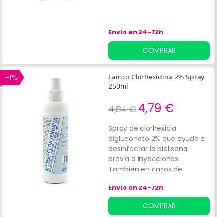
p
a
u
Envío en 24-72h
COMPRAR
-1%
Lainco Clorhexidina 2% Spray
250ml
4,79 €
4,84 €
Spray de clorhexidia
digluconato 2% que ayuda a
desinfectar la piel sana
previa a inyecciones.
También en casos de
preparación previa a
Envío en 24-72h
intervenciones quirúrgicas.
Tiene un efecto bactericida
COMPRAR
en el lavado pre-quirúrgico