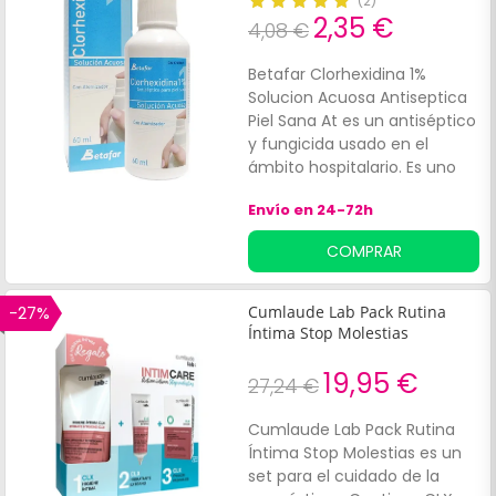
(
2
)
2,35 €
4,08 €
Betafar Clorhexidina 1%
Solucion Acuosa Antiseptica
Piel Sana At es un antiséptico
y fungicida usado en el
ámbito hospitalario. Es uno
de los antisépticos más
Envío en 24-72h
demandados para la
desinfección de la piel sana
COMPRAR
debido a su gran capacidad
limpiadora y a su facilidad de
uso. Es una solución ideal
-27%
Cumlaude Lab Pack Rutina
para la desinfección previa a
Íntima Stop Molestias
inyecciones, así como en el
pre-operatorio previo a
19,95 €
27,24 €
intervenciones quirúrgicas.
Cumlaude Lab Pack Rutina
Íntima Stop Molestias es un
set para el cuidado de la