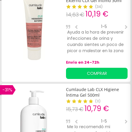
Externo CLX Gel Íntimo 30ml
(
34
)
10,19 €
14,63 €
1-5
Ayuda a la hora de prevenir
T
infecciones de orina y
cuando sientes un poco de
picor o malestar en la zona
Envío en 24-72h
COMPRAR
-31%
Cumlaude Lab CLX Higiene
Íntima Gel 500ml
(
11
)
10,79 €
15,73 €
1-5
Me lo recomendó mi
P