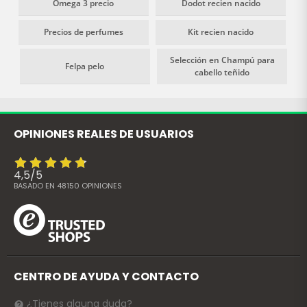
Omega 3 precio
Dodot recien nacido
Precios de perfumes
Kit recien nacido
Selección en Champú para
Felpa pelo
cabello teñido
OPINIONES REALES DE USUARIOS
4,5
/
5
BASADO EN
48150
OPINIONES
CENTRO DE AYUDA Y CONTACTO
¿Tienes alguna duda?