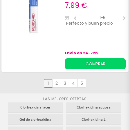
7,99 €
1-5
Perfecto y buen precio
B
m
Envío en 24-72h
COMPRAR
1
2
3
4
5
LAS MEJORES OFERTAS
Clorhexidina lacer
Clorhexidina acuosa
Gel de clorhexidina
Clorhexidina 2