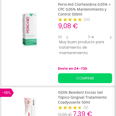
Perio·Aid Clorhexidina 0,05% +
CPC 0,05% Mantenimiento y
Control 500ml
(
20
)
9,08 €
1-4
Muy buen producto para
G
tratamiento de
c
mantenimiento
c
p
a
Envío en 24-72h
p
COMPRAR
-18%
ISDIN Bexident Encías Gel
Tópico Gingival Tratamiento
Coadyuvante 50ml
(
9
)
7,39 €
9,05 €