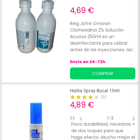
4,69 €
Reig Jofre Orravan
Clorhexidina 2% Solución
Acuosa 250ml es un
desinfectante para utilizar
antes de las inyecciones, así
como en el pre-operatorio
Envío en 24-72h
previo a intervenciones
quirúrgicas. Efecto
COMPRAR
bactericida en el lavado pre-
quirúrgico de las manos.
Pensada para desinfectar
Halita Spray Bucal 15ml
heridas y quemaduras antes
(
3
)
de cubrirlas con vendas o
4,89 €
apósitos.
1-3
Poca durabilidad, necesitas +
P
de dos toques para que
T
haga efecto. Mucho mejor el