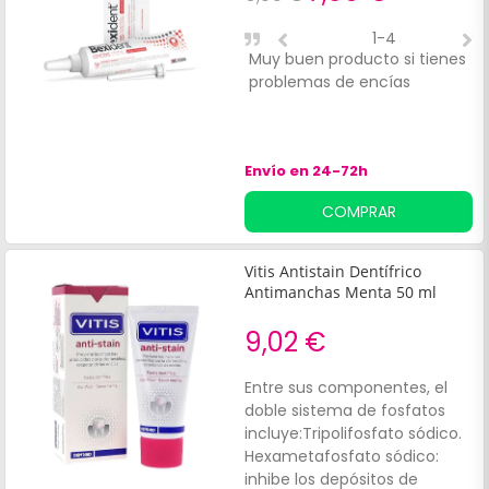
1-4
Muy buen producto si tienes
E
problemas de encías
e
d
m
r
Envío en 24-72h
u
COMPRAR
Vitis Antistain Dentífrico
Antimanchas Menta 50 ml
9,02 €
Entre sus componentes, el
doble sistema de fosfatos
incluye:Tripolifosfato sódico.
Hexametafosfato sódico:
inhibe los depósitos de