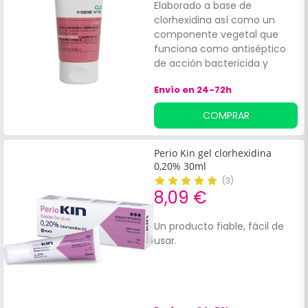
Elaborado a base de
clorhexidina así como un
componente vegetal que
funciona como antiséptico
de acción bactericida y
fungicida. Además de
Envío en 24-72h
complejo antimicrobiano
vegetal, Extracto de
COMPRAR
Caléndula, Centaura y Cola
de caballo.
Perio Kin gel clorhexidina
0,20% 30ml
(
3
)
8,09 €
Un producto fiable, fácil de
usar.