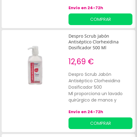
Envío en 24-72h
COMPRAR
Despro Scrub Jabón
Antiséptico Clorhexidina
Dosificador 500 Ml
12,69 €
Despro Scrub Jabón
Antiséptico Clorhexidina
Dosificador 500
Ml proporciona un lavado
quirúrgico de manos y
antiséptico de la piel. En
Envío en 24-72h
todos los ámbitos de cuidado
de pacientes, especialmente
COMPRAR
aislados por gérmenes
multirresistentes. Sus