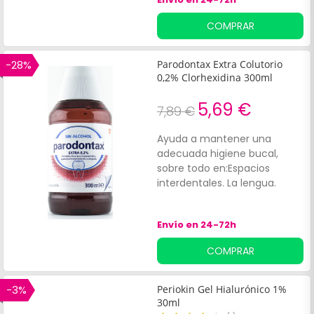
COMPRAR
-28%
Parodontax Extra Colutorio
0,2% Clorhexidina 300ml
5,69 €
7,89 €
Ayuda a mantener una
adecuada higiene bucal,
sobre todo en:Espacios
interdentales. La lengua.
Envío en 24-72h
COMPRAR
-3%
Periokin Gel Hialurónico 1%
30ml