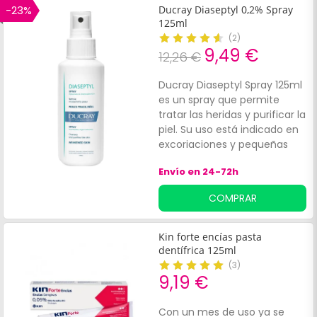
-23%
Ducray Diaseptyl 0,2% Spray
125ml
(
2
)
9,49 €
12,26 €
Ducray Diaseptyl Spray 125ml
es un spray que permite
tratar las heridas y purificar la
piel. Su uso está indicado en
excoriaciones y pequeñas
heridas. Su fórmula posee
Envío en 24-72h
propiedades antibacterianas
y al usarla no provoca picores
COMPRAR
ni deja manchas en la piel.
Gracias a las propiedades de
la clorhexidina, de acción
Kin forte encías pasta
duradera, tiene efectos
dentífrica 125ml
saneantes sobre las heridas
(
3
)
en la piel.
9,19 €
Con un mes de uso ya se