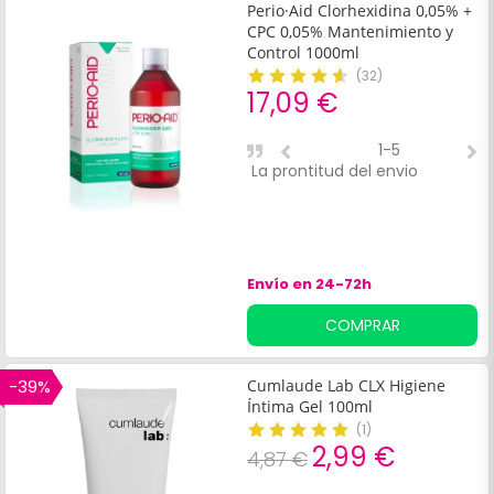
componentes
Perio·Aid Clorhexidina 0,05% +
dermoprotectores favorecen
CPC 0,05% Mantenimiento y
la regeneración cutánea y
Control 1000ml
conservan su capacidad de
(
32
)
17,09 €
retener el grado de humedad
fisiológico de la piel. Indicado
para el lavado y antisepsia de
1-5
la piel en general.
La prontitud del envio
S
r
d
Envío en 24-72h
COMPRAR
-39%
Cumlaude Lab CLX Higiene
Íntima Gel 100ml
(
1
)
2,99 €
4,87 €