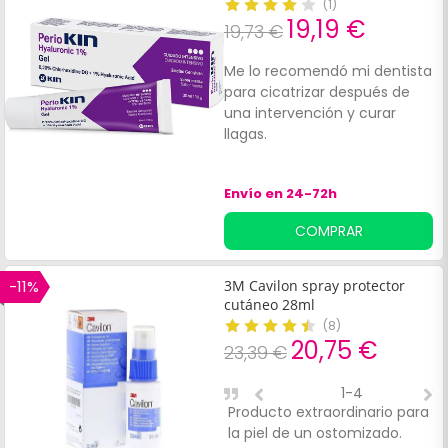
(
1
)
19,19 €
19,73 €
Me lo recomendó mi dentista
para cicatrizar después de
una intervención y curar
llagas.
Envío en 24-72h
COMPRAR
-11%
3M Cavilon spray protector
cutáneo 28ml
(
8
)
20,75 €
23,39 €
1-4
Producto extraordinario para
S
la piel de un ostomizado.
i