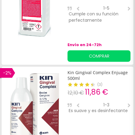
1-5
Cumple con su función
L
perfectamente
e
Envío en 24-72h
COMPRAR
-2%
Kin Gingival Complex Enjuage
500ml
(
3
)
11,86 €
12,10 €
1-3
Es suave y es desinfectante
T
p