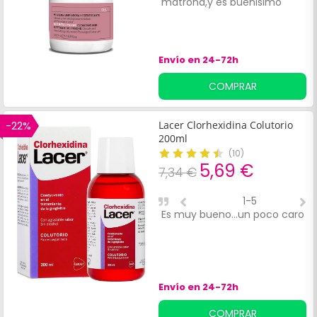
matrona,y es buenisimo
d
d
h
a
Envío en 24-72h
COMPRAR
-22%
Lacer Clorhexidina Colutorio
200ml
(
10
)
5,69 €
7,34 €
1-5
Es muy bueno...un poco caro
P
g
e
Envío en 24-72h
COMPRAR