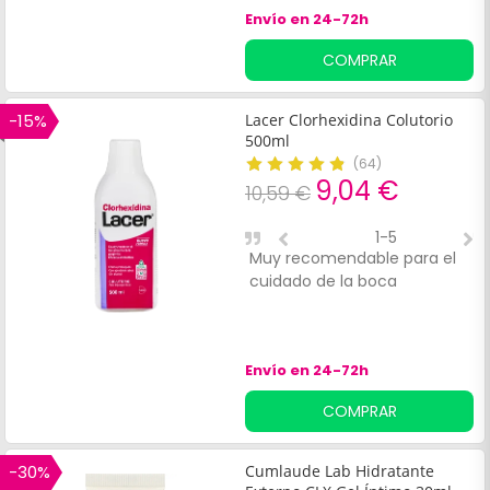
Envío en 24-72h
c
R
COMPRAR
t
e
m
-15%
Lacer Clorhexidina Colutorio
500ml
(
64
)
9,04 €
10,59 €
1-5
Muy recomendable para el
L
cuidado de la boca
t
Envío en 24-72h
COMPRAR
-30%
Cumlaude Lab Hidratante