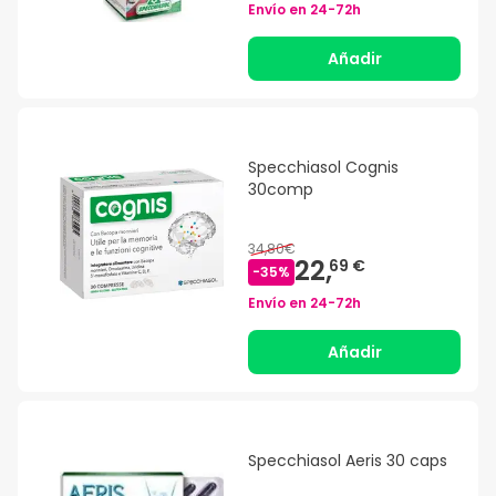
Envío en
24-72h
Añadir
Specchiasol Cognis
30comp
34,80€
22,
69 €
-
35
%
Envío en
24-72h
Añadir
Specchiasol Aeris 30 caps