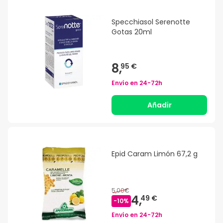
Specchiasol Serenotte
Gotas 20ml
8,
95 €
Envío en
24-72h
Añadir
Epid Caram Limón 67,2 g
5,00€
4,
49 €
-
10
%
Envío en
24-72h