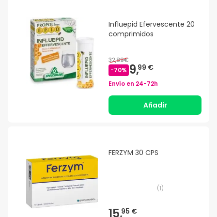
Influepid Efervescente 20
comprimidos
32,89€
9,
99 €
-
70
%
Envío en
24-72h
Añadir
FERZYM 30 CPS
(
1
)
15,
95 €