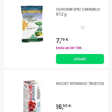
OLIGOMIR EPID CARAMELO
67.2 g
(
1
)
7,
79 €
Envío en
24-72h
Añadir
NOCIST INTENSIVO 7BUSTOS
16,
50 €