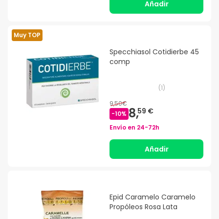
Añadir
Muy TOP
Specchiasol Cotidierbe 45
comp
(
1
)
9,50€
8,
59 €
-
10
%
Envío en
24-72h
Añadir
Epid Caramelo Caramelo
Propóleos Rosa Lata