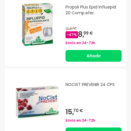
Propoli Plus Epid Influepid
20 Comp.efer.
16,87€
8,
99 €
-
47
%
Envío en
24-72h
Añadir
NOCIST PREVENIR 24 CPS
15,
70 €
Envío en
24-72h