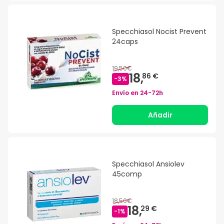
Specchiasol Nocist Prevent
24caps
19,50€
18,
86 €
-
3
%
Envío en
24-72h
Añadir
Specchiasol Ansiolev
45comp
18,50€
18,
29 €
-
1
%