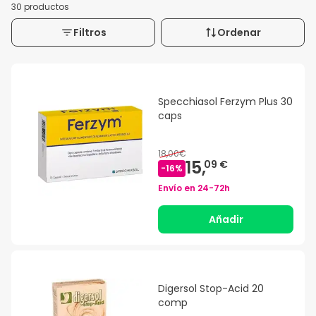
30 productos
Filtros
Ordenar
Specchiasol Ferzym Plus 30
caps
18,00€
15,
09 €
-
16
%
Envío en
24-72h
Añadir
Digersol Stop-Acid 20
comp