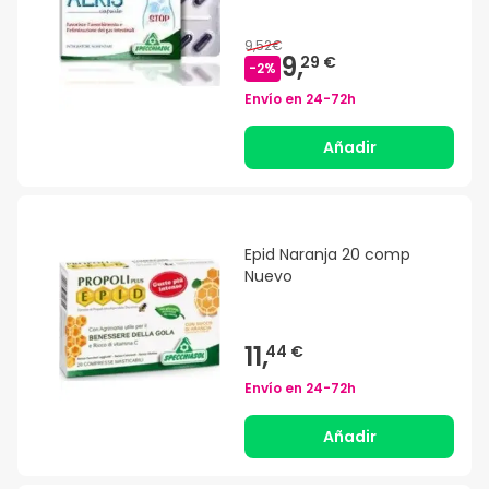
9,52€
9,
29 €
-
2
%
Envío en
24-72h
Añadir
Epid Naranja 20 comp
Nuevo
11,
44 €
Envío en
24-72h
Añadir