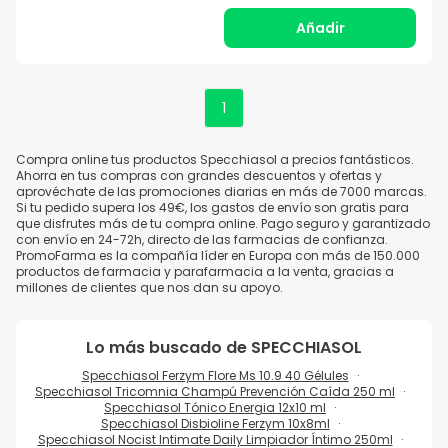
Añadir
1
Compra online tus productos Specchiasol a precios fantásticos.
Ahorra en tus compras con grandes descuentos y ofertas y
aprovéchate de las promociones diarias en más de 7000 marcas.
Si tu pedido supera los 49€, los gastos de envío son gratis para
que disfrutes más de tu compra online. Pago seguro y garantizado
con envío en 24-72h, directo de las farmacias de confianza.
PromoFarma es la compañía líder en Europa con más de 150.000
productos de farmacia y parafarmacia a la venta, gracias a
millones de clientes que nos dan su apoyo.
Lo más buscado de
SPECCHIASOL
Specchiasol Ferzym Flore Ms 10.9 40 Gélules
Specchiasol Tricomnia Champú Prevención Caída 250 ml
Specchiasol Tónico Energia 12x10 ml
Specchiasol Disbioline Ferzym 10x8ml
Specchiasol Nocist Intimate Daily Limpiador Íntimo 250ml