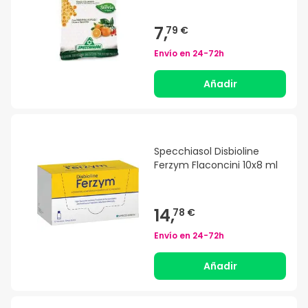
7,
79 €
Envío en
24-72h
Añadir
Specchiasol Disbioline
Ferzym Flaconcini 10x8 ml
14,
78 €
Envío en
24-72h
Añadir