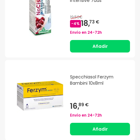
Intensive 7uds
19,50€
18,
73 €
-
4
%
Envío en
24-72h
Añadir
Specchiasol Ferzym
Bambini 10x8ml
16,
89 €
Envío en
24-72h
Añadir