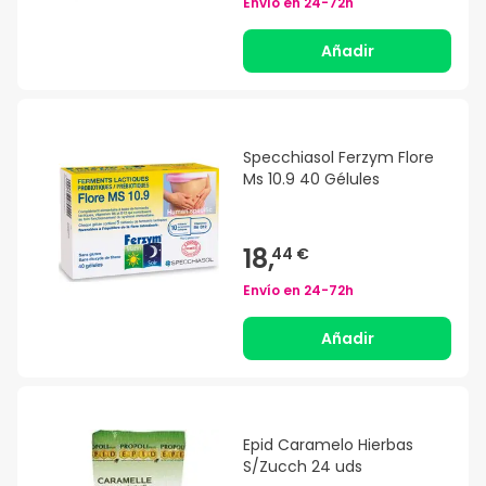
Envío en
24-72h
Añadir
Specchiasol Ferzym Flore
Ms 10.9 40 Gélules
18,
44 €
Envío en
24-72h
Añadir
Epid Caramelo Hierbas
S/Zucch 24 uds