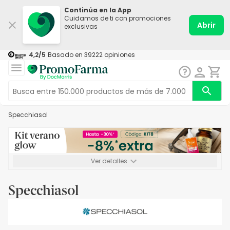
Continúa en la App
Cuidamos de ti con promociones
Abrir
exclusivas
4,2
/5
Basado en
39222
opiniones
Specchiasol
Ver detalles
*-8% a partir de 72€ hasta el 16/08/2026. Se excluyen
Medicamentos y Leches infantiles de 0-6 meses o especiales. No
Specchiasol
acumulable.