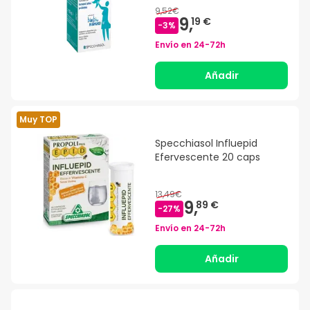
9,52€
9,
19 €
-
3
%
Envío en
24-72h
Añadir
Muy TOP
Specchiasol Influepid
Efervescente 20 caps
13,49€
9,
89 €
-
27
%
Envío en
24-72h
Añadir