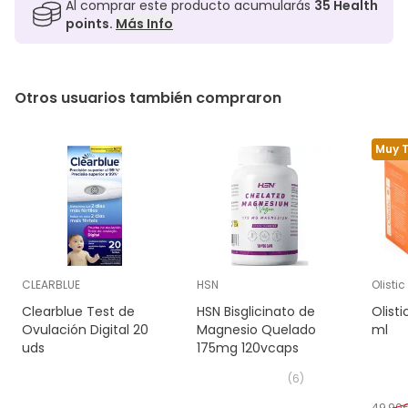
Al comprar este producto acumularás
35
Health
points.
Más Info
Otros usuarios también compraron
Muy 
CLEARBLUE
HSN
Olistic
Clearblue Test de
HSN Bisglicinato de
Olist
Ovulación Digital 20
Magnesio Quelado
ml
uds
175mg 120vcaps
(
6
)
49,90