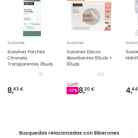
Suavinex
Suavinex
Suavi
Suavinex Parches
Suavinex Discos
Suavi
Citronela
Absorbentes 60uds +
Hidró
Transparentes 36uds
30uds
(
1
)
(
17
)
10,00€
8,
8,
4,
43 €
30 €
44
-
17
%
Busquedas relacionadas con Biberones