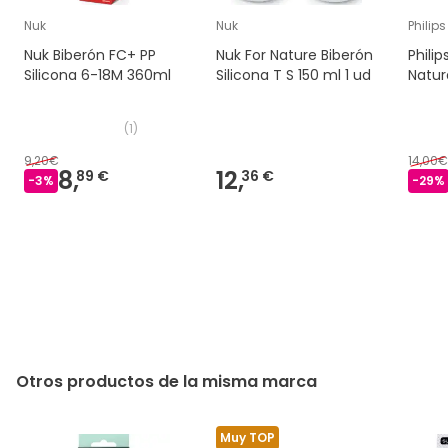
Nuk
Nuk
Philip
Nuk Biberón FC+ PP
Nuk For Nature Biberón
Phili
Silicona 6-18M 360ml
Silicona T S 150 ml 1 ud
Natur
(
1
)
9,20€
14,00€
8,
12,
89 €
36 €
-
3
%
-
29
%
Otros productos de la misma marca
Muy TOP