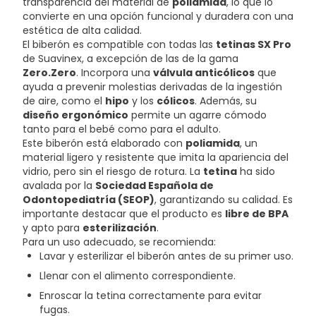
transparencia del material de
poliamida
, lo que lo
convierte en una opción funcional y duradera con una
estética de alta calidad.
El biberón es compatible con todas las
tetinas SX Pro
de Suavinex, a excepción de las de la gama
Zero.Zero
. Incorpora una
válvula anticólicos
que
ayuda a prevenir molestias derivadas de la ingestión
de aire, como el
hipo
y los
cólicos
. Además, su
diseño ergonómico
permite un agarre cómodo
tanto para el bebé como para el adulto.
Este biberón está elaborado con
poliamida
, un
material ligero y resistente que imita la apariencia del
vidrio, pero sin el riesgo de rotura. La
tetina
ha sido
avalada por la
Sociedad Española de
Odontopediatría (SEOP)
, garantizando su calidad. Es
importante destacar que el producto es
libre de BPA
y apto para
esterilización
.
Para un uso adecuado, se recomienda:
Lavar y esterilizar el biberón antes de su primer uso.
Llenar con el alimento correspondiente.
Enroscar la tetina correctamente para evitar
fugas.