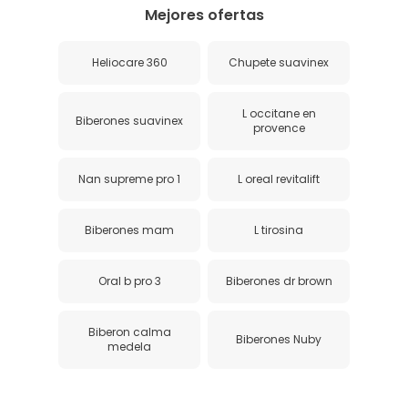
Mejores ofertas
Heliocare 360
Chupete suavinex
L occitane en
Biberones suavinex
provence
Nan supreme pro 1
L oreal revitalift
Biberones mam
L tirosina
Oral b pro 3
Biberones dr brown
Biberon calma
Biberones Nuby
medela