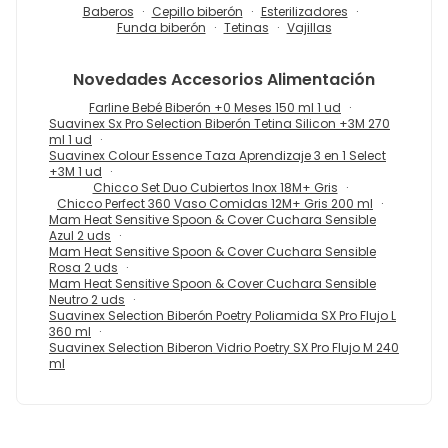
Baberos
Cepillo biberón
Esterilizadores
Funda biberón
Tetinas
Vajillas
Novedades
Accesorios Alimentación
Farline Bebé Biberón +0 Meses 150 ml 1 ud
Suavinex Sx Pro Selection Biberón Tetina Silicon +3M 270
ml 1 ud
Suavinex Colour Essence Taza Aprendizaje 3 en 1 Select
+3M 1 ud
Chicco Set Duo Cubiertos Inox 18M+ Gris
Chicco Perfect 360 Vaso Comidas 12M+ Gris 200 ml
Mam Heat Sensitive Spoon & Cover Cuchara Sensible
Azul 2 uds
Mam Heat Sensitive Spoon & Cover Cuchara Sensible
Rosa 2 uds
Mam Heat Sensitive Spoon & Cover Cuchara Sensible
Neutro 2 uds
Suavinex Selection Biberón Poetry Poliamida SX Pro Flujo L
360 ml
Suavinex Selection Biberon Vidrio Poetry SX Pro Flujo M 240
ml