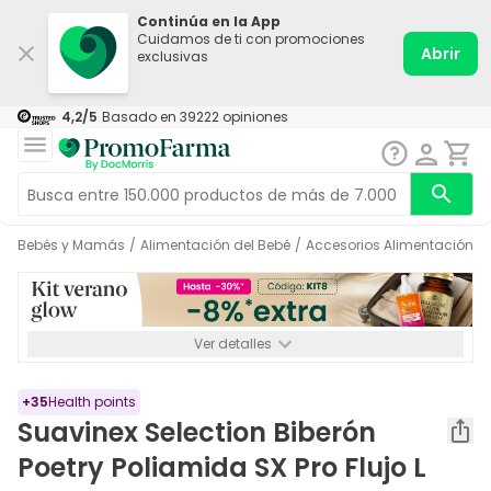
Continúa en la App
Cuidamos de ti con promociones
Abrir
exclusivas
4,2
/5
Basado en
39222
opiniones
Bebés y Mamás
/
Alimentación del Bebé
/
Accesorios Alimentación
/
Ver detalles
*-8% a partir de 72€ hasta el 16/08/2026. Se excluyen
Medicamentos y Leches infantiles de 0-6 meses o especiales. No
acumulable.
+
35
Health points
Suavinex Selection Biberón
Poetry Poliamida SX Pro Flujo L