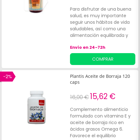
Para disfrutar de una buena
salud, es muy importante
seguir unos hábitos de vida
saludables, así como una
alimentación equilibrada y
hacer deporte suave con
Envío en 24-72h
regularidad. Es recomendable
tomar suplementos para
COMPRAR
cubrir los requerimientos
nutricionales de nuestro
organismo. El Granero aceite
-2%
Plantis Aceite de Borraja 120
de borraja es un
caps
complemento alimenticio de
aceite de borraja, obtenido
15,62 €
16,00 €
de la primera presión en frío
que ha sido utilizado
Complemento alimenticio
tradicionalmente para
formulado con vitamina E y
ayudar al sistema hormonal
aceite de borraja rico en
femenino de forma natural.
ácidos grasos Omega 6.
¡Siente los beneficios de El
Favorece el equilibrio