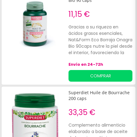
Bio 90 caps
belleza de la piel. El equilibrio
hormonal'
11,15 €
Gracias a su riqueza en
ácidos grasos esenciales,
Nat&Form Eco Borraja Onagra
Bio 90caps nutre la piel desde
el interior, favoreciendo la
hidratación y el equilibrio
Envío en 24-72h
natural. Sus beneficios
incluyen:Mejora de la textura
COMPRAR
cutánea.
Superdiet Huile de Bourrache
200 caps
33,35 €
Complemento alimenticio
elaborado a base de aceite