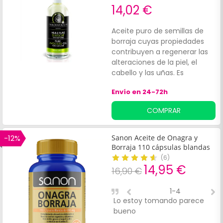
14,02 €
Aceite puro de semillas de
borraja cuyas propiedades
contribuyen a regenerar las
alteraciones de la piel, el
cabello y las uñas. Es
altamente beneficioso para
Envío en 24-72h
mejorar la dermatitis
seborreica, gracias a
COMPRAR
sus:Propiedades emolientes.
Propiedades tonificantes.
Contenido en niacina o ácido
-12%
Sanon Aceite de Onagra y
nicótico
Borraja 110 cápsulas blandas
(
6
)
14,95 €
16,90 €
1-4
Lo estoy tomando parece
A
bueno
q