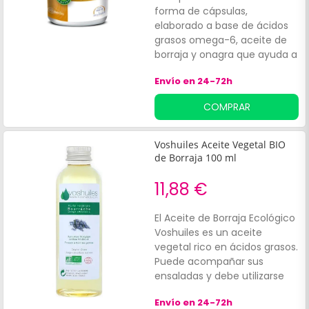
forma de cápsulas,
elaborado a base de ácidos
grasos omega-6, aceite de
borraja y onagra que ayuda a
mejorar la salud durante la
Envío en 24-72h
menopausia. Sus principios
activos reducen:Sofocos.
COMPRAR
Cambios de humor. Además,
beneficia la eliminación del
dolor, aportando un mayor
Voshuiles Aceite Vegetal BIO
confort y bienestar.
de Borraja 100 ml
11,88 €
El Aceite de Borraja Ecológico
Voshuiles es un aceite
vegetal rico en ácidos grasos.
Puede acompañar sus
ensaladas y debe utilizarse
crudo. No cocinar. Certificado
Envío en 24-72h
Agricultura Biológica FR-Bio 01.