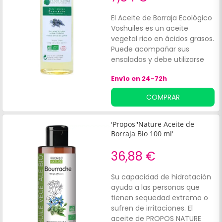
El Aceite de Borraja Ecológico
Voshuiles es un aceite
vegetal rico en ácidos grasos.
Puede acompañar sus
ensaladas y debe utilizarse
crudo. No cocinar. Certificado
Envío en 24-72h
Agricultura Biológica FR-Bio 01.
COMPRAR
'Propos''Nature Aceite de
Borraja Bio 100 ml'
36,88 €
Su capacidad de hidratación
ayuda a las personas que
tienen sequedad extrema o
sufren de irritaciones. El
aceite de PROPOS NATURE