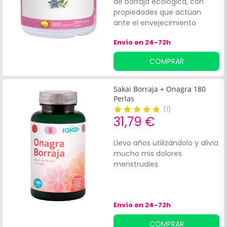
de borraja ecológica, con
propiedades que actúan
ante el envejecimiento
cutáneo. El aceite de borraja
Envío en 24-72h
utilizado se extrae de la
semilla de borraja por presión
COMPRAR
en frío.
Sakai Borraja + Onagra 180
Perlas
(
1
)
31,79 €
Llevo años utilizándolo y alivia
mucho mis dolores
menstruales
Envío en 24-72h
COMPRAR