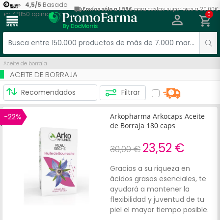
4,5
/
5
Basado
Envíos sólo a 1,99€
para cestas superiores a 20,00€
en
48150
opiniones
0
menu
Aceite de borraja
ACEITE DE BORRAJA
Filtrar
-22%
Arkopharma Arkocaps Aceite
de Borraja 180 caps
23,52 €
30,00 €
Gracias a su riqueza en
ácidos grasos esenciales, te
ayudará a mantener la
flexibilidad y juventud de tu
piel el mayor tiempo posible.