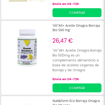
Envío en 24-72h
Indicado para todo tipo de
piel.
COMPRAR
'Vit''All+ Aceite Onagra Borraja
Bio 500 mg'
26,47 €
'Vit''All+ Aceite Onagra Borraja
Bio 500mg es un
complemento alimenticio a
base de aceites vírgenes de
Borraja y de Onagra
Biológicos obtenidos por
Envío en 24-72h
prensado en frío, sin
utilización de disolventes
COMPRAR
para preservar sus cualidades
nutricionales y sus
propiedades. El aceite de
Nat&Form Eco Borraja Onagra
Onagra participa en:La