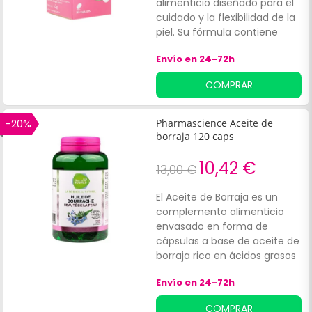
alimenticio diseñado para el
cuidado y la flexibilidad de la
piel. Su fórmula contiene
aceite de borraja, que es rico
Envío en 24-72h
en ácidos grasos esenciales,
lo que lo convierte en una
COMPRAR
opción ideal para quienes
desean mantener la
elasticidad cutánea y
-20%
Pharmascience Aceite de
promover el bienestar
borraja 120 caps
dermatológico.
10,42 €
13,00 €
El Aceite de Borraja es un
complemento alimenticio
envasado en forma de
cápsulas a base de aceite de
borraja rico en ácidos grasos
esenciales poliinsaturados y
Envío en 24-72h
más concretamente en
ácido gamma-linoleico La
COMPRAR