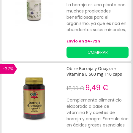
La borraja es una planta con
muchas propiedades
beneficiosas para el
organismo, ya que es rica en
abundantes sales minerales,
especialmente nitrato de
Envío en 24-72h
potasio, sales cálcicas y
silícicas, mucílagos y
COMPRAR
flavonoides. Sotya Borraja en
perlas se convertirá en un
gran aliado para aliviar el
-37%
Obire Borraja y Onagra +
síndrome premenstrual, ya
Vitamina E 500 mg 110 caps
que el aceite que se obtiene
de ellas está compuesto
9,49 €
15,00 €
principalmente de ácido
gamolénico, considerado
Complemento alimenticio
como un excelente regulador
elaborado a base de
hormonal. Además, Sotya
vitamina E y aceites de
Borraja equilibra el ciclo
borraja y onagra. Fórmula rica
menstrual y mitiga los
en ácidos grasos esenciales.
dolores asociados, como las