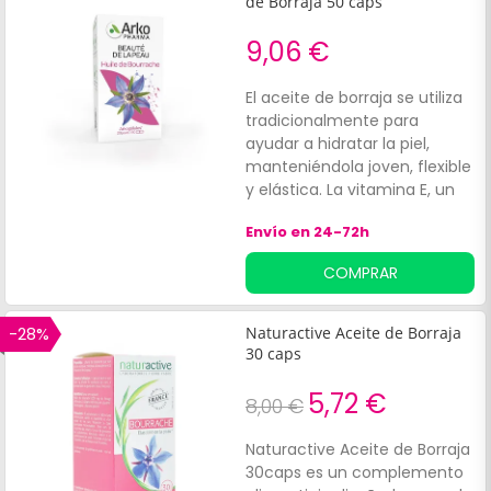
de Borraja 50 caps
9,06 €
El aceite de borraja se utiliza
tradicionalmente para
ayudar a hidratar la piel,
manteniéndola joven, flexible
y elástica. La vitamina E, un
antioxidante, ayuda a
Envío en 24-72h
proteger la piel contra los
efectos de los radicales
COMPRAR
libres. INFORMACIÓNEl aceite
de borraja se utiliza
tradicionalmente para
-28%
Naturactive Aceite de Borraja
ayudar a hidratar la piel y
30 caps
mantenerla joven, flexible y
elástica. La vitamina E, un
5,72 €
8,00 €
antioxidante, ayuda a
proteger la piel contra los
Naturactive Aceite de Borraja
efectos de los radicales
30caps es un complemento
libres.