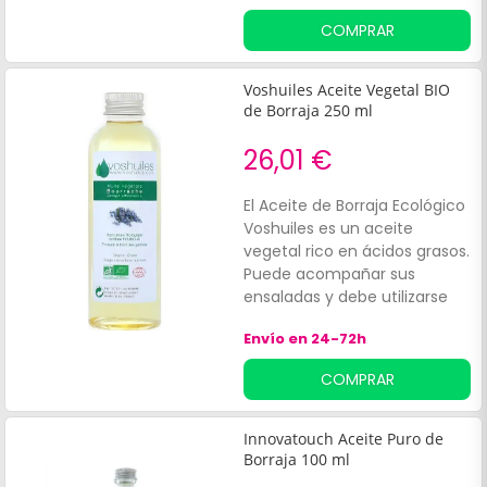
COMPRAR
Voshuiles Aceite Vegetal BIO
de Borraja 250 ml
26,01 €
El Aceite de Borraja Ecológico
Voshuiles es un aceite
vegetal rico en ácidos grasos.
Puede acompañar sus
ensaladas y debe utilizarse
crudo. No cocinar. Certificado
Envío en 24-72h
Agricultura Biológica FR-Bio 01.
COMPRAR
Innovatouch Aceite Puro de
Borraja 100 ml