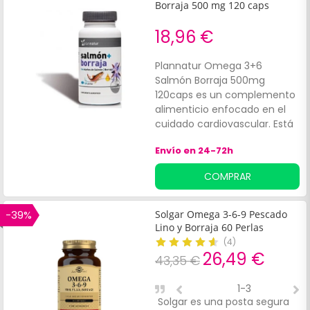
los síntomas premenstruales
Borraja 500 mg 120 caps
y de menopausia.
18,96 €
Plannatur Omega 3+6
Salmón Borraja 500mg
120caps es un complemento
alimenticio enfocado en el
cuidado cardiovascular. Está
diseñado para aquellos que
Envío en 24-72h
desean mantener niveles
saludables de colesterol y
COMPRAR
triglicéridos.
-39%
Solgar Omega 3-6-9 Pescado
Lino y Borraja 60 Perlas
(
4
)
26,49 €
43,35 €
1-3
Solgar es una posta segura
L