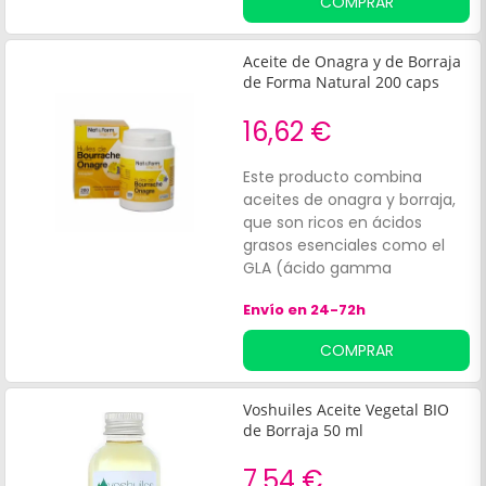
COMPRAR
activos. Extremadamente
rico en ácidos grasos
poliinsaturados de la familia
Aceite de Onagra y de Borraja
omega-6 (> 60%), incluido el
de Forma Natural 200 caps
ácido linoleico, también
contiene vitamina E. De color
16,62 €
amarillo a verde, posee una
ligera fragancia. De color
Este producto combina
entre amarillo y verde, tiene
aceites de onagra y borraja,
una ligera fragancia y se
que son ricos en ácidos
fabrica en Francia.
grasos esenciales como el
GLA (ácido gamma
linolénico). Sus beneficios
Envío en 24-72h
incluyen:Nutrientes para la
piel: ayuda a nutrir la piel y
COMPRAR
fortalecer las uñas.
Voshuiles Aceite Vegetal BIO
de Borraja 50 ml
7,54 €