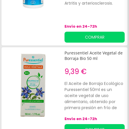
Artritis y arteriosclerosis.
Envío en 24-72h
COMPRAR
Puressentiel Aceite Vegetal de
Borraja Bio 50 ml
9,39 €
El Aceite de Borraja Ecológico
Puressentiel 50ml es un
aceite vegetal de uso
alimentario, obtenido por
primera presión en frío de
semillas de borraja
Envío en 24-72h
ecológicas para preservar
intactos todos sus principios