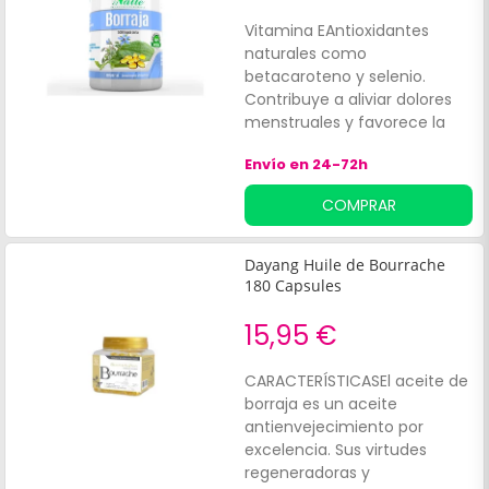
Vitamina EAntioxidantes
naturales como
betacaroteno y selenio.
Contribuye a aliviar dolores
menstruales y favorece la
protección de las células
Envío en 24-72h
frente al daño oxidativo. Es
adecuado para casos
COMPRAR
de:Eccemas. Dermatitis
atópica.
Dayang Huile de Bourrache
180 Capsules
15,95 €
CARACTERÍSTICASEl aceite de
borraja es un aceite
antienvejecimiento por
excelencia. Sus virtudes
regeneradoras y