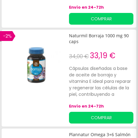
reestructurantes nutren la
Envío en 24-72h
piel.
COMPRAR
-2%
Naturmil Borraja 1000 mg 90
caps
33,19 €
34,00 €
Cápsulas diseñadas a base
de aceite de borraja y
vitamina E ideal para reparar
y regenerar las células de la
piel, contribuyendo a
conseguir una piel más sana,
Envío en 24-72h
hidratada y uniforme y
evitando la pérdida de
COMPRAR
colágeno. Su fórmula
posee:Propiedades
antiinflamatorias que alivian
Plannatur Omega 3+6 Salmón