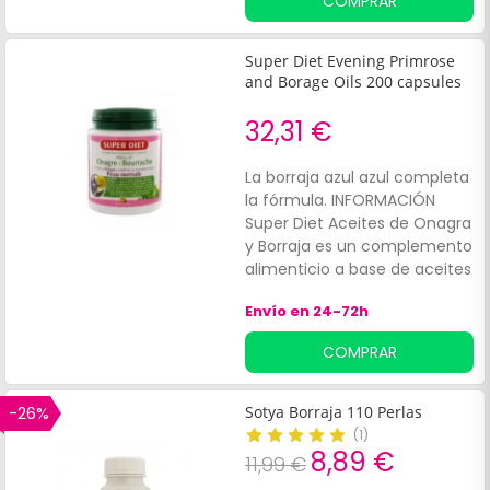
COMPRAR
Super Diet Evening Primrose
and Borage Oils 200 capsules
32,31 €
La borraja azul azul completa
la fórmula. INFORMACIÓN
Super Diet Aceites de Onagra
y Borraja es un complemento
alimenticio a base de aceites
de onagra y borraja para una
Envío en 24-72h
piel normal y para favorecer
una piel bonita.
COMPRAR
-26%
Sotya Borraja 110 Perlas
(
1
)
8,89 €
11,99 €