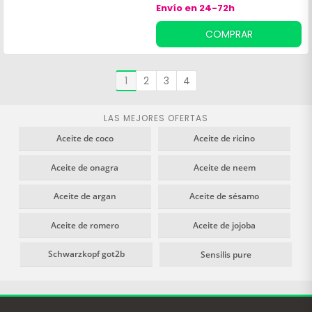
molestias en espalda y
Envío en 24-72h
riñones, los espasmos
COMPRAR
musculares y la hinchazón de
pechos. A esto hay que
añadir los beneficios
diuréticos y expectorantes
1
2
3
4
de la borraja.¡Prueba estas
perlas y olvídate de esos
LAS MEJORES OFERTAS
síntomas tan odiosos!*No se
recomienda su uso durante
Aceite de coco
Aceite de ricino
el embarazo y la lactancia.
Aceite de onagra
Aceite de neem
Aceite de argan
Aceite de sésamo
Aceite de romero
Aceite de jojoba
Schwarzkopf got2b
Sensilis pure