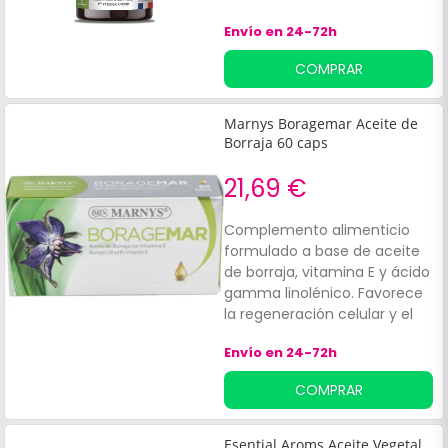
también se usa para acelerar
Envío en 24-72h
el crecimiento capilar y
como base para mascarillas,
COMPRAR
arcillas o exfoliantes.
Marnys Boragemar Aceite de
Borraja 60 caps
21,69 €
Complemento alimenticio
formulado a base de aceite
de borraja, vitamina E y ácido
gamma linolénico. Favorece
la regeneración celular y el
correcto funcionamiento de
Envío en 24-72h
las articulaciones.
COMPRAR
Esential Aroms Aceite Vegetal