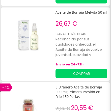
borraja es una planta que
crece en las regiones del
Mediterráneo caracterizada
Aceite de Borraja Melvita 50 ml
por sus hermosas flores azul
estrellado. Ayuda a mantener
26,67 €
la piel fresca e hidratada
gracias a la presencia de la
CARACTERÍSTICAS
borraja. La vitamina E ayuda a
Reconocido por sus
proteger las células del estrés
cualidades antiedad, el
oxidativo.
Aceite de Borraja devuelve
juventud, suavidad y
elasticidad a la piel. Garantía
Envío en 24-72h
de la Carta Melvita: 1er aceite
de cultivo ecológico
COMPRAR
prensado en frío.
-4%
El granero Aceite de Borraja
500 mg Primera Presión en
Frío 150 Perlas
20,55 €
21,35 €