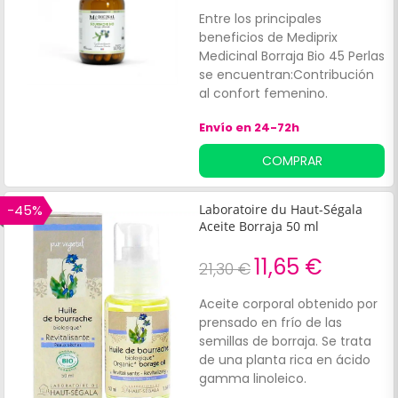
Entre los principales
beneficios de Mediprix
Medicinal Borraja Bio 45 Perlas
se encuentran:Contribución
al confort femenino.
Mantenimiento de una piel
Envío en 24-72h
saludable y nutrida.
COMPRAR
-45%
Laboratoire du Haut-Ségala
Aceite Borraja 50 ml
11,65 €
21,30 €
Aceite corporal obtenido por
prensado en frío de las
semillas de borraja. Se trata
de una planta rica en ácido
gamma linoleico.
Propiedades calmantes.