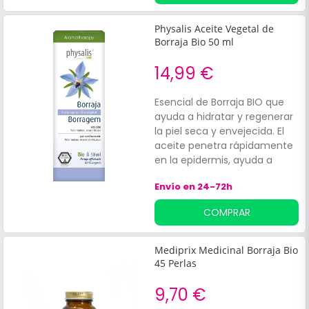
menopausia. Indicado para
adultos.
Physalis Aceite Vegetal de
Borraja Bio 50 ml
14,99 €
Esencial de Borraja BIO que
ayuda a hidratar y regenerar
la piel seca y envejecida. El
aceite penetra rápidamente
en la epidermis, ayuda a
reafirmar y nutrir. Actúa
Envío en 24-72h
como un suera anti edad,
aporta flexibilidad y
COMPRAR
elasticidad. De uso facial.
Mediprix Medicinal Borraja Bio
45 Perlas
9,70 €