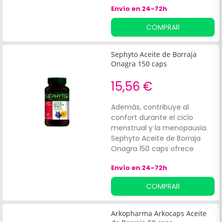
Originaria de las regiones
Envío en 24-72h
mediterráneas, la borraja
(Borago officinalis L.) está
COMPRAR
muy extendida en las tierras
baldías.
Sephyto Aceite de Borraja
Onagra 150 caps
15,56 €
Además, contribuye al
confort durante el ciclo
menstrual y la menopausia.
Sephyto Aceite de Borraja
Onagra 150 caps ofrece
beneficios como:Acción
Envío en 24-72h
antiinflamatoria.
COMPRAR
Arkopharma Arkocaps Aceite