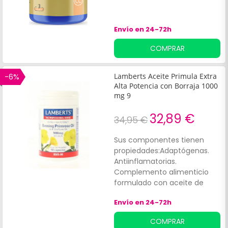
Envío en 24-72h
COMPRAR
-6%
Lamberts Aceite Primula Extra
Alta Potencia con Borraja 1000
mg 9
32,89 €
34,95 €
Sus componentes tienen
propiedades:Adaptógenas.
Antiinflamatorias.
Complemento alimenticio
formulado con aceite de
onagra y aceite de borraja.
Envío en 24-72h
Favorece el equilibrio
hormonal del organismo
COMPRAR
durante la menstruación o