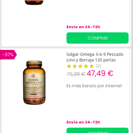
s
r
d
Envío en 24-72h
COMPRAR
-37%
Solgar Omega 3-6-9 Pescado
Lino y Borraja 120 perlas
(
2
)
47,49 €
75,38 €
Es más barato por internet
Envío en 24-72h