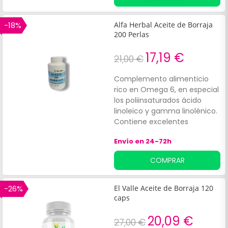
-18%
Alfa Herbal Aceite de Borraja
200 Perlas
17,19 €
21,00 €
Complemento alimenticio
rico en Omega 6, en especial
los poliinsaturados ácido
linoleico y gamma linolénico.
Contiene excelentes
propiedades
Envío en 24-72h
antiinflamatorias y
analgésicas.
COMPRAR
-26%
El Valle Aceite de Borraja 120
caps
20,09 €
27,00 €