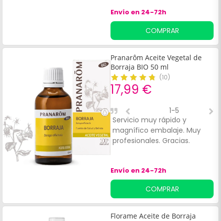
Granero aceite de borraja!
hormonal del organismo
Envío en 24-72h
durante la menopausia y
menstruación. Sus
COMPRAR
ingredientes tienen
propiedades antioxidantes y
adaptógenas. Indicado para
Pranarôm Aceite Vegetal de
adultos.
Borraja BIO 50 ml
(
10
)
17,99 €
1-5
Servicio muy rápido y
M
magnífico embalaje. Muy
r
profesionales. Gracias.
Envío en 24-72h
COMPRAR
Florame Aceite de Borraja