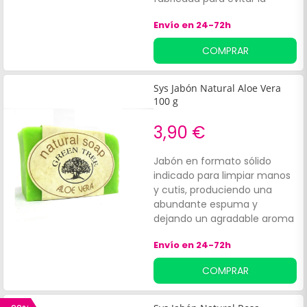
producción de estrías.
Envío en 24-72h
COMPRAR
Sys Jabón Natural Aloe Vera
100 g
3,90 €
Jabón en formato sólido
indicado para limpiar manos
y cutis, produciendo una
abundante espuma y
dejando un agradable aroma
suave a Aloe vera en la piel.
Envío en 24-72h
Está compuesto por aceite
de oliva, Aloe vera, coco,
COMPRAR
ácidos grasos esenciales y
ácido oleico, que aportan
propiedades antioxidantes,