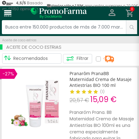
4,5
/
5
Basado
Envíos sólo a 1,99€
para cestas superiores a 20,00€
en
48150
opiniones
0
menu
Aceite de coco estrias
ACEITE DE COCO ESTRIAS
Filtrar
-27%
Pranarôm PranaBB
Maternidad Crema de Masaje
Antiestrías BIO 100 ml
(
1
)
15,09 €
20,57 €
Pranarôm Prana. BB
Maternidad Crema de Masaje
Antiestrías BIO 100ml es una
crema especialmente
fabricada para evitar la