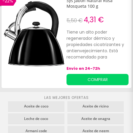
-22%
Sys Jabón Natural Rosa
nutritivas y suavizantes a la
Mosqueta 100 g
piel.
4,31 €
5,50 €
Tiene un alto poder
regenerador dérmico y
propiedades cicatrizantes y
antienvejecimiento. Está
recomendado para
minimizar el efecto de las
Envío en 24-72h
estrías, marcas, granos
producidos por el acné y
COMPRAR
manchas en la piel
ocasionadas por el sol u otros
agentes.
LAS MEJORES OFERTAS
Aceite de coco
Aceite de ricino
Leche de coco
Aceite de onagra
Armani code
Aceite de neem