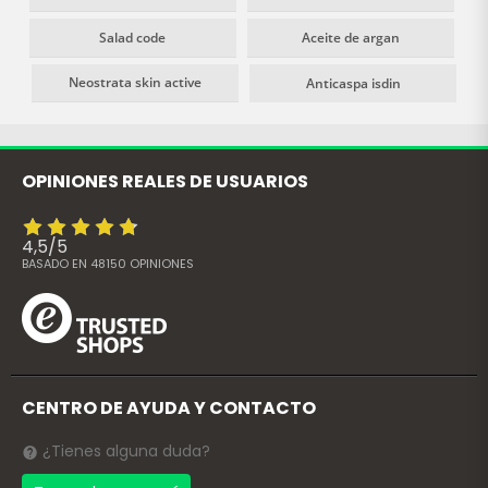
Salad code
Aceite de argan
Neostrata skin active
Anticaspa isdin
OPINIONES REALES DE USUARIOS
4,5
/
5
BASADO EN
48150
OPINIONES
CENTRO DE AYUDA Y CONTACTO
¿Tienes alguna duda?