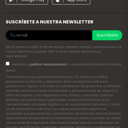
SUSCRÍBETE A NUESTRA NEWSLETTER
Suscríbete
¡No te pierdas nada! Entérate de las mejores ofertas y promociones vía
correo electrónico, postal, SMS u otros medios electrónicos
equivalentes
He leído la
política de privacidad
y consiento el tratamiento de mis
datos
Te informamos de que PromoFarma Ecom, S.L. tratará los datos
personales facilitados y obtenidos de tu navegación web para
gestionar tu registro a la web, la contratación de productos o servicios,
remitirte comunicaciones comerciales o promocionales en base a tu
perfil de usuario o dar respuesta a las dudas y consultas que nos
plantees, encontrándose legitimados dichos tratamientos en tu
consentimiento, el interés legítimo o el cumplimiento normativo. Con el
fin de prestarte los servicios, tus datos personales podrán ser
accedidos por proveedores y prestadores de servicios de Promofarma,
realizándose, temporalmente, transferencias internacionales de datos
con un nivel de seguridad adecuado. Puedes ejercer tus derechos de
acceso, rectificación, supresión, oposición, limitación y portabilidad de