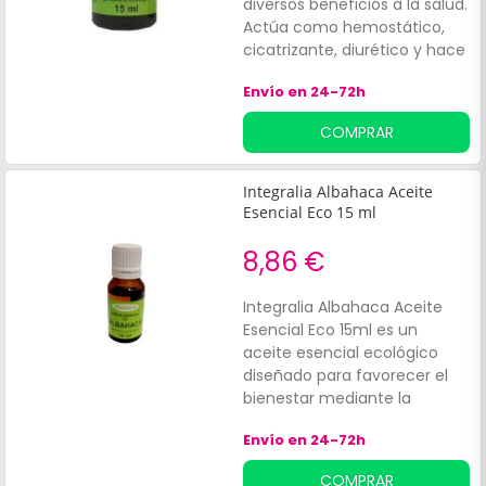
diversos beneficios a la salud.
Actúa como hemostático,
cicatrizante, diurético y hace
que las encías, músculos,
Envío en 24-72h
intestinos, piel, vasos
sanguíneos y tejidos se
COMPRAR
contraigan.
Integralia Albahaca Aceite
Esencial Eco 15 ml
8,86 €
Integralia Albahaca Aceite
Esencial Eco 15ml es un
aceite esencial ecológico
diseñado para favorecer el
bienestar mediante la
aromaterapia. Es ideal para
Envío en 24-72h
aquellos que buscan
relajación y equilibrio en su
COMPRAR