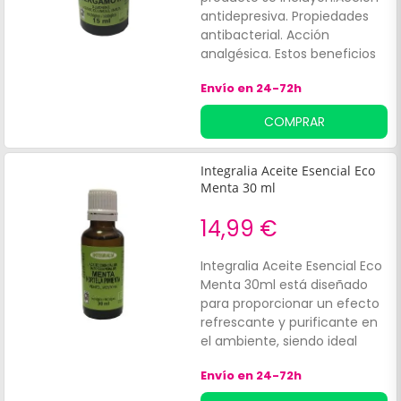
antidepresiva. Propiedades
antibacterial. Acción
analgésica. Estos beneficios
aportan un soporte integral
Envío en 24-72h
para el bienestar diario.
COMPRAR
Integralia Aceite Esencial Eco
Menta 30 ml
14,99 €
Integralia Aceite Esencial Eco
Menta 30ml está diseñado
para proporcionar un efecto
refrescante y purificante en
el ambiente, siendo ideal
para quienes buscan un
Envío en 24-72h
bienestar natural en casa o
en el trabajo. Este aceite