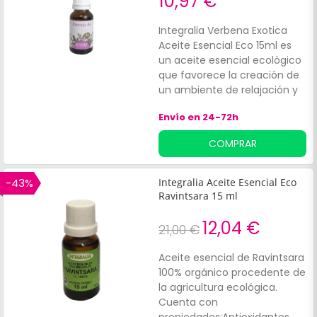
10,97 €
Integralia Verbena Exotica
Aceite Esencial Eco 15ml es
un aceite esencial ecológico
que favorece la creación de
un ambiente de relajación y
bienestar en el hogar.
Envío en 24-72h
Formulado a partir de
verbena exótica, es ideal
COMPRAR
para quienes desean:Reducir
la sobrecarga emocional.
-43%
Integralia Aceite Esencial Eco
Ravintsara 15 ml
12,04 €
21,00 €
Aceite esencial de Ravintsara
100% orgánico procedente de
la agricultura ecológica.
Cuenta con