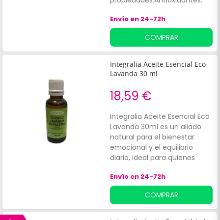
propiedades:Antioxidantes.
Anti inflamatorias. Estos
Envío en 24-72h
beneficios ayudan a:Reforzar
el sistema inmune.
COMPRAR
Integralia Aceite Esencial Eco
Lavanda 30 ml
18,59 €
Integralia Aceite Esencial Eco
Lavanda 30ml es un aliado
natural para el bienestar
emocional y el equilibrio
diario, ideal para quienes
buscan relajación. Este aceite
Envío en 24-72h
esencial ecológico está
diseñado para calmar la
COMPRAR
mente y mejorar la calidad
del descanso, aportando
serenidad en momentos de