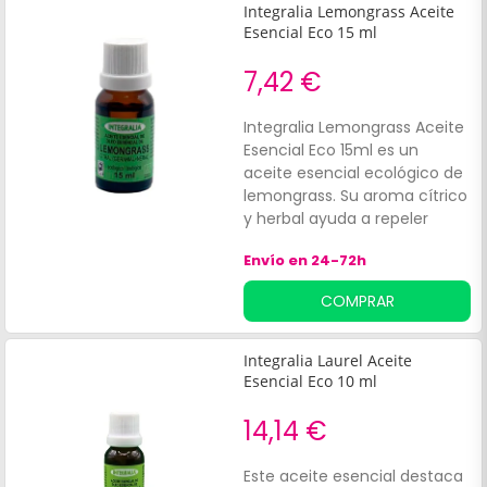
Integralia Lemongrass Aceite
Esencial Eco 15 ml
7,42 €
Integralia Lemongrass Aceite
Esencial Eco 15ml es un
aceite esencial ecológico de
lemongrass. Su aroma cítrico
y herbal ayuda a repeler
insectos y a aportar una
Envío en 24-72h
sensación relajante.
Asimismo, aplicado sobre la
COMPRAR
piel ayuda a aliviar las
molestias musculares.
Contiene 15ml.
Integralia Laurel Aceite
Esencial Eco 10 ml
14,14 €
Este aceite esencial destaca