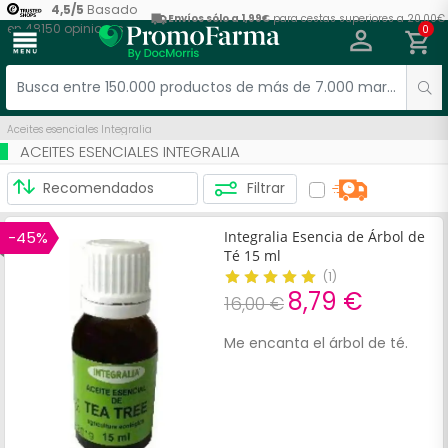
4,5
/
5
Basado
Envíos sólo a 1,99€
para cestas superiores a 20,00€
en
48150
opiniones
0
menu
Aceites esenciales Integralia
ACEITES ESENCIALES INTEGRALIA
Filtrar
-45%
Integralia Esencia de Árbol de
Té 15 ml
(
1
)
8,79 €
16,00 €
Me encanta el árbol de té.