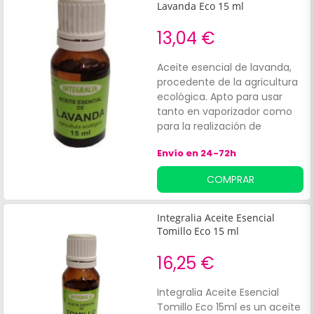
Lavanda Eco 15 ml
13,04 €
Aceite esencial de lavanda,
procedente de la agricultura
ecológica. Apto para usar
tanto en vaporizador como
para la realización de
masajes, ya que aporta
Envío en 24-72h
propiedades relajantes del
sistema nervioso y muscular.
COMPRAR
Indicado para:Usar después
de la práctica deportiva.
Aplicar sobre la piel,
Integralia Aceite Esencial
favoreciendo una reducción
Tomillo Eco 15 ml
visible de las estrías
16,25 €
Integralia Aceite Esencial
Tomillo Eco 15ml es un aceite