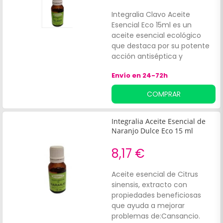
Integralia Clavo Aceite
Esencial Eco 15ml es un
aceite esencial ecológico
que destaca por su potente
acción antiséptica y
balsámica, ideal para el
Envío en 24-72h
cuidado bucal. Este producto
se extrae del botón floral de
COMPRAR
Syzygium aromaticum, lo
que permite conservar todas
sus propiedades naturales.
Integralia Aceite Esencial de
Naranjo Dulce Eco 15 ml
8,17 €
Aceite esencial de Citrus
sinensis, extracto con
propiedades beneficiosas
que ayuda a mejorar
problemas de:Cansancio.