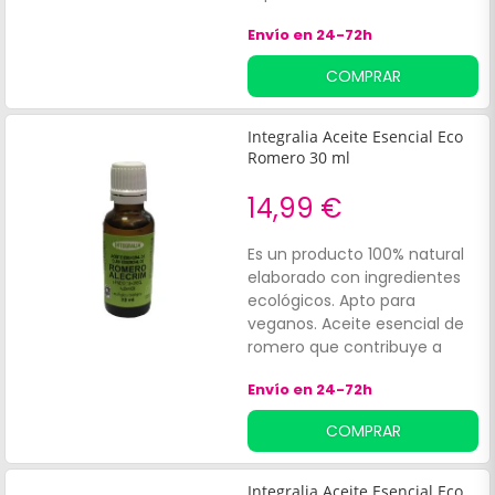
digestivo y circulatorio.
Envío en 24-72h
COMPRAR
Integralia Aceite Esencial Eco
Romero 30 ml
14,99 €
Es un producto 100% natural
elaborado con ingredientes
ecológicos. Apto para
veganos. Aceite esencial de
romero que contribuye a
mejorar la función digestiva.
Envío en 24-72h
Además, favorece los
mecanismos de relajación
COMPRAR
fisiológica de la masa
muscular.
Integralia Aceite Esencial Eco