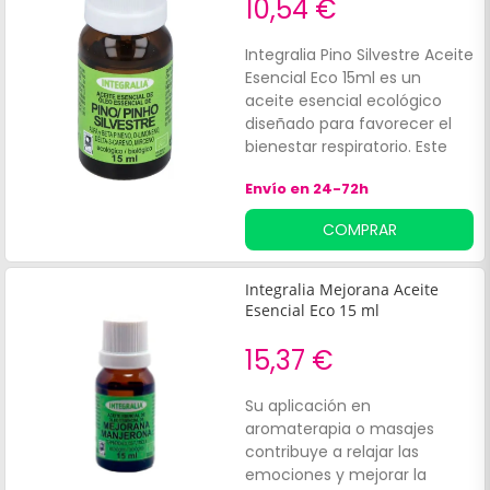
10,54 €
Integralia Pino Silvestre Aceite
Esencial Eco 15ml es un
aceite esencial ecológico
diseñado para favorecer el
bienestar respiratorio. Este
producto está indicado para
Envío en 24-72h
adultos que desean
aprovechar los beneficios de
COMPRAR
la aromaterapia en su vida
diaria.
Integralia Mejorana Aceite
Esencial Eco 15 ml
15,37 €
Su aplicación en
aromaterapia o masajes
contribuye a relajar las
emociones y mejorar la