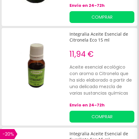
Envío en 24-72h
COMPRAR
Integralia Aceite Esencial de
Citronela Eco 15 ml
11,94 €
Aceite esencial ecológico
con aroma a Citronela que
ha sido elaborado a partir de
una delicada mezcla de
varias sustancias químicas
biosintetizadas por las
Envío en 24-72h
plantas. Su delicado aroma
aporta grandes beneficios de
COMPRAR
bienestar, físico o
psicológico. Nos ayudan a
conectar con nuestro estado
-20%
Integralia Aceite Esencial de
interior en función del aroma