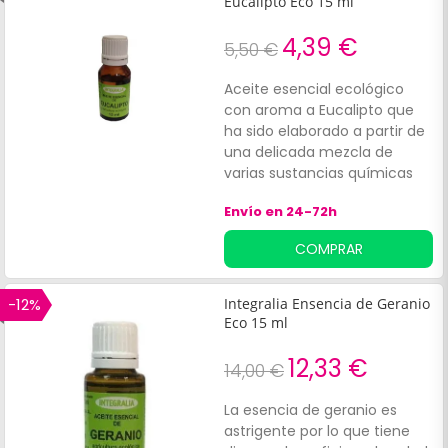
Eucalipto Eco 15 ml
elegido.
4,39 €
5,50 €
Aceite esencial ecológico
con aroma a Eucalipto que
ha sido elaborado a partir de
una delicada mezcla de
varias sustancias químicas
biosintetizadas por las
Envío en 24-72h
plantas. Su delicado aroma
aporta grandes beneficios de
COMPRAR
bienestar, físico o
psicológico. Nos ayudan a
conectar con nuestro estado
-12%
Integralia Ensencia de Geranio
interior en función del aroma
Eco 15 ml
elegido.
12,33 €
14,00 €
La esencia de geranio es
astrigente por lo que tiene