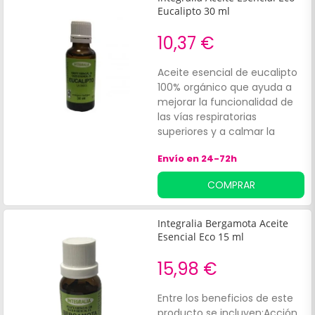
Eucalipto 30 ml
10,37 €
Aceite esencial de eucalipto
100% orgánico que ayuda a
mejorar la funcionalidad de
las vías respiratorias
superiores y a calmar la
garganta. Además,
Envío en 24-72h
contribuye a mantener el
bienestar de la nariz y a
COMPRAR
proteger las mucosas
orofaríngeas. También
facilita la suavidad del tono
Integralia Bergamota Aceite
de voz y las cuerdas vocales.
Esencial Eco 15 ml
15,98 €
Entre los beneficios de este
producto se incluyen:Acción