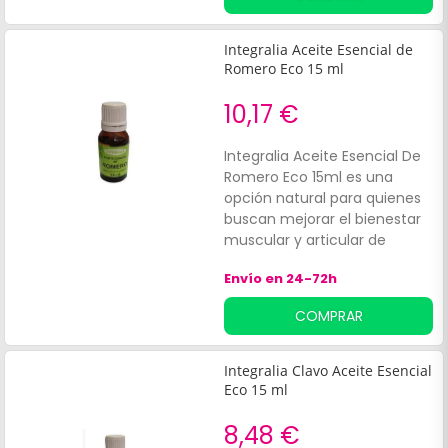
día a día.
Integralia Aceite Esencial de
Romero Eco 15 ml
10,17 €
Integralia Aceite Esencial De
Romero Eco 15ml es una
opción natural para quienes
buscan mejorar el bienestar
muscular y articular de
manera ecológica y segura.
Envío en 24-72h
Este aceite, obtenido de
romero de cultivo ecológico,
COMPRAR
es ideal para el cuidado y
alivio de molestias
musculares, siendo
Integralia Clavo Aceite Esencial
especialmente beneficioso
Eco 15 ml
para:Deportistas.
8,48 €