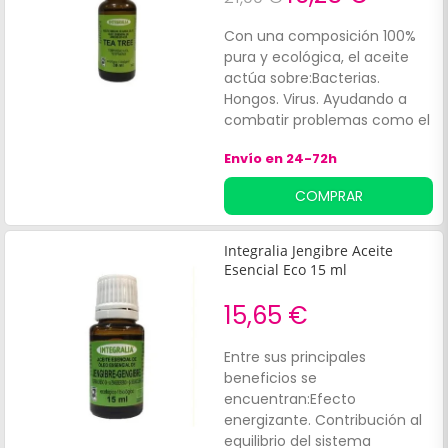
Con una composición 100%
pura y ecológica, el aceite
actúa sobre:Bacterias.
Hongos. Virus. Ayudando a
combatir problemas como el
acné, pequeñas infecciones,
Envío en 24-72h
irritaciones y picaduras.
COMPRAR
Integralia Jengibre Aceite
Esencial Eco 15 ml
15,65 €
Entre sus principales
beneficios se
encuentran:Efecto
energizante. Contribución al
equilibrio del sistema