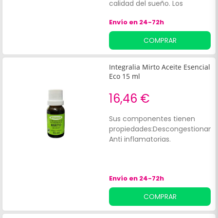
calidad del sueño. Los
beneficios de Integralia
Envío en 24-72h
Mejorana Aceite Esencial Eco
15ml incluyen:Favorecer el
COMPRAR
equilibrio emocional.
Integralia Mirto Aceite Esencial
Eco 15 ml
16,46 €
Sus componentes tienen
propiedades:Descongestionante
Anti inflamatorias.
Envío en 24-72h
COMPRAR