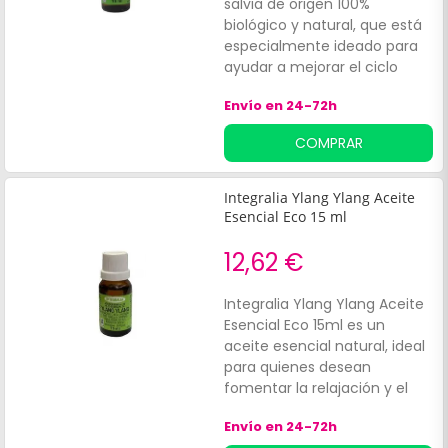
salvia de origen 100%
biológico y natural, que está
especialmente ideado para
ayudar a mejorar el ciclo
menstrual y los trastornos
Envío en 24-72h
relacionados con la
menopausia, gracias a sus
COMPRAR
propiedades antibacterianas
y antivirales. Está presentado
en un práctico bote con
Integralia Ylang Ylang Aceite
difusor con cuentagotas
Esencial Eco 15 ml
para facilitar su uso.
12,62 €
Integralia Ylang Ylang Aceite
Esencial Eco 15ml es un
aceite esencial natural, ideal
para quienes desean
fomentar la relajación y el
bienestar emocional. Su
Envío en 24-72h
fórmula ecológica y 100%