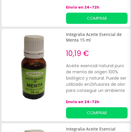
Falta de energía.
Envío en 24-72h
COMPRAR
Integralia Aceite Esencial de
Menta 15 ml
10,19 €
Aceite esencial natural puro
de menta de origen 100%
biológico y natural. Puede ser
utilizado en:Difusores de olor:
para conseguir un ambiente
relajante. Tratamientos
Envío en 24-72h
estéticos: al añadir en
cremas u otros productos
COMPRAR
estéticos. Ingesta: de manera
diluida en infusiones, bebidas,
zumos u otros alimentos
Integralia Aceite Esencial