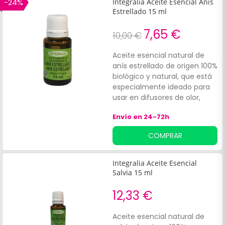
-24%
Integralia Aceite Esencial Anís
tensión.
Estrellado 15 ml
7,65 €
10,00 €
Aceite esencial natural de
anís estrellado de origen 100%
biológico y natural, que está
especialmente ideado para
usar en difusores de olor,
para conseguir un ambiente
Envío en 24-72h
relajante, o bien para utilizar
a la hora de elaborar recetas.
COMPRAR
Está presentado en un
práctico bote con difusor
con cuentagotas para
Integralia Aceite Esencial
facilitar su uso.
Salvia 15 ml
12,33 €
Aceite esencial natural de