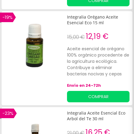
COMPRAR
de toxinas.
-19%
Integralia Orégano Aceite
Esencial Eco 15 ml
12,19 €
15,00 €
Aceite esencial de orégano
100% orgánico procedente de
la agricultura ecológica.
Contribuye a eliminar
bacterias nocivas y cepas
patológicas del organismo.
Envío en 24-72h
Además, cuenta con activos
antioxidantes que ayudan a
COMPRAR
reforzar la protección celular
contra las agresiones
externas.
-23%
Integralia Aceite Esencial Eco
Arbol del Te 30 ml
16,25 €
21,00 €