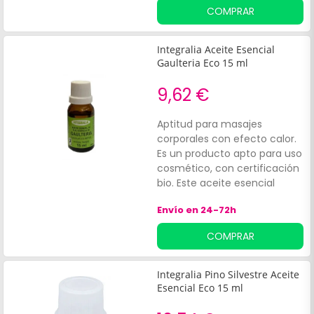
pura lo convierte en una
COMPRAR
opción destacada para la
aromaterapia, creando
ambientes calmantes.
Integralia Aceite Esencial
Gaulteria Eco 15 ml
9,62 €
Aptitud para masajes
corporales con efecto calor.
Es un producto apto para uso
cosmético, con certificación
bio. Este aceite esencial
contribuye a:Calmar la piel.
Envío en 24-72h
Relajar los músculos.
COMPRAR
Integralia Pino Silvestre Aceite
Esencial Eco 15 ml