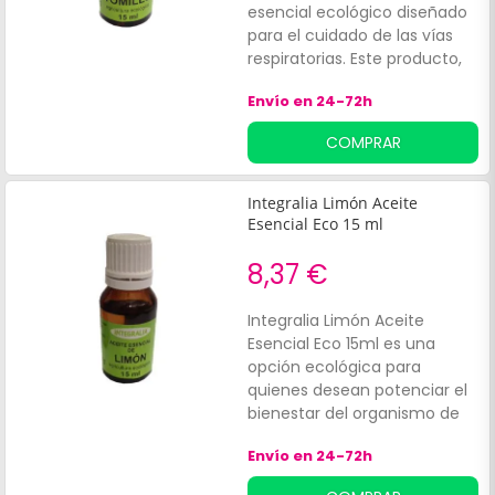
esencial ecológico diseñado
para el cuidado de las vías
respiratorias. Este producto,
adecuado para adultos,
Envío en 24-72h
ofrece un apoyo natural
durante épocas de resfriados
COMPRAR
o congestión.
Integralia Limón Aceite
Esencial Eco 15 ml
8,37 €
Integralia Limón Aceite
Esencial Eco 15ml es una
opción ecológica para
quienes desean potenciar el
bienestar del organismo de
manera natural. Este aceite
Envío en 24-72h
esencial puro es ideal
para:Favorecer la eliminación