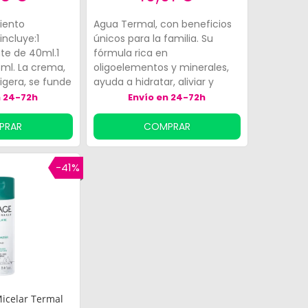
iento
Agua Termal, con beneficios
incluye:1
únicos para la familia. Su
te de 40ml.1
fórmula rica en
5ml. La crema,
oligoelementos y minerales,
aligera, se funde
ayuda a hidratar, aliviar y
la piel gracias
proteger la piel frente a los
n 24-72h
Envío en 24-72h
agua termal.
daños externos y los radicales
libres. Enriquecida con silicio,
PRAR
COMPRAR
contribuye en el refuerzo de
la película hidrolipídica de la
-41%
piel, restaurando la barrera
cutánea. Su textura suave y
liviana se absorbe con rapidez.
icelar Termal