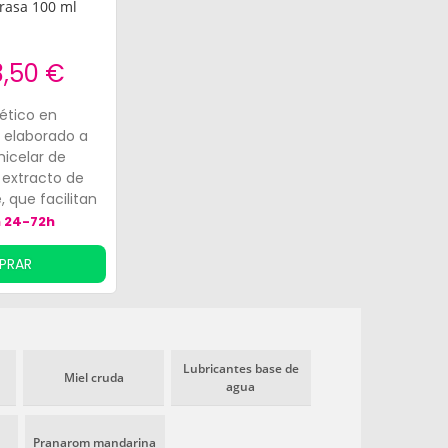
Grasa 100 ml
3,50 €
ético en
o elaborado a
icelar de
 extracto de
 que facilitan
o del rostro.
n 24-72h
la tez a la vez
exceso de sebo,
PRAR
purezas
 atrayendo las
uciedad y,
mposición, es
 todo tipo de
Lubricantes base de
Miel cruda
agua
ecialmente
 pieles mixtas y
Pranarom mandarina