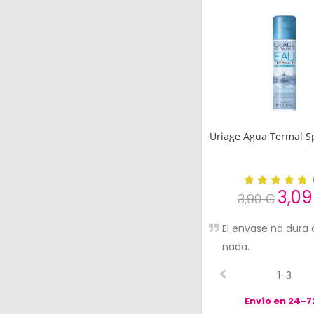
Uriage Agua Termal S
3,09
3,90 €
El envase no dura 
nada.
1-3
Envío en 24-7