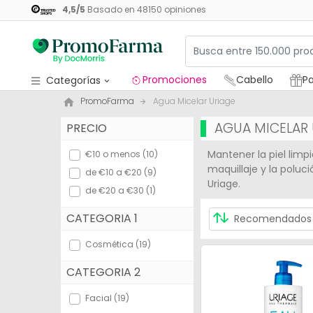
4,5
/
5
Basado en
48150
opiniones
Promociones
Cabello
Pa
Categorías
PromoFarma
Agua Micelar Uriage
Promociones
AGUA MICELAR 
PRECIO
Cabello
Mantener la piel limpi
€10 o menos (10)
Packs regalos
maquillaje y la poluci
de €10 a €20 (9)
Uriage.
Medicamentos
de €20 a €30 (1)
CATEGORIA 1
Cosmética
Cosmética (19)
Salud
CATEGORIA 2
Higiene
Facial (19)
Dietética