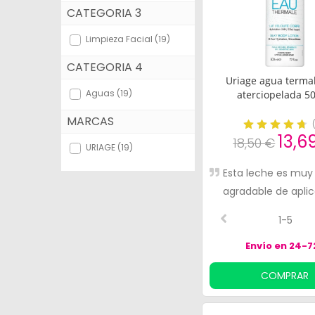
CATEGORIA 3
Bebés y Mamás
Limpieza Facial (19)
Óptica
CATEGORIA 4
Ortopedia
Uriage agua termal
Aguas (19)
aterciopelada 5
Herbolario
MARCAS
Cosmética Natural
13,6
18,50 €
URIAGE (19)
Marcas
Esta leche es muy
agradable de aplic
Más vendidos
olor es sutil. La g
1-5
Health points
Eau es una apuest
la recomiendo
Envío en 24-7
Blog
COMPRAR