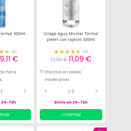
Termal 300ml
Uriage Agua Micelar Termal
pieles con rojeces 500ml
(
4
)
(
4
)
9,11 €
11,09 €
17,90 €
extura
esde hace
Muy buen producto, lo
Es la mejor para pieles
Efectivo en pieles
Perfecto para hidratar l
No noto na
s.
recomendaría
sensibles
intolerantes
piel
esta agua
-2
4-5
2-2
1-2
5-5
n 24-72h
Envío en 24-72h
PRAR
COMPRAR