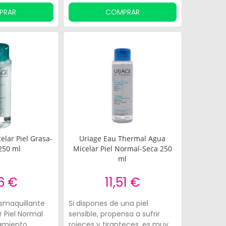
PRAR
COMPRAR
elar Piel Grasa-
Uriage Eau Thermal Agua
250 ml
Micelar Piel Normal-Seca 250
ml
6 €
11,51 €
smaquillante
Si dispones de una piel
r Piel Normal
sensible, propensa a sufrir
tamiento
rojeces y tiranteces, es muy