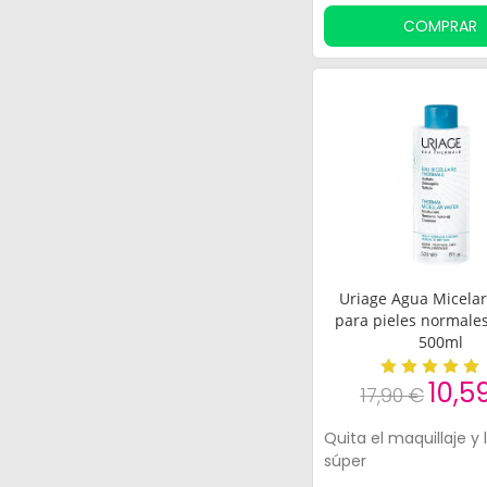
COMPRAR
Uriage Agua Micela
para pieles normales
500ml
10,5
17,90 €
Quita el maquillaje y 
súper