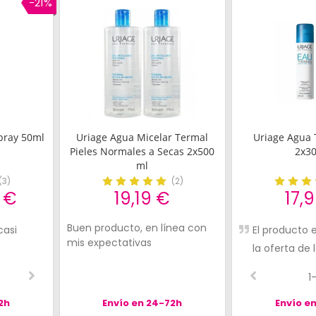
-21%
pray 50ml
Uriage Agua Micelar Termal
Uriage Agua 
Pieles Normales a Secas 2x500
2x3
ml
(
3
)
(
2
)
 €
19,19 €
17,
Buen producto, en línea con
casi
Limpia, refresca y suaviza
Lo he descubierto, m
El producto
mis expectativas
los ojos y la cara.
encanta, una rociada
la oferta de 
mañana y por la noc
genial.
2-3
3-3
1
antes de aplicar la 
2h
Envío en 24-72h
de día y de noche, 
Envío e