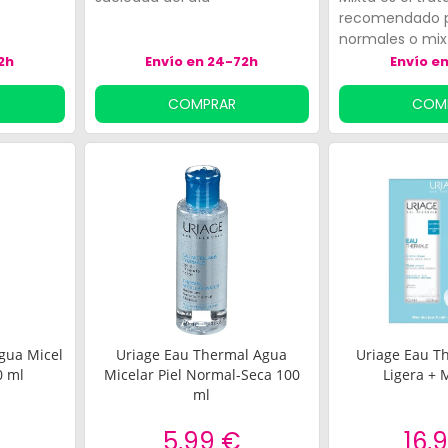
recomendado pa
normales o mixt
limpiador de ag
2h
Envío en 24-72h
Envío e
elaborado a ba
atrae la grasa 
COMPRAR
COM
consigue un ros
completo.
gua Micel
Uriage Eau Thermal Agua
Uriage Eau T
0 ml
Micelar Piel Normal-Seca 100
Ligera + 
ml
5,99 €
16,