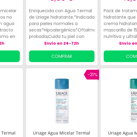
 micelar
Enriquecida con Agua Termal
Pack de tratam
vos no
de Uriage hidratante.*Indicada
hidratante que 
en agua
para pieles normales a
crema hidratan
xtracto
secas*Hipoalergénica*Oftalmológicamente
mascarilla de 1
como en
probada¡Cuida tu piel con
nutritiva y ultr
Uriage!
fácilmente con 
2h
Envío en 24-72h
Envío e
a su aporte en 
COMPRAR
COM
-21%
r Termal
Uriage Agua Micelar Termal
Uriage Agua M