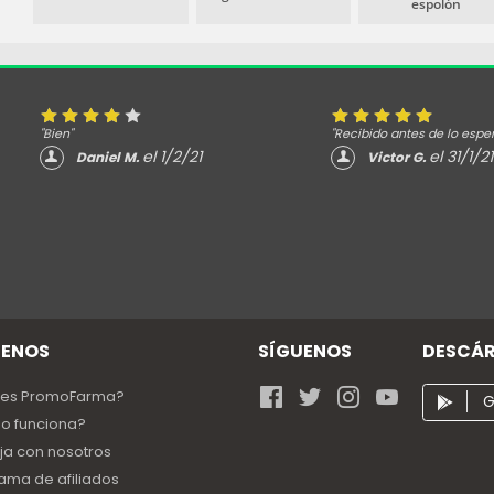
espolón
"Bien"
"Recibido antes de lo espe
el 1/2/21
el 31/1/21
Daniel M.
Victor G.
ENOS
SÍGUENOS
DESCÁR
 es PromoFarma?
G
o funciona?
ja con nosotros
ama de afiliados