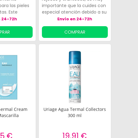
ra las pieles
importante que la cuides con
as. Este
especial atención debido a su
ua Micelar,
sensibilidad. Uriage Agua
n 24-72h
Envío en 24-72h
se de micelas,
Desmaquillante Solución
y la suciedad y
Micelar Piel Seca es el
PRAR
COMPRAR
tro limpio al
tratamiento recomendado
para las pieles normales o
mixtas. Este limpiador de agua
Micelar, elaborado a base de
micelas, atrae la grasa y la
suciedad, consiguiendo un
rostro limpio al completo. Tu
piel necesita Uriage Agua
Desmaquillante Solución
Micelar Piel Seca para sentirse
limpia e hidratada.
hermal Cream
Uriage Agua Termal Collectors
Mascarilla
300 ml
95 €
19,91 €