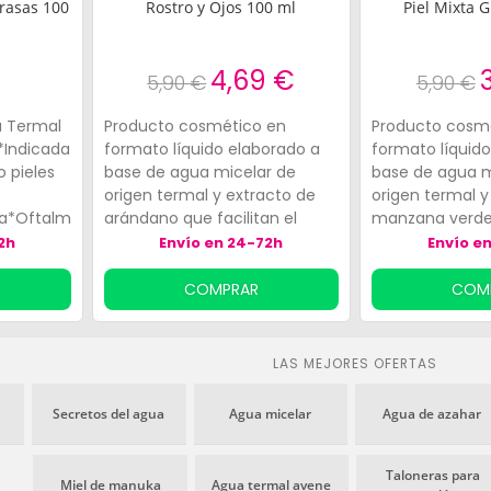
grasas 100
Rostro y Ojos 100 ml
Piel Mixta 
4,69 €
5,90 €
5,90 €
a Termal
Producto cosmético en
Producto cosm
*Indicada
formato líquido elaborado a
formato líquid
o pieles
base de agua micelar de
base de agua m
origen termal y extracto de
origen termal y
ca*Oftalmológicamente
arándano que facilitan el
manzana verde,
l
desmaquillado del rostro y el
el desmaquillad
2h
Envío en 24-72h
Envío e
100ml
contorno de los ojos. Ayuda a
Ayuda a limpiar 
age!
limpiar la tez, a la vez que
que reduce el 
COMPRAR
COM
reduce el exceso de sebo,
desechos e im
desechos e impurezas
faciales. Actúa
faciales. Actúa atrayendo las
partículas de s
LAS MEJORES OFERTAS
partículas de suciedad. La
gracias a su co
composición es compatible
compatible con
Secretos del agua
Agua micelar
Agua de azahar
con todos los tipos de
epidermis. Esp
epidermis y está indicada en
indicado en las
las pieles normales y secas.
grasas.
Taloneras para
Miel de manuka
Agua termal avene