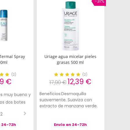
-31%
Termal Spray
Uriage agua micelar pieles
00ml
grasas 500 ml
(
2
)
(
2
)
99 €
12,39 €
17,90 €
Beneficios:Desmaquilla
e
 es muy bueno y
Muy agradable y
suavemente. Suaviza con
 por la
los dos botes
refrescante cuando hace
extracto de manzana verde.
he
calor
-2
2-2
crema
muy
n 24-72h
Envío en 24-72h