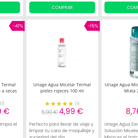
agradable
COMPRAR
COM
-41%
-15%
r Termal
Uriage Agua Micelar Termal
Uriage Agua Mic
 a secas
pieles rojeces 100 ml
Mixta 
(
1
)
(
1
)
9 €
4,99 €
8,7
5,90 €
limpia el
Perfecto para llevar de viaje y
Uriage Agua De
limpiar tu cara de maquillaje y
Solución Micela
suciedad del día
Mixta es el tra