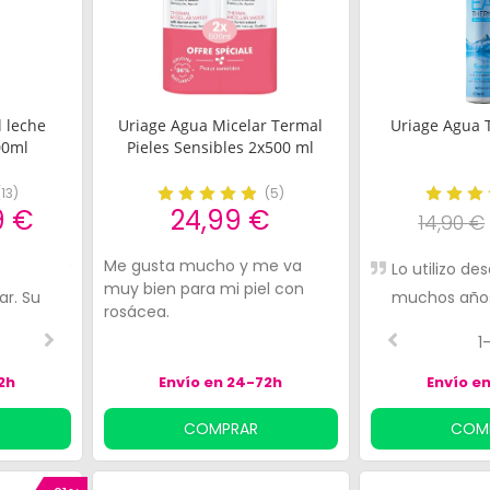
 leche
Uriage Agua Micelar Termal
Uriage Agua 
00ml
Pieles Sensibles 2x500 ml
(
13
)
(
5
)
9 €
24,99 €
14,90 €
Me gusta mucho y me va
Cumple mis expectativas
Aroma agradable y t
Lo utilizo d
muy bien para mi piel con
ar. Su
fresca
muchos año
rosácea.
ama Uriage
2-5
3-5
1
a segura,
2h
Envío en 24-72h
Envío e
COMPRAR
COM