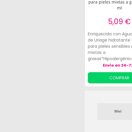
para pieles mixtas a 
ml
5,09 €
Enriquecida con Agu
de Uriage hidratante.
para pieles sensibles 
mixtas a
grasas*Hipoalergéni
probada*Resistente a
Envío en 24-7
agua*Presentación: 
¡Cuida tu piel con Uri
COMPRAR
Miel