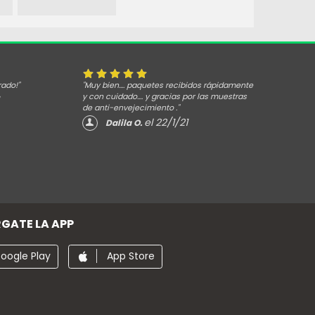
rado!"
"Muy bien.... paquetes recibidos rápidamente
y con cuidado.... y gracias por las muestras
de anti-envejecimiento ."
el 22/1/21
Dalila O.
GATE LA APP
oogle Play
App Store