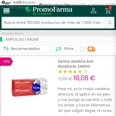
4,5
/
5
Basado
Envíos sólo a 1,99€
para cestas superiores a 20,00€
en
48150
opiniones
0
menu
Ampollas farline
AMPOLLAS FARLINE
Filtrar
-11%
Farline Vaselina Anti
Rozaduras 2X60ml
(
1
)
10,08 €
11,36 €
Para mí, es la mejor vaselina
antiroce, la aplico en los pies
y me pongo el calcetín y hala
ha andar, y hacer kilómetros,
sin que salgan llagas, ni roces,