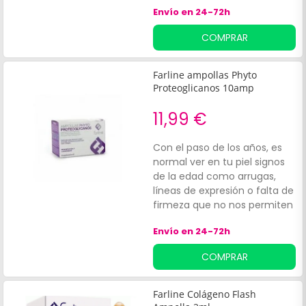
recomendable para largas
Envío en 24-72h
caminatas tipo Camino de
Santiago.
COMPRAR
Farline ampollas Phyto
Proteoglicanos 10amp
11,99 €
Con el paso de los años, es
normal ver en tu piel signos
de la edad como arrugas,
líneas de expresión o falta de
firmeza que no nos permiten
lucir la piel que nos gustaría.
Envío en 24-72h
Existen productos que nos
pueden ayudar a reducir los
COMPRAR
signos del envejecimiento,
como Farline Phyto
Proteoglicanos. Farline Phyto
Farline Colágeno Flash
Proteoglicanos es un