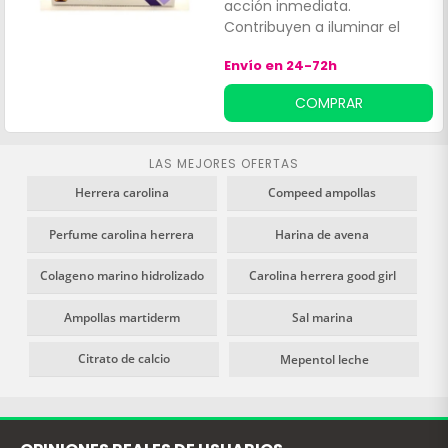
acción inmediata.
Contribuyen a iluminar el
rostro y a proteger de los
Envío en 24-72h
efectos nocivos de los
radicales libres.
COMPRAR
LAS MEJORES OFERTAS
Herrera carolina
Compeed ampollas
Perfume carolina herrera
Harina de avena
Colageno marino hidrolizado
Carolina herrera good girl
Ampollas martiderm
Sal marina
Citrato de calcio
Mepentol leche