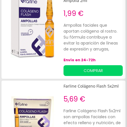
Ampolla 2ml
complemento alimenticio
elaborado con ingredientes
1,99 €
100% naurales, rico
en proteoglicanos, que ayuda
Ampollas faciales que
a aportar firmeza y
aportan colágeno al rostro.
rejuvenecer la piel.
Su fórmula contribuye a
Contribuye a reducir las
evitar la aparición de líneas
arrugas y los singos de la
de expresión y arrugas,
edad.*Envase de 10 ampollas.
además de aportar un
¡Farline Phyto Proteoglicanos
Envío en 24-72h
aspecto luminoso y terso en
te ayuda a lucir la piel que
el rostro.
COMPRAR
deseas!
Farline Colágeno Flash 5x2ml
5,69 €
Farline Colágeno Flash 5x2ml
son ampollas faciales con
efecto relleno y nutrición, de