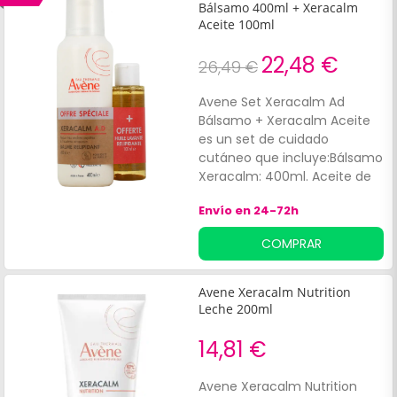
Bálsamo 400ml + Xeracalm
Aceite 100ml
22,48 €
26,49 €
Avene Set Xeracalm Ad
Bálsamo + Xeracalm Aceite
es un set de cuidado
cutáneo que incluye:Bálsamo
Xeracalm: 400ml. Aceite de
la misma gama: 100ml.
Envío en 24-72h
Ceramidas. Fórmula estéril,
0% conservantes.
COMPRAR
Avene Xeracalm Nutrition
Leche 200ml
14,81 €
Avene Xeracalm Nutrition