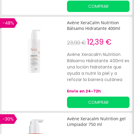
seca, es adecuado para toda
COMPRAR
la familia, incluidos bebés y
niños.
-48%
Avène XeraCalm Nutrition
Bálsamo Hidratante 400ml
12,39 €
23,90 €
Avène Xeracalm Nutrition
Bálsamo Hidratante 400ml es
una loción hidratante que
ayuda a nutrir la piel y a
refozar la barrera cutánea
del rostro y el cuerpo. Su
Envío en 24-72h
fórmula, con aceite de cardo
mariano y agua termal de
COMPRAR
Avène, ofrece una acción
antisequedad y alivia la
tirantez, a la vez que le
-30%
Avène Xeracalm Nutrition gel
proporciona hidratación
Limpiador 750 ml
durante 48 horas. Además,