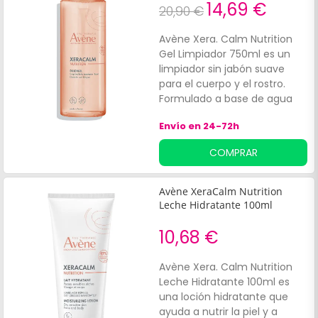
gracias a su textura untuosa,
14,69 €
20,90 €
no grasa ni pegajosa, resulta
muy fácil de aplicar y se
Avène Xera. Calm Nutrition
absorbe rápidamente.
Gel Limpiador 750ml es un
Indicada para la piel sensible
limpiador sin jabón suave
y muy seca de toda la
para el cuerpo y el rostro.
familia.
Formulado a base de agua
termal con propiedades
Envío en 24-72h
calmantes e hidratantes, con
un p. H fisiológico.
COMPRAR
Avène XeraCalm Nutrition
Leche Hidratante 100ml
10,68 €
Avène Xera. Calm Nutrition
Leche Hidratante 100ml es
una loción hidratante que
ayuda a nutrir la piel y a