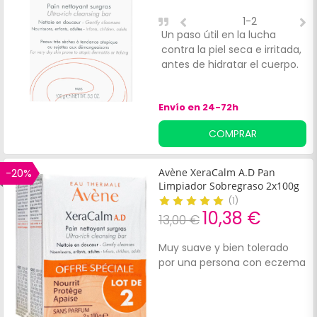
1-2
Un paso útil en la lucha
G
contra la piel seca e irritada,
M
antes de hidratar el cuerpo.
e
s
p
Envío en 24-72h
a
s
COMPRAR
d
e
-20%
Avène XeraCalm A.D Pan
Limpiador Sobregraso 2x100g
(
1
)
10,38 €
13,00 €
Muy suave y bien tolerado
por una persona con eczema