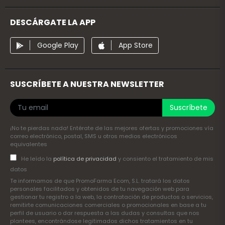
DESCÁRGATE LA APP
Google Play
App Store
SUSCRÍBETE A NUESTRA NEWSLETTER
Suscríbete
¡No te pierdas nada! Entérate de las mejores ofertas y promociones vía
correo electrónico, postal, SMS u otros medios electrónicos
equivalentes
He leído la
política de privacidad
y consiento el tratamiento de mis
datos
Te informamos de que PromoFarma Ecom, S.L. tratará los datos
personales facilitados y obtenidos de tu navegación web para
gestionar tu registro a la web, la contratación de productos o servicios,
remitirte comunicaciones comerciales o promocionales en base a tu
perfil de usuario o dar respuesta a las dudas y consultas que nos
plantees, encontrándose legitimados dichos tratamientos en tu