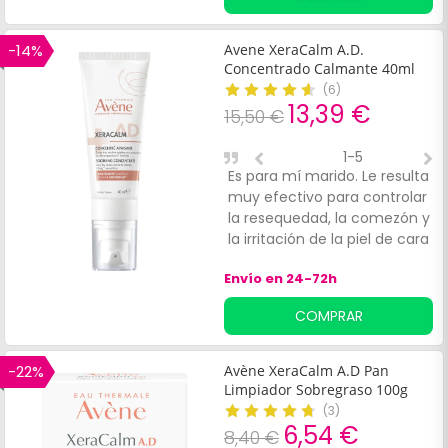
-14%
Avene XeraCalm A.D.
Concentrado Calmante 40ml
(
6
)
13,39 €
15,50 €
1-5
Es para mí marido. Le resulta
M
muy efectivo para controlar
e
la resequedad, la comezón y
r
la irritación de la piel de cara
en momentos de stress.
Envío en 24-72h
COMPRAR
-22%
Avène XeraCalm A.D Pan
Limpiador Sobregraso 100g
(
3
)
6,54 €
8,40 €