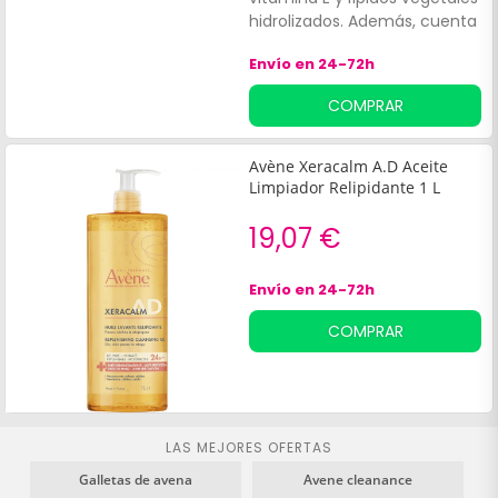
hidrolizados. Además, cuenta
con una textura cremosa
Envío en 24-72h
que aporta un agradable
aroma natural.
COMPRAR
Avène Xeracalm A.D Aceite
Limpiador Relipidante 1 L
19,07 €
Envío en 24-72h
COMPRAR
LAS MEJORES OFERTAS
Galletas de avena
Avene cleanance