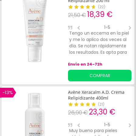
Relipidizante 200 ml
(
22
)
18,39 €
21,50 €
1-5
Tengo un eccema en la piel
F
y me lo aplico dos veces al
m
día. Se notan rápidamente
los resultados. Es apta para
bebés y embarazadas. La
Envío en 24-72h
recomiendo.
COMPRAR
-13%
Avène Xeracalm A.D. Crema
Relipidizante 400ml
(
21
)
23,30 €
26,90 €
1-5
Muy bueno para pieles
H