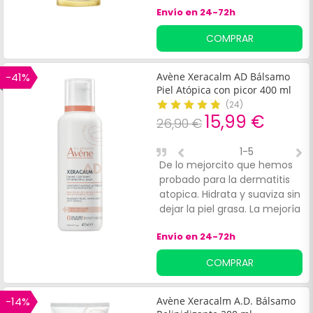
Envío en 24-72h
mucho mejor que con otras
cremas
COMPRAR
-41%
Avène Xeracalm AD Bálsamo
Piel Atópica con picor 400 ml
(
24
)
15,99 €
26,90 €
1-5
De lo mejorcito que hemos
P
probado para la dermatitis
t
atopica. Hidrata y suaviza sin
y
dejar la piel grasa. La mejoría
d
de la piel es significativa.
p
Envío en 24-72h
z
a
COMPRAR
r
-14%
Avène Xeracalm A.D. Bálsamo