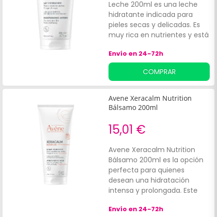
Leche 200ml es una leche
hidratante indicada para
pieles secas y delicadas. Es
muy rica en nutrientes y está
enriquecida con extractos
Envío en 24-72h
vegetales y ceramidas que
contribuyen a ofrecer
COMPRAR
hidratación a la piel.
Asimismo, está formulada
con activos hidratantes
Avene Xeracalm Nutrition
como el ácido hialurónico, el
Bálsamo 200ml
ácido láctico y el aloe vera,
ingredientes que ayudan a
15,01 €
restaurar la barrera
hidrolipídica de la piel.
Avene Xeracalm Nutrition
Además, su fórmula es ligera
Bálsamo 200ml es la opción
y no grasa, de rápida
perfecta para quienes
absorción y fácil aplicación.
desean una hidratación
intensa y prolongada. Este
bálsamo, diseñado para nutrir
Envío en 24-72h
y calmar la piel seca y muy