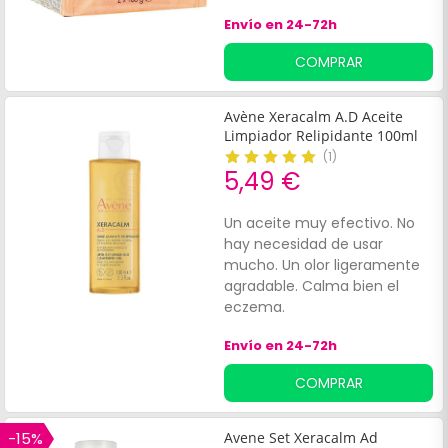
Envío en 24-72h
COMPRAR
Avène Xeracalm A.D Aceite
Limpiador Relipidante 100ml
(
1
)
5,49 €
Un aceite muy efectivo. No
hay necesidad de usar
mucho. Un olor ligeramente
agradable. Calma bien el
eczema.
Envío en 24-72h
COMPRAR
-15%
Avene Set Xeracalm Ad