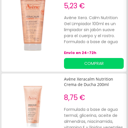
5,23 €
Avène Xera. Calm Nutrition
Gel Limpiador 100ml es un
limpiador sin jabón suave
para el cuerpo y el rostro.
Formulado a base de agua
termal con propiedades
Envío en 24-72h
calmantes e hidratantes, con
un p. H fisiológico.
COMPRAR
Avène Xeracalm Nutrition
Crema de Ducha 200ml
8,75 €
Formulada a base de agua
termal, glicerina, aceite de
almendras, niacinamida,
vitamina E y lípidos vegetales