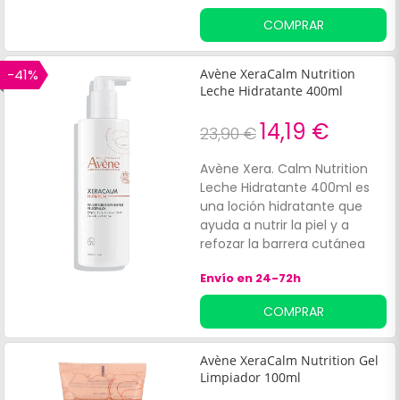
ingredientes de origen
COMPRAR
natural que respeta incluso
las pieles más sensibles.
Genera una suave espuma al
-41%
Avène XeraCalm Nutrition
aplicarlo, que no pica en los
Leche Hidratante 400ml
ojos ni en las zonas íntimas
externas. Contenido: 500ml.
14,19 €
23,90 €
Avène Xera. Calm Nutrition
Leche Hidratante 400ml es
una loción hidratante que
ayuda a nutrir la piel y a
refozar la barrera cutánea
del rostro y el cuerpo.
Envío en 24-72h
COMPRAR
Avène XeraCalm Nutrition Gel
Limpiador 100ml