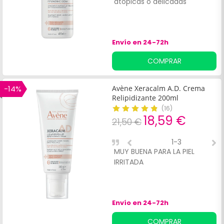
atópicas o delicadas
p
l
Envío en 24-72h
COMPRAR
-14%
Avène Xeracalm A.D. Crema
Relipidizante 200ml
(
16
)
18,59 €
21,50 €
1-3
MUY BUENA PARA LA PIEL
B
IRRITADA
A
Envío en 24-72h
COMPRAR