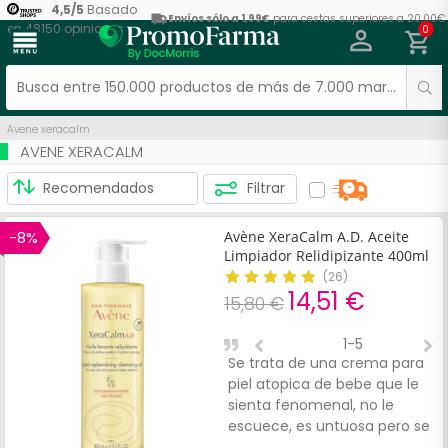
4,5
/
5
Basado
Envíos sólo a 1,99€
para cestas superiores a 20,00€
en
48150
opiniones
0
menu
Avene xeracalm
AVENE XERACALM
Filtrar
-8%
Avène XeraCalm A.D. Aceite
Limpiador Relidipizante 400ml
(
26
)
14,51 €
15,80 €
1-5
Se trata de una crema para
U
piel atopica de bebe que le
c
sienta fenomenal, no le
r
escuece, es untuosa pero se
d
seca rapida y su piel va
b