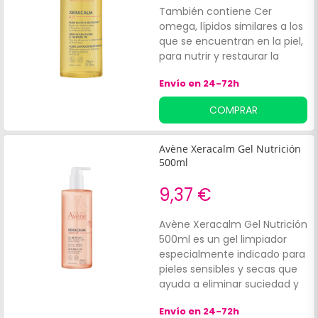
También contiene Cer
omega, lípidos similares a los
que se encuentran en la piel,
para nutrir y restaurar la
barrera cutánea, así como
Envío en 24-72h
Agua Termal de Avène,
naturalmente calmante,
COMPRAR
antiirritante y suavizante.
Avène Xeracalm Gel Nutrición
500ml
9,37 €
Avène Xeracalm Gel Nutrición
500ml es un gel limpiador
especialmente indicado para
pieles sensibles y secas que
ayuda a eliminar suciedad y
residuos de la piel. Está
Envío en 24-72h
formulado con:99% de