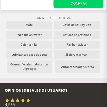
COMPRAR
LAS MEJORES OFERTAS
Mate
Gafas de sol Ray-Ban
Isdin fusion water
Batidos de proteínas
Colonia nike
Ray ban aviator
Lubricantes base de agua
Si giorgio armani
Cremas faciales hidratantes
Autobronceador cuerpo
Algologie
OPINIONES REALES DE USUARIOS
4,5
/
5