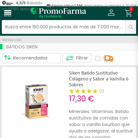
4,5
/
5
Basado
Envíos sólo a 1,99€
para cestas superiores a 20,00€
en
48150
opiniones
0
menu
Batidos siken
BATIDOS SIKEN
Filtrar
Siken Batido Sustitutivo
Colágeno y Sabor a Vainilla 6
Sobres
(
1
)
17,30 €
Minerales. Vitaminas. Batido
sustitutivo de comidas con
sabor a vainilla bourbon que
ayuda a adelgazar, al sustituir
dos de las comidas