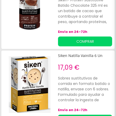
Siken® Protein Sustitutive
Batido Chocolate 325 ml es
un batido de cacao que
contribuye a controlar el
peso, aportando proteínas,
fibra, 13 vitaminas y 15
Envío en 24-72h
minerales. De esta forma, se
convierte en un producto
COMPRAR
sustitutivo indicado para
dietas hipocalóricas de
control de peso. Sabor
Siken Natilla Vainilla 6 Un
chocolate, listo para tomar.
17,09 €
Sobres sustitutivos de
comida en formato batido o
natilla, envase con 6 sobres.
Formulado para ayudar a
controlar la ingesta de
calorías en una dieta
Envío en 24-72h
hipocalórica.