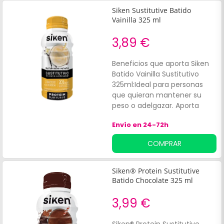
Siken Sustitutive Batido
Vainilla 325 ml
3,89 €
Beneficios que aporta Siken
Batido Vainilla Sustitutivo
325ml:Ideal para personas
que quieran mantener su
peso o adelgazar. Aporta
todos los nutrientes
Envío en 24-72h
necesarios para nuestro
organismo.
COMPRAR
Siken® Protein Sustitutive
Batido Chocolate 325 ml
3,99 €