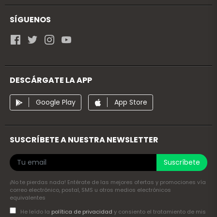
SÍGUENOS
DESCÁRGATE LA APP
Google Play
App Store
SUSCRÍBETE A NUESTRA NEWSLETTER
Suscríbete
¡No te pierdas nada! Entérate de las mejores ofertas y promociones vía
correo electrónico, postal, SMS u otros medios electrónicos
equivalentes
He leído la
política de privacidad
y consiento el tratamiento de mis