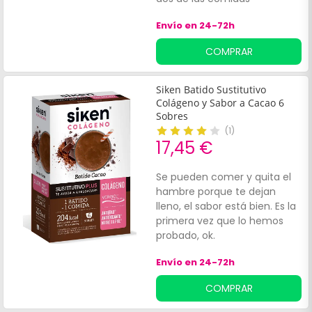
principales del día por este
Envío en 24-72h
batido bajo en calorías. Este
batido contiene:Colágeno.
COMPRAR
Siken Batido Sustitutivo
Colágeno y Sabor a Cacao 6
Sobres
(
1
)
17,45 €
Se pueden comer y quita el
hambre porque te dejan
lleno, el sabor está bien. Es la
primera vez que lo hemos
probado, ok.
Envío en 24-72h
COMPRAR