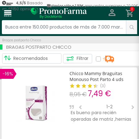
4,5
/
5
Basado
Envíos sólo a 1,99€
para cestas superiores a 20,00€
en
48150
opiniones
0
menu
Bragas postparto Chicco
BRAGAS POSTPARTO CHICCO
Filtrar
-16%
Chicco Mammy Braguitas
Monouso Post Parto 4 uds
(
3
)
7,49 €
8,95 €
1-2
Es bueno para recién
A
operadas de matriz ,hernias
p