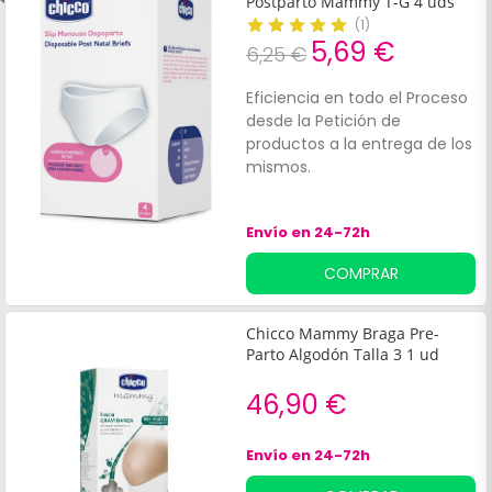
Postparto Mammy T-G 4 uds
Unidades por caja: 4También
(
1
)
disponible en talla: grande
5,69 €
6,25 €
(46/48)
Eficiencia en todo el Proceso
desde la Petición de
productos a la entrega de los
mismos.
Envío en 24-72h
COMPRAR
Chicco Mammy Braga Pre-
Parto Algodón Talla 3 1 ud
46,90 €
Envío en 24-72h