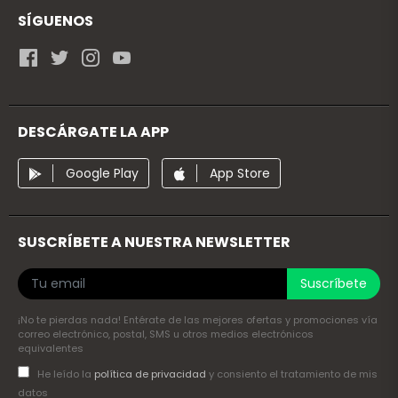
SÍGUENOS
DESCÁRGATE LA APP
Google Play
App Store
SUSCRÍBETE A NUESTRA NEWSLETTER
Suscríbete
¡No te pierdas nada! Entérate de las mejores ofertas y promociones vía
correo electrónico, postal, SMS u otros medios electrónicos
equivalentes
He leído la
política de privacidad
y consiento el tratamiento de mis
datos