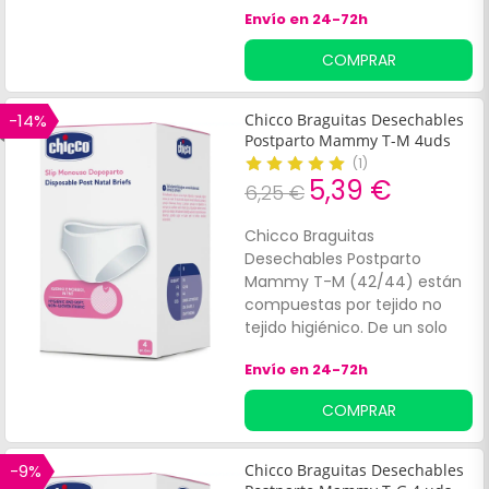
Envío en 24-72h
COMPRAR
-14%
Chicco Braguitas Desechables
Postparto Mammy T-M 4uds
(
1
)
5,39 €
6,25 €
Chicco Braguitas
Desechables Postparto
Mammy T-M (42/44) están
compuestas por tejido no
tejido higiénico. De un solo
uso, son suaves y
Envío en 24-72h
especialmente indicadas en
caso de puntos o cesárea.
COMPRAR
Preaparadas para su uso con
compresa, son indicadas, por
su comodidad, para la
-9%
Chicco Braguitas Desechables
estancia en el hospital.