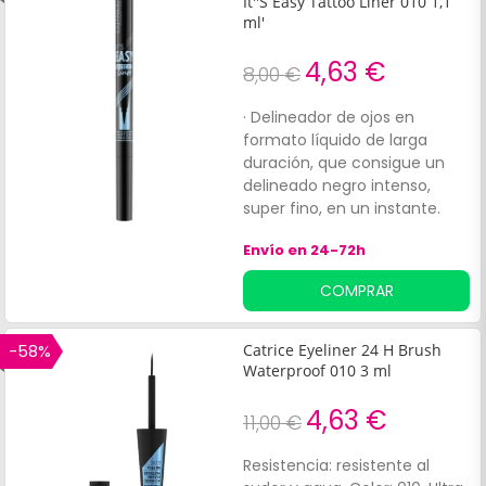
It''S Easy Tattoo Liner 010 1,1
010, Blackest Black.
ml'
4,63 €
8,00 €
· Delineador de ojos en
formato líquido de larga
duración, que consigue un
delineado negro intenso,
super fino, en un instante.
Resistente al sudor y la lluvia.·
Envío en 24-72h
Consejo: Para crear la base
perfecta para un delineador
COMPRAR
espectacular, sólo hay que
aplicar polvos sueltos o una
prebase de sombras.·
-58%
Catrice Eyeliner 24 H Brush
Fórmula vegana, no ha sido
Waterproof 010 3 ml
testado en animales.· Color
010, Black Lifeproof.
4,63 €
11,00 €
Resistencia: resistente al