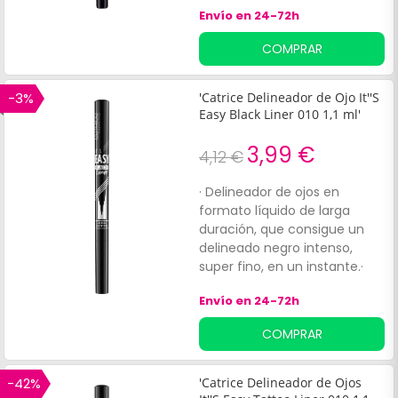
Fórmula vegana: no ha sido
Envío en 24-72h
testada en animales. Color:
010, Black Is The New Black.
COMPRAR
-3%
'Catrice Delineador de Ojo It''S
Easy Black Liner 010 1,1 ml'
3,99 €
4,12 €
· Delineador de ojos en
formato líquido de larga
duración, que consigue un
delineado negro intenso,
super fino, en un instante.·
Consejo: Para crear la base
Envío en 24-72h
perfecta para un delineador
espectacular, sólo hay que
COMPRAR
aplicar polvos sueltos o una
prebase de sombras.·
Fórmula vegana, no ha sido
-42%
'Catrice Delineador de Ojos
testado en animales.· Color