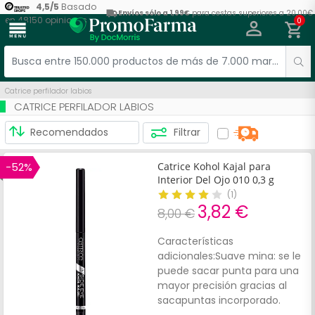
4,5
/
5
Basado
Envíos sólo a 1,99€
para cestas superiores a 20,00€
en
48150
opiniones
0
menu
Catrice perfilador labios
CATRICE PERFILADOR LABIOS
Filtrar
-52%
Catrice Kohol Kajal para
Interior Del Ojo 010 0,3 g
(
1
)
3,82 €
8,00 €
Características
adicionales:Suave mina: se le
puede sacar punta para una
mayor precisión gracias al
sacapuntas incorporado.