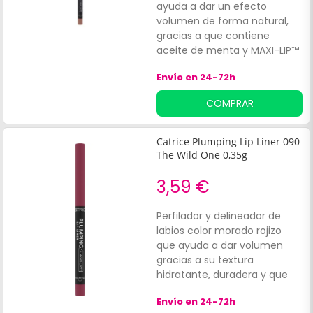
ayuda a dar un efecto
volumen de forma natural,
gracias a que contiene
aceite de menta y MAXI-LIP™
de Sederma. Su textura es
Envío en 24-72h
ultra cremosa, resistente al
agua, hidratante y aporta un
COMPRAR
acabado satinado de larga
duración.
Catrice Plumping Lip Liner 090
The Wild One 0,35g
3,59 €
Perfilador y delineador de
labios color morado rojizo
que ayuda a dar volumen
gracias a su textura
hidratante, duradera y que
no transfiere. Con solo una
Envío en 24-72h
aplicación, ayuda a evitar