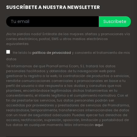
SUSCRÍBETE A NUESTRA NEWSLETTER
Suscríbete
¡No te pierdas nada! Entérate de las mejores ofertas y promociones vía
correo electrónico, postal, SMS u otros medios electrónicos
equivalentes
He leído la
política de privacidad
y consiento el tratamiento de mis
datos
Te informamos de que PromoFarma Ecom, S.L. tratará los datos
personales facilitados y obtenidos de tu navegación web para
gestionar tu registro a la web, la contratación de productos o servicios,
remitirte comunicaciones comerciales o promocionales en base a tu
perfil de usuario o dar respuesta a las dudas y consultas que nos
plantees, encontrándose legitimados dichos tratamientos en tu
consentimiento, el interés legítimo o el cumplimiento normativo. Con el
fin de prestarte los servicios, tus datos personales podrán ser
accedidos por proveedores y prestadores de servicios de Promofarma,
realizándose, temporalmente, transferencias internacionales de datos
con un nivel de seguridad adecuado. Puedes ejercer tus derechos de
acceso, rectificación, supresión, oposición, limitación y portabilidad de
tus datos en cualquier momento. Más información
aquí
.