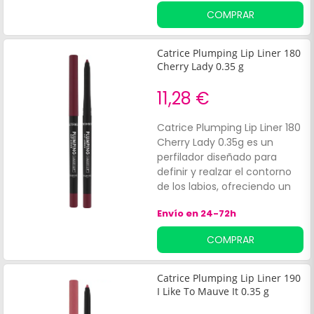
que la barra de labios y el
COMPRAR
brillo labial se muevan.
Catrice Plumping Lip Liner 180
Cherry Lady 0.35 g
11,28 €
Catrice Plumping Lip Liner 180
Cherry Lady 0.35g es un
perfilador diseñado para
definir y realzar el contorno
de los labios, ofreciendo un
acabado satinado mate de
Envío en 24-72h
larga duración. Su fórmula
vegana, enriquecida con
COMPRAR
aceite de menta y el
complejo MAXI LIP™,
intensifica el color y
Catrice Plumping Lip Liner 190
proporciona un efecto de
I Like To Mauve It 0.35 g
volumen inmediato.