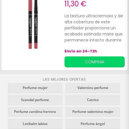
11,30 €
La textura ultracremosa y de
alta cobertura de este
perfilador proporciona un
acabado satinado mate que
permanece intacto durante
horas, resistiendo al agua y a
Envío en 24-72h
los roces. Entre sus beneficios
destacan:Capacidad para
COMPRAR
rellenar ópticamente los
labios.
LAS MEJORES OFERTAS
Perfume mujer
Valentino perfume
Scandal perfume
Catrice
Perfume carolina herrera
Perfume valentino mujer
Letibalm labios
Perfume ángel