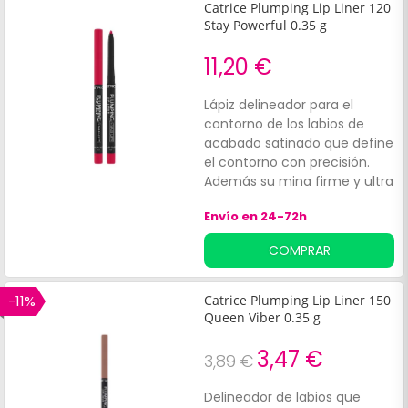
Catrice Plumping Lip Liner 120
Stay Powerful 0.35 g
11,20 €
Lápiz delineador para el
contorno de los labios de
acabado satinado que define
el contorno con precisión.
Además su mina firme y ultra
precisa permite crear una
Envío en 24-72h
línea fácilmente. Su fórmula
enriquecida con aceite de
COMPRAR
menta, es de alta
pigmentación por lo que se
puede utilizar como base de
-11%
Catrice Plumping Lip Liner 150
la barra de labios para
Queen Viber 0.35 g
prolongar su duración.
3,47 €
3,89 €
Delineador de labios que