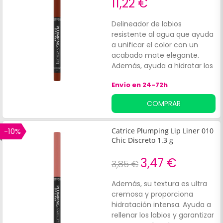
11,22 €
Delineador de labios
resistente al agua que ayuda
a unificar el color con un
acabado mate elegante.
Además, ayuda a hidratar los
labios gracias a su contenido
Envío en 24-72h
en aceite de menta. Sus
ingredientes brindan un
COMPRAR
efecto de relleno y perfilan
los labios con líneas finas y
de larga duración.
-10%
Catrice Plumping Lip Liner 010
Chic Discreto 1.3 g
3,47 €
3,85 €
Además, su textura es ultra
cremosa y proporciona
hidratación intensa. Ayuda a
rellenar los labios y garantizar