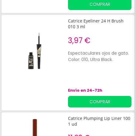
de maquillajes en polvo. Este
COMPRAR
perfilador es ideal para
destacar y hacer de las cejas
el centro de atención. Color:
Catrice Eyeliner 24 H Brush
015, Ashy Drama
010 3 ml
3,97 €
Espectaculares ojos de gato.
Color: 010, Ultra Black.
Envío en 24-72h
COMPRAR
Catrice Plumping Lip Liner 100
1 ud