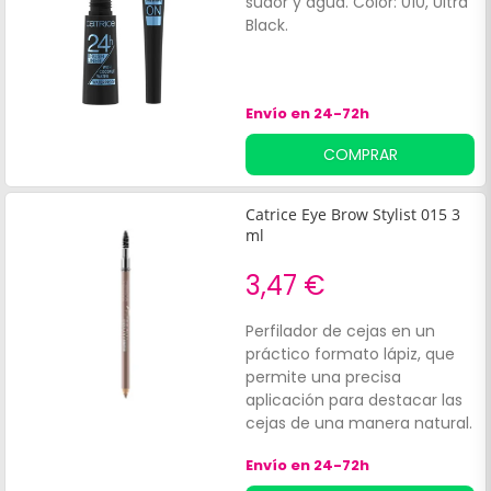
sudor y agua. Color: 010, Ultra
Black.
Envío en 24-72h
COMPRAR
Catrice Eye Brow Stylist 015 3
ml
3,47 €
Perfilador de cejas en un
práctico formato lápiz, que
permite una precisa
aplicación para destacar las
cejas de una manera natural.
Incluye un cepillo profesional
Envío en 24-72h
diseñado para la aplicación