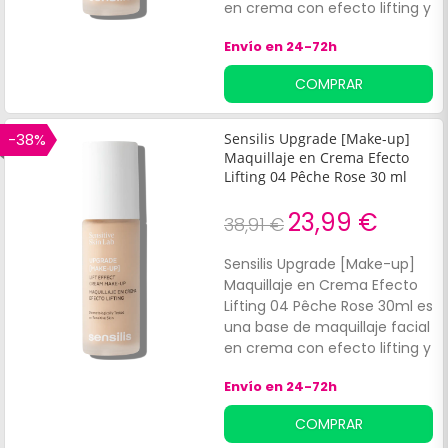
en crema con efecto lifting y
un acabado natural,
Envío en 24-72h
uniforme y sin brillos. Ayuda a
mejorar la elasticidad y tono
COMPRAR
de la piel, mientras remodela
el óvalo facial y difumina las
arrugas con un acabado
-38%
Sensilis Upgrade [Make-up]
natural, gracias a su
Maquillaje en Crema Efecto
compuesto a base de
Lifting 04 Pêche Rose 30 ml
vitamina E con acción
23,99 €
antioxidante.
38,91 €
Sensilis Upgrade [Make-up]
Maquillaje en Crema Efecto
Lifting 04 Pêche Rose 30ml es
una base de maquillaje facial
en crema con efecto lifting y
un acabado natural,
Envío en 24-72h
uniforme y sin brillos. Ayuda a
mejorar la elasticidad y tono
COMPRAR
de la piel, mientras remodela