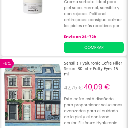
Crema sorbete. Ideal para
piel seca, normal, sensible y
con rojeces. Polifenol
antirojeces: consigue calmar
las pieles más reactivas por
su efecto termorregulador.
Envío en 24-72h
Esta crema:Reduce arrugas.
COMPRAR
-6%
Sensilis Hyaluronic Cofre Filler
Serum 30 ml + Puffy Eyes 15
ml
40,09 €
42,75 €
Este cofre está diseñado
para proporcionar soluciones
avanzadas para el cuidado
de la piel y el contorno
ocular. El sérum Hyaluronic