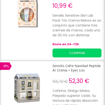
10,99 €
Sensilis Sensitive Skin Lab
Pack Trio Crema Manos es un
conjunto que contiene tres
cremas de manos, cada una
de 30 ml, con distintas
fragancias:Fleur de Coton.
Envío en 24-72h
Fleur de Mimosa.
COMPRAR
-8%
Sensilis Cofre Navidad Peptide
Ar Crema + Eyes Liss
52,30 €
56,70 €
Cafeína. Ginkgo biloba.
Párpado superior caído. Su
textura de rápida absorción