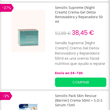
el óvalo facial y difumina las
arrugas con un acabado
-27%
Sensilis Supreme [Night
natural, gracias a su
Cream] Crema-Gel Detox
compuesto a base de
Renovadora y Reparadora 50
ml
vitamina E con acción
antioxidante.
38,45 €
52,88 €
Sensilis Supreme [Night
Cream] Crema Gel Detox
Renovadora y Reparadora
50ml es una crema facial
nutritiva que ayuda a reparar
y a renovar la superficie
Envío en 24-72h
cutánea, mientras favorece
la disminución de la
COMPRAR
apariencia de las arrugas.
Formulada a base de ácido
hialurónico, moringa oleifer y
-2%
Sensilis Pack Skin Rescue
aceite de argan, que
[Barrier] Crema 50ml + S.O.S
contribuyen a renovar las
Sérum 15ml
funciones celulares.