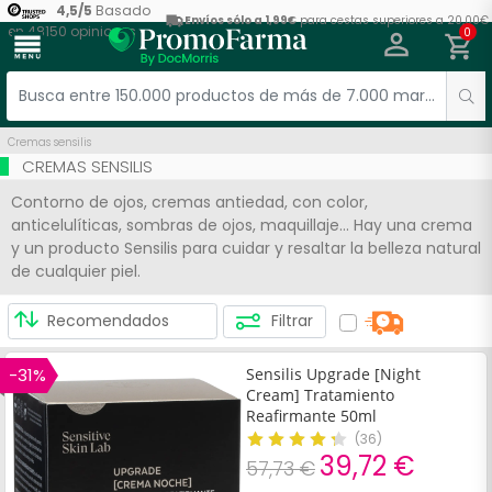
4,5
/
5
Basado
Envíos sólo a 1,99€
para cestas superiores a 20,00€
en
48150
opiniones
0
menu
Cremas sensilis
CREMAS SENSILIS
Contorno de ojos, cremas antiedad, con color,
anticelulíticas, sombras de ojos, maquillaje… Hay una crema
y un producto Sensilis para cuidar y resaltar la belleza natural
de cualquier piel.
Filtrar
-31%
Sensilis Upgrade [Night
Cream] Tratamiento
Reafirmante 50ml
(
36
)
39,72 €
57,73 €