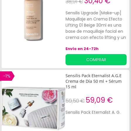
30,40 €
38,91 €
Sensilis Upgrade [Make-up]
Maquillaje en Crema Efecto
Lifting 01 Beige 30ml es una
base de maquillaje facial en
crema con efecto lifting y un
acabado natural, uniforme y
Envío en 24-72h
sin brillos. Ayuda a mejorar la
elasticidad y tono de la piel,
COMPRAR
mientras remodela el óvalo
facial y difumina las arrugas
con un acabado natural,
-1%
Sensilis Pack Eternalist A.G.E
gracias a su compuesto a
Crema de Día 50 ml + Sérum
base de vitamina E con
15 ml
acción antioxidante.
59,09 €
59,50 €
Sensilis Pack Eternalist A. G.