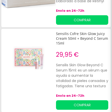
Elaborado a base de Retinyl
Palmitate Liposomado,
Envío en 24-72h
Niacinamida y extracto de
Lupinus Albus que ayudan a
COMPRAR
redensificar la piel.
Sensilis Cofre Skin Glow Juicy
Cream 50ml + Beyond C Serum
15ml
29,95 €
Sensilis Skin Glow Beyond C
Serum 15ml: es un sérum que
ayuda a aumentar la
vitalidad de pieles cansadas y
fatigadas. Tiene una textura
ligera y está formulado con
Envío en 24-72h
vitamina C estabilizada,
ácido fólico, pantenol, ácido
COMPRAR
hialurónico y glicirrinato