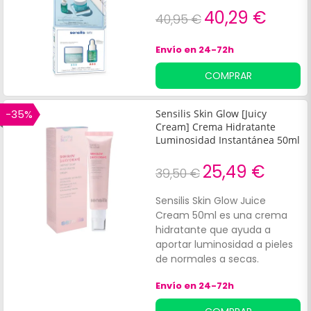
40,29 €
40,95 €
Envío en 24-72h
COMPRAR
-35%
Sensilis Skin Glow [Juicy
Cream] Crema Hidratante
Luminosidad Instantánea 50ml
25,49 €
39,50 €
Sensilis Skin Glow Juice
Cream 50ml es una crema
hidratante que ayuda a
aportar luminosidad a pieles
de normales a secas.
Formulada con Vitamina F,
Envío en 24-72h
que aporta acción
regeneradora, ácido