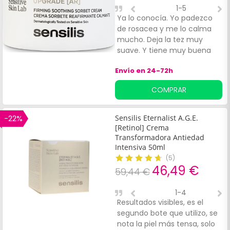
1-5
Ya lo conocía. Yo padezco
R
de rosacea y me lo calma
m
mucho. Deja la tez muy
n
suave. Y tiene muy buena
densidad por lo que no hay
Envío en 24-72h
utilizar mucho producto,
consiguiendo rentabilizarlo
COMPRAR
mucho. Muy aconsijable.
-22%
Sensilis Eternalist A.G.E.
[Retinol] Crema
Transformadora Antiedad
Intensiva 50ml
(
5
)
46,49 €
59,44 €
1-4
Resultados visibles, es el
M
segundo bote que utilizo, se
n
nota la piel más tensa, solo
d