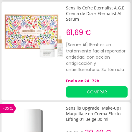
Sensilis Cofre Eternalist A.G.E.
Crema de Día + Eternalist AI
Serum
61,69 €
[Serum AI] 15ml: es un
tratamiento facial reparador
antiedad, con acción
antiglicación y
antiinflamatoria. Su fórmula
con Extracto de Malinkara, de
Envío en 24-72h
Lupinus Albus, Diosmina,
Factores de Crecimiento y
COMPRAR
Aceite de Camelia favorece
una piel hidratada y
redensificada.
-22%
Sensilis Upgrade [Make-up]
Maquillaje en Crema Efecto
Lifting 01 Beige 30 ml