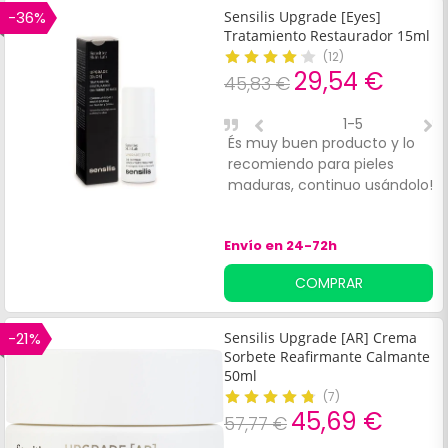
-36%
Sensilis Upgrade [Eyes]
Tratamiento Restaurador 15ml
(
12
)
29,54 €
45,83 €
1-5
És muy buen producto y lo
M
recomiendo para pieles
u
maduras, continuo usándolo!
Envío en 24-72h
COMPRAR
-21%
Sensilis Upgrade [AR] Crema
Sorbete Reafirmante Calmante
50ml
(
7
)
45,69 €
57,77 €