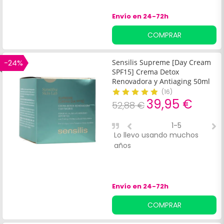
Envío en 24-72h
COMPRAR
-24%
Sensilis Supreme [Day Cream
SPF15] Crema Detox
Renovadora y Antiaging 50ml
(
16
)
39,95 €
52,88 €
1-5
Lo llevo usando muchos
M
años
h
r
Envío en 24-72h
COMPRAR