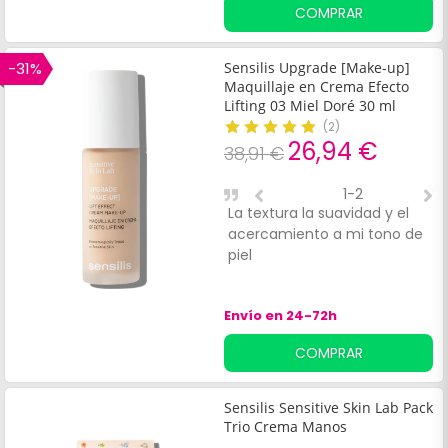
COMPRAR
-31%
Sensilis Upgrade [Make-up]
Maquillaje en Crema Efecto
Lifting 03 Miel Doré 30 ml
(
2
)
26,94 €
38,91 €
1-2
La textura la suavidad y el
Y
acercamiento a mi tono de
m
piel
Envío en 24-72h
COMPRAR
Sensilis Sensitive Skin Lab Pack
Trio Crema Manos