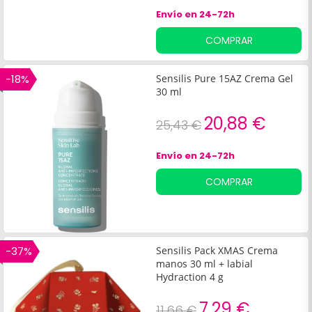
[Filler] presenta una fórmula
Envío en 24-72h
innovadora que integra:Tres
tipos de ácido
COMPRAR
hialurónicoÁcido
aminobutírico (GABA).
-18%
Sensilis Pure 15AZ Crema Gel
30 ml
20,88 €
25,43 €
Envío en 24-72h
COMPRAR
-37%
Sensilis Pack XMAS Crema
manos 30 ml + labial
Hydraction 4 g
7,29 €
11,66 €