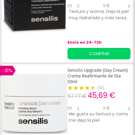
1-5
Textura y aroma. Deja la piel
P
muy hidratada y más tersa.
m
n
n
u
Envío en 24-72h
r
COMPRAR
-21%
Sensilis Upgrade [Day Cream]
Crema Reafirmante de Día
50ml
(
19
)
45,69 €
57,77 €
1-5
Me gusta su textura y como
E
me deja la piel