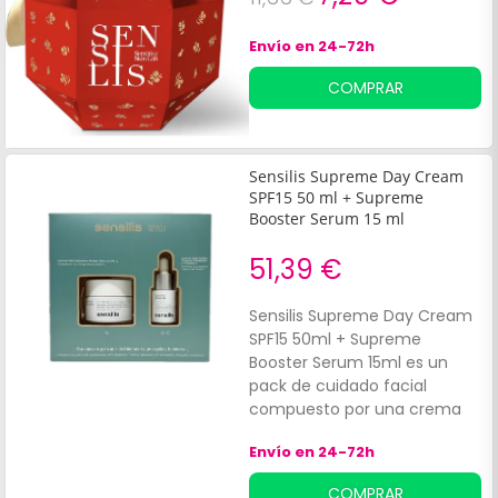
Envío en 24-72h
COMPRAR
Sensilis Supreme Day Cream
SPF15 50 ml + Supreme
Booster Serum 15 ml
51,39 €
Sensilis Supreme Day Cream
SPF15 50ml + Supreme
Booster Serum 15ml es un
pack de cuidado facial
compuesto por una crema
hidratante, antioxidante y
Envío en 24-72h
protectora, y un sérum de
textura ultraligera, con
COMPRAR