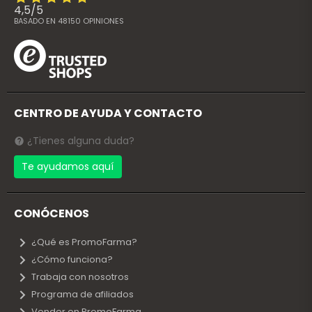
4,5
/
5
BASADO EN
48150
OPINIONES
CENTRO DE AYUDA Y CONTACTO
¿Tienes alguna duda?
Te ayudamos aquí
CONÓCENOS
¿Qué es PromoFarma?
¿Cómo funciona?
Trabaja con nosotros
Programa de afiliados
Vender en PromoFarma