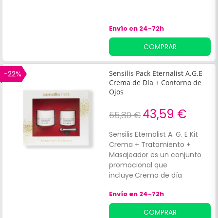
Envío en 24-72h
COMPRAR
-22%
Sensilis Pack Eternalist A.G.E
Crema de Día + Contorno de
Ojos
43,59 €
55,80 €
Sensilis Eternalist A. G. E Kit
Crema + Tratamiento +
Masajeador es un conjunto
promocional que
incluye:Crema de día
nutritiva. Tratamiento
Envío en 24-72h
específico para las arrugas.
COMPRAR