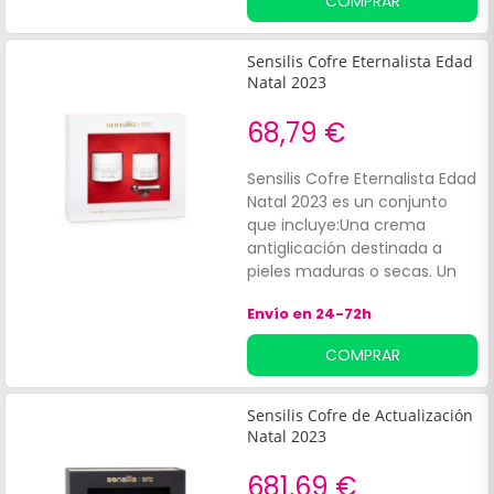
COMPRAR
hialurónico y pantenol que
aportan hidratación,
niacinamida y 2 pigmentos
Sensilis Cofre Eternalista Edad
perlados soft focus que
Natal 2023
aportan efecto ilumindaor y
3 minerales con acción
68,79 €
reafirmante.
Sensilis Cofre Eternalista Edad
Natal 2023 es un conjunto
que incluye:Una crema
antiglicación destinada a
pieles maduras o secas. Un
contorno de ojos.
Envío en 24-72h
COMPRAR
Sensilis Cofre de Actualización
Natal 2023
681,69 €