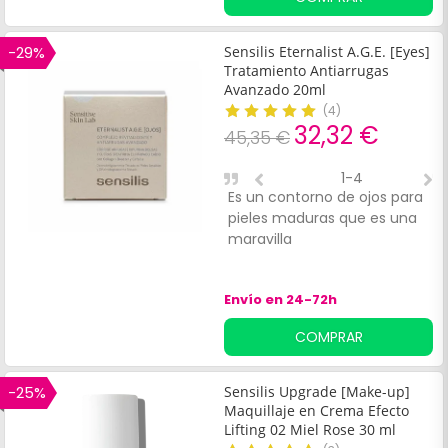
-29%
Sensilis Eternalist A.G.E. [Eyes]
Tratamiento Antiarrugas
Avanzado 20ml
(
4
)
32,32 €
45,35 €
1-4
Es un contorno de ojos para
M
pieles maduras que es una
t
maravilla
Envío en 24-72h
COMPRAR
-25%
Sensilis Upgrade [Make-up]
Maquillaje en Crema Efecto
Lifting 02 Miel Rose 30 ml