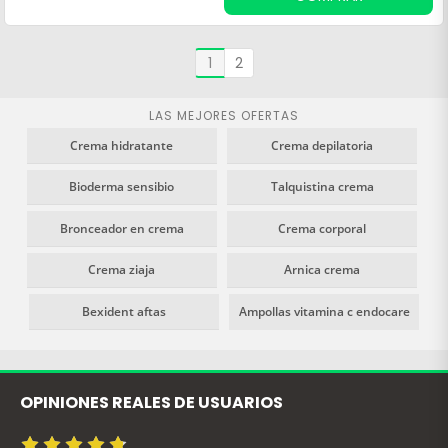
vitamina C y E y propiedades
antioxidantes, antipolución e
iluminadoras.
1
2
LAS MEJORES OFERTAS
Crema hidratante
Crema depilatoria
Bioderma sensibio
Talquistina crema
Bronceador en crema
Crema corporal
Crema ziaja
Arnica crema
Bexident aftas
Ampollas vitamina c endocare
OPINIONES REALES DE USUARIOS