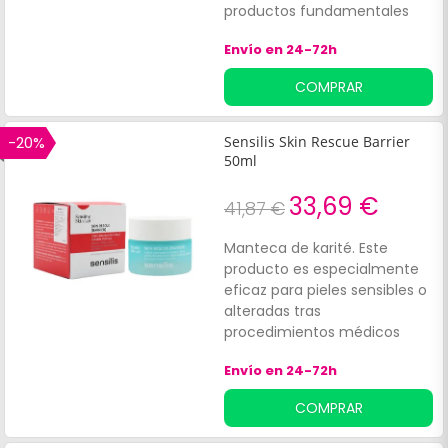
productos fundamentales
para un tratamiento
Envío en 24-72h
antiedad completo. Este
cofre está diseñado para
COMPRAR
proporcionar una experiencia
de belleza integral tanto
durante el día como durante
-20%
Sensilis Skin Rescue Barrier
la noche.
50ml
33,69 €
41,87 €
Manteca de karité. Este
producto es especialmente
eficaz para pieles sensibles o
alteradas tras
procedimientos médicos
estéticos y está indicado
Envío en 24-72h
para aquellas con sequedad
o sensibilidad, incluyendo
COMPRAR
tendencia a condiciones
como la rosácea.