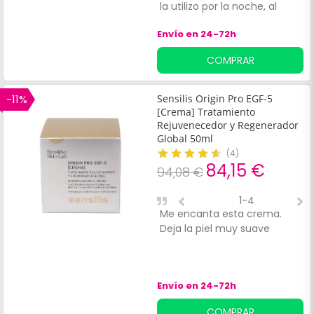
la utilizo por la noche, al
tener retinol no se
Envío en 24-72h
recomienda el contacto con
el sol.
COMPRAR
-11%
Sensilis Origin Pro EGF-5
[Crema] Tratamiento
Rejuvenecedor y Regenerador
Global 50ml
(
4
)
84,15 €
94,08 €
1-4
Me encanta esta crema.
L
Deja la piel muy suave
p
Envío en 24-72h
COMPRAR