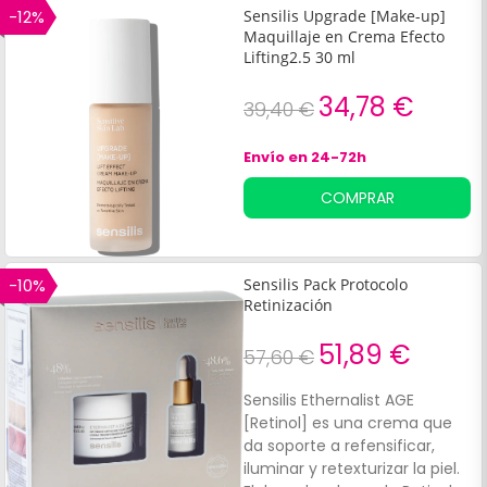
-12%
Sensilis Upgrade [Make-up]
Maquillaje en Crema Efecto
Lifting2.5 30 ml
34,78 €
39,40 €
Envío en 24-72h
COMPRAR
-10%
Sensilis Pack Protocolo
Retinización
51,89 €
57,60 €
Sensilis Ethernalist AGE
[Retinol] es una crema que
da soporte a refensificar,
iluminar y retexturizar la piel.