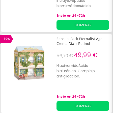
incluye:Péptidos
biomiméticosÁcido
hialurónico.
Envío en 24-72h
COMPRAR
-12%
Sensilis Pack Eternalist Age
Crema Día + Retinol
49,99 €
56,70 €
NiacinamidaÁcido
hialurónico. Complejo
antiglicación.
Envío en 24-72h
COMPRAR