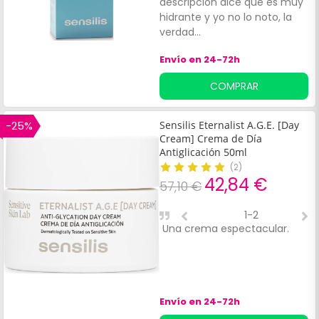
descripción dice que es muy
hidrante y yo no lo noto, la
verdad...
Envío en 24-72h
COMPRAR
-25%
Sensilis Eternalist A.G.E. [Day
Cream] Crema de Día
Antiglicación 50ml
(
2
)
42,84 €
57,10 €
1-2
Una crema espectacular.
M
s
Envío en 24-72h