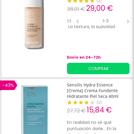
(
3
)
29,00 €
38,91 €
1-3
La textura, la suavidad
P
Envío en 24-72h
COMPRAR
-43%
Sensilis Hydra Essence
[Crema] Crema Fundente
Hidratante Piel Seca 40ml
(
2
)
15,84 €
27,72 €
En realidad no sé qué
puntuación darle... En la