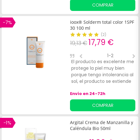
COMPRAR
-7%
ioox® Solderm total color 1SPF
30 100 ml
(
2
)
17,79 €
19,13 €
1-2
El producto es excelente me
M
protege la piel muy bien
p
porque tengo intolerancia al
p
sol, el producto se extiende
muy bien y no es muy graso
Envío en 24-72h
y me da muy buen color a la
cara
COMPRAR
-1%
Argital Crema de Manzanilla y
Caléndula Bio 50ml