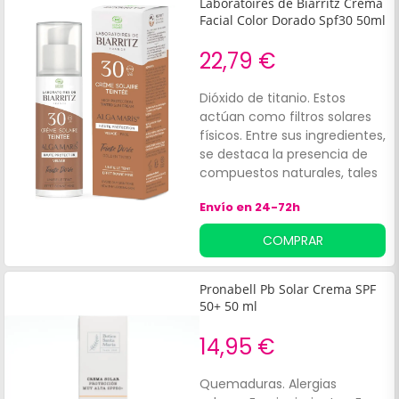
Laboratoires de Biarritz Crema
Facial Color Dorado Spf30 50ml
22,79 €
Dióxido de titanio. Estos
actúan como filtros solares
físicos. Entre sus ingredientes,
se destaca la presencia de
compuestos naturales, tales
como:Extracto de Gelidium
Envío en 24-72h
sesquipedale. Jugo de hoja
de Aloe Barbadensis.
COMPRAR
Pronabell Pb Solar Crema SPF
50+ 50 ml
14,95 €
Quemaduras. Alergias