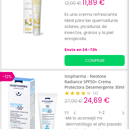
11,89 €
12,00 €
Es una crema refrescante.
Ideal para las quemaduras
solares, picaduras de
insectos, granos y la piel
enrojecida.
Envío en 24-72h
COMPRAR
-12%
Isispharma - Neotone
Radiance SPF50+ Crema
Protectora Desemergente 30ml
(
4
)
24,69 €
27,90 €
1-2
Me lo aconsejó mi
E
dermatólogo el año pasado