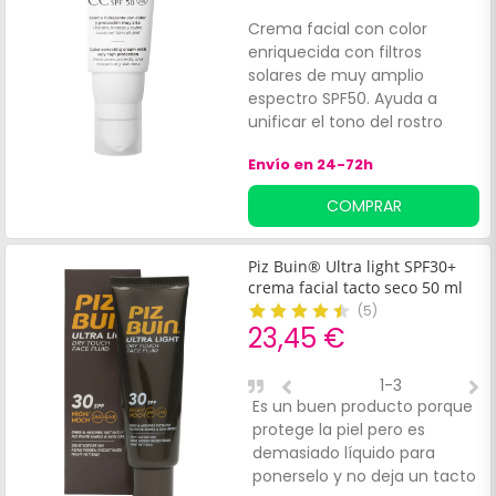
Crema facial con color
enriquecida con filtros
solares de muy amplio
espectro SPF50. Ayuda a
unificar el tono del rostro
mientras contribuye a
Envío en 24-72h
proteger la piel de los efectos
nocivos de los rayos solares.
COMPRAR
Ideal para usar sola o como
base de maquillaje. Es
indicada para todo tipo de
Piz Buin® Ultra light SPF30+
piel.
crema facial tacto seco 50 ml
(
5
)
23,45 €
1-3
Es un buen producto porque
L
protege la piel pero es
i
demasiado líquido para
s
ponerselo y no deja un tacto
e