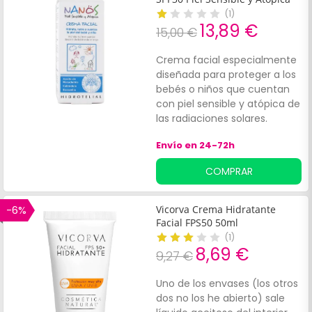
(
1
)
13,89 €
15,00 €
Crema facial especialmente
diseñada para proteger a los
bebés o niños que cuentan
con piel sensible y atópica de
las radiaciones solares.
Además, cuenta con
Envío en 24-72h
propiedades que ayudan a
calmar la irritación y picor
COMPRAR
que se generan en estos
tipos de piel.
-6%
Vicorva Crema Hidratante
Facial FPS50 50ml
(
1
)
8,69 €
9,27 €
Uno de los envases (los otros
dos no los he abierto) sale