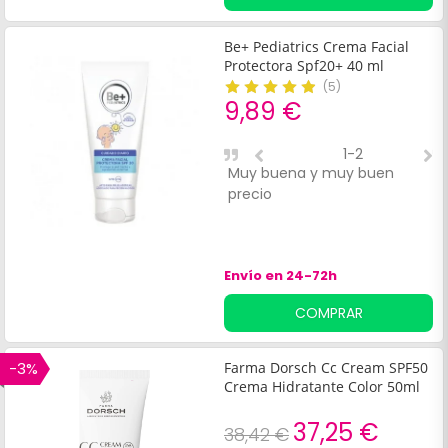
UVA y UVB y activos que
nutren la piel y previenen la
sequedad. Además, posee
Be+ Pediatrics Crema Facial
una textura ligera y acabado
Protectora Spf20+ 40 ml
no graso. Indicado para
(
5
)
proteger la piel de los daños
9,89 €
solares.
1-2
Muy buena y muy buen
C
precio
o
p
Envío en 24-72h
COMPRAR
-3%
Farma Dorsch Cc Cream SPF50
Crema Hidratante Color 50ml
37,25 €
38,42 €