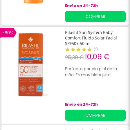
formulación ayuda a
Envío en 24-72h
prevenir:La oxidación
cutánea.
COMPRAR
-60%
Rilastil Sun System Baby
Comfort Fluido Solar Facial
SPF50+ 50 ml
(
1
)
10,09 €
25,38 €
Perfecto par ala piel de la
niña. Es muy blanquita
Envío en 24-72h
COMPRAR