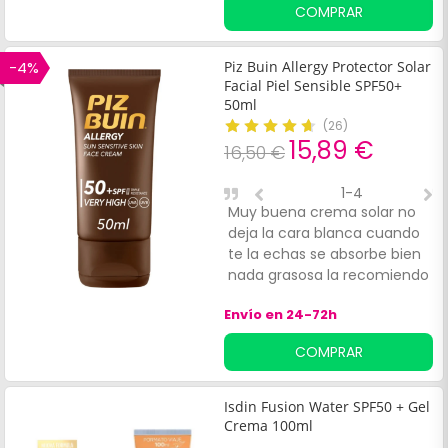
COMPRAR
-4%
Piz Buin Allergy Protector Solar
Facial Piel Sensible SPF50+
50ml
(
26
)
15,89 €
16,50 €
1-4
Muy buena crema solar no
B
deja la cara blanca cuando
h
te la echas se absorbe bien
b
nada grasosa la recomiendo
Envío en 24-72h
COMPRAR
Isdin Fusion Water SPF50 + Gel
Crema 100ml