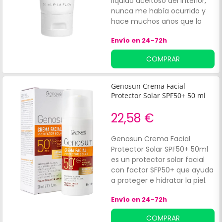
líquido aceitoso del interior,
nunca me había ocurrido y
hace muchos años que la
utilizo. No sé si estará dañada
Envío en 24-72h
o caducada ya que no pone
fecha de caducidad
COMPRAR
Genosun Crema Facial
Protector Solar SPF50+ 50 ml
22,58 €
Genosun Crema Facial
Protector Solar SPF50+ 50ml
es un protector solar facial
con factor SFP50+ que ayuda
a proteger e hidratar la piel.
Formulado con filtros solares
Envío en 24-72h
50+ que dan soporte a
proteger la piel de los rayos
COMPRAR