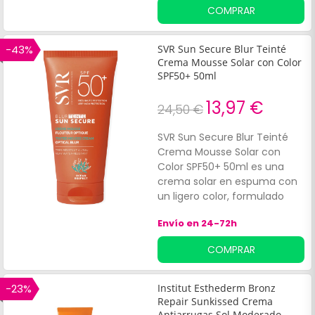
epidermis blanqueando y
COMPRAR
modificando el tono de la piel
en combinación con los
filtros solares. Los filtros
-43%
SVR Sun Secure Blur Teinté
solares crean un escudo
Crema Mousse Solar con Color
contra la radiación solar que
SPF50+ 50ml
se complementa
13,97 €
con:Actividad fotoprotectora:
24,50 €
Polypodium leucotomos.
Actividad anti-polución:
SVR Sun Secure Blur Teinté
ceras de abeja y ésteres de
Crema Mousse Solar con
jojoba
Color SPF50+ 50ml es una
crema solar en espuma con
un ligero color, formulado
con extractos naturales y
Envío en 24-72h
filtros solares de muy amplio
espectro SPF50. Ayuda a
COMPRAR
proteger la piel del efecto
nocivo de los rayos
ultravioleta e infrarrojos,
-23%
Institut Esthederm Bronz
mientras unifica y realza el
Repair Sunkissed Crema
tono natural de la piel.
Antiarrugas Sol Moderado