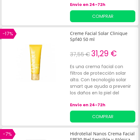
Envío en 24-72h
mantener la hidratación
natural de la piel y a proteger
COMPRAR
el cutis de los rayos solares,
mientras que el rodillo
contribuye a activar la
-17%
Creme Facial Solar Clinique
microcirculación del rostro y
Spf40 50 ml
estimula la correcta
absorción de las cremas y
31,29 €
37,55 €
demás tratamientos de
cuidado. Indicado para todo
Es una crema facial con
tipo de piel.
filtros de protección solar
alta. Con tecnología solar
smart que ayuda a prevenir
los daños en la piel del
fotoenvejecimiento
Envío en 24-72h
prematuro y las quemaduras
solares.
COMPRAR
-7%
Hidrotelial Nanos Crema Facial
SPF30 Piel Sensible y Atópica