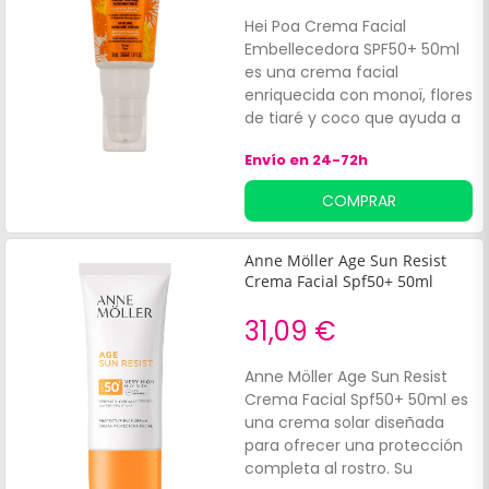
cutáneas. Es resistente al
Hei Poa Crema Facial
agua y al alcohol y no
Embellecedora SPF50+ 50ml
contiene alcohol, colorantes
es una crema facial
ni parafina.
enriquecida con monoï, flores
de tiaré y coco que ayuda a
mantener la piel hidratada,
Envío en 24-72h
mientras la protege de la
acción de los rayos solares,
COMPRAR
gracias a sus filtros de amplio
espectro SPF50+. Asimismo,
está enriquecida con alfalfa
Anne Möller Age Sun Resist
orgánica que ayuda a
Crema Facial Spf50+ 50ml
proteger las células del
envejecimiento cutáneo.
31,09 €
Contiene 50ml.
Anne Möller Age Sun Resist
Crema Facial Spf50+ 50ml es
una crema solar diseñada
para ofrecer una protección
completa al rostro. Su