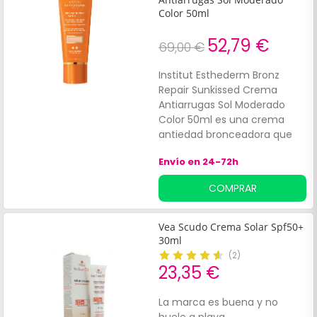
Color 50ml
Cuenta con un aroma
refrescante y su textura es
52,79 €
resistente al agua. Apta para
69,00 €
todo tipo de piel.
Institut Esthederm Bronz
Repair Sunkissed Crema
Antiarrugas Sol Moderado
Color 50ml es una crema
antiedad bronceadora que
ayuda a estimular el
Envío en 24-72h
bronceado natural al tiempo
que minimiza los signos
COMPRAR
visibles del envejecimiento.
Su fórmula natural y
estudiada contribuyen en la
Vea Scudo Crema Solar Spf50+
estimulación y regeneración
30ml
celular, optimizando un
(
2
)
bronceado natural y seguro,
23,35 €
a la vez que protege del daño
oxidativo de los rayos solares
La marca es buena y no
en la piel.