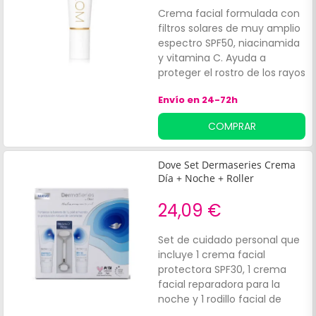
Crema facial formulada con
filtros solares de muy amplio
espectro SPF50, niacinamida
y vitamina C. Ayuda a
proteger el rostro de los rayos
solares y contribuye a
Envío en 24-72h
unificar el tono de la piel,
gracias a sus propiedades
COMPRAR
despigmentantes. Sus
ingredientes favorecen la
prevención de los signos de
Dove Set Dermaseries Crema
fotoenvejecimiento. Esta
Día + Noche + Roller
crema está indicada para
todo tipo de piel.
24,09 €
Set de cuidado personal que
incluye 1 crema facial
protectora SPF30, 1 crema
facial reparadora para la
noche y 1 rodillo facial de
jade. Las cremas ayudan a