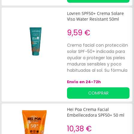
las células, manteniendo la
piel suave e hidratada.
Lovren SPF50+ Crema Solare
Viso Water Resistant 50ml
9,59 €
Crema facial con protección
solar SPF-50+ indicada para
ayudar a proteger las pieles
maduras sensibles y poco
habituadas al sol. Su fórmula
cuenta con:Sistema de
Envío en 24-72h
filtros: UVA/UVBActivos
antioxidantes que
COMPRAR
contribuyen a proteger
contra la irritación solar.
Complejo rico en ácidos
Hei Poa Crema Facial
grasos, L-carnosina y
Embellecedora SPF50+ 50 ml
vitamina E para combatir el
envejecimiento prematuro y
10,38 €
la formación de manchas