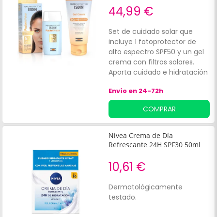
44,99 €
Set de cuidado solar que
incluye 1 fotoprotector de
alto espectro SPF50 y un gel
crema con filtros solares.
Aporta cuidado e hidratación
a la piel y ayuda a prevenir
Envío en 24-72h
los efectos nocivos de los
rayos UVA y UVB. Su textura
COMPRAR
ligera tiene efecto
refrescante y se absorbe con
facilidad. Apto para todo tipo
Nivea Crema de Día
de piel, incluso las sensibles.
Refrescante 24H SPF30 50ml
10,61 €
Dermatológicamente
testado.