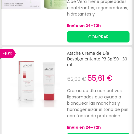
Aloe Vera:Tiene propiedades
cicatrizantes, regeneradoras,
hidratantes y
antiinflamatorias. Contiene
Envío en 24-72h
filtro solar.
COMPRAR
-10%
Atache Crema de Día
Despigmentante P3 Spf50+ 30
ml
55,61 €
62,00 €
Crema de día con activos
liposomados que ayuda a
blanquear las manchas y
homogeneizar el tono de piel
con factor de protección
muy alto. Penetra en las
Envío en 24-72h
capas más profundas de la