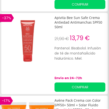
la piel. Vitamina E:
COMPRAR
proporciona acción
antioxidante. Filtros solares:
ayudan a proteger la piel de
-37%
Apivita Bee Sun Safe Crema
los daños solares. Además, es
Antiedad Antimanchas SPF50
apto para todo tipo de pieles.
50ml
13,79 €
21,90 €
Pantenol. Bisabolol. Infusión
de té de montañaÁcido
hialurónico. Miel.
Envío en 24-72h
COMPRAR
-17%
Avène Pack Crema con Color
SPF50+ 50ml + Solar Fluido