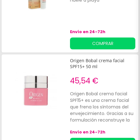
huele a playa
Envío en 24-72h
COMPRAR
Origen Bobal crema facial
SPF15+ 50 ml
45,54 €
Origen Bobal crema facial
SPF15+ es una crema facial
que frena los síntomas del
envejecimiento. Gracias a su
formulación reconstruye la
epidermis al mismo tiempo
Envío en 24-72h
que suaviza las arrugas.