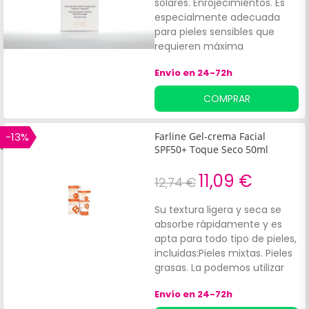
solares. Enrojecimientos. Es
especialmente adecuada
para pieles sensibles que
requieren máxima
protección.
Envío en 24-72h
COMPRAR
-13%
Farline Gel-crema Facial
SPF50+ Toque Seco 50ml
11,09 €
12,74 €
Su textura ligera y seca se
absorbe rápidamente y es
apta para todo tipo de pieles,
incluidas:Pieles mixtas. Pieles
grasas. La podemos utilizar
como crema antiarrugas y
Envío en 24-72h
como protección solar.