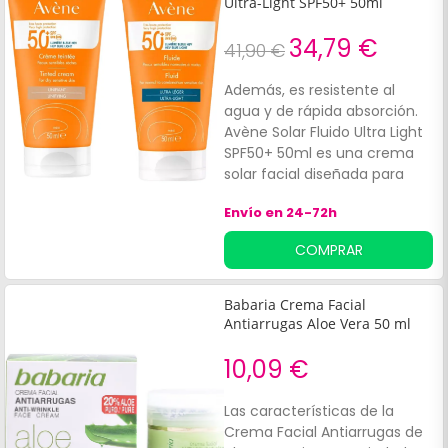
Ultra-Light SPF50+ 50ml
34,79 €
41,90 €
Además, es resistente al
agua y de rápida absorción.
Avène Solar Fluido Ultra Light
SPF50+ 50ml es una crema
solar facial diseñada para
proteger las pieles
Envío en 24-72h
hipersensibles al sol y
propensas a quemaduras
COMPRAR
solares.
Babaria Crema Facial
Antiarrugas Aloe Vera 50 ml
10,09 €
Las características de la
Crema Facial Antiarrugas de