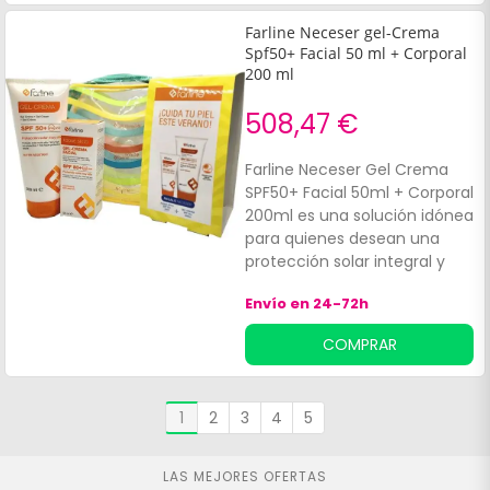
Farline Neceser gel-Crema
Spf50+ Facial 50 ml + Corporal
200 ml
508,47 €
Farline Neceser Gel Crema
SPF50+ Facial 50ml + Corporal
200ml es una solución idónea
para quienes desean una
protección solar integral y
efectiva tanto para el rostro
Envío en 24-72h
como para el cuerpo. Este
conjunto ofrece una alta
COMPRAR
protección SPF50+, esencial
para resguardar la piel de los
efectos nocivos del sol y
1
2
3
4
5
prevenir el envejecimiento
prematuro y los daños
solares.
LAS MEJORES OFERTAS