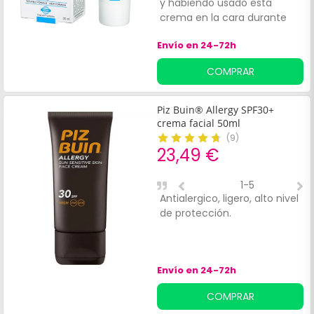
y habiendo usado esta
crema en la cara durante
todo el verano no me han
Envío en 24-72h
salido manchas oscuras, así
que la he vuelto a comprar
COMPRAR
para este verano.
Piz Buin® Allergy SPF30+
crema facial 50ml
(
9
)
23,49 €
1-5
Antialergico, ligero, alto nivel
L
de protección.
Envío en 24-72h
COMPRAR