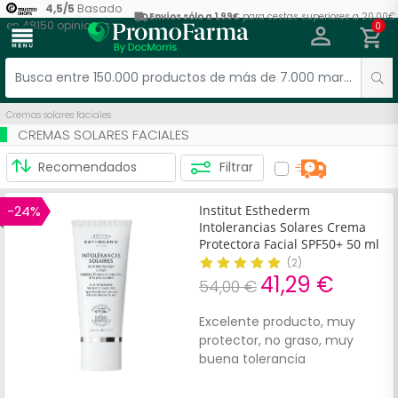
4,5
/
5
Basado
Envíos sólo a 1,99€
para cestas superiores a 20,00€
en
48150
opiniones
0
menu
Cremas solares faciales
CREMAS SOLARES FACIALES
Filtrar
-24%
Institut Esthederm
Intolerancias Solares Crema
Protectora Facial SPF50+ 50 ml
(
2
)
41,29 €
54,00 €
Excelente producto, muy
protector, no graso, muy
buena tolerancia