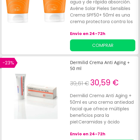
nacidos.
agua y de rápida absorción.
Avène Solar Pieles Sensibles
Crema SPF50+ 50ml es una
crema protectora contra los
rayos solares UVB UVA.
Envío en 24-72h
COMPRAR
-23%
Dermilid Crema Anti Aging +
50 ml
30,59 €
39,61 €
Dermilid Crema Anti Aging +
50ml es una crema antiedad
facial que ofrece múltiples
beneficios para la
piel:Ceramidas y ácido
hialurónico: favorecen la
Envío en 24-72h
reparación e hidratación de