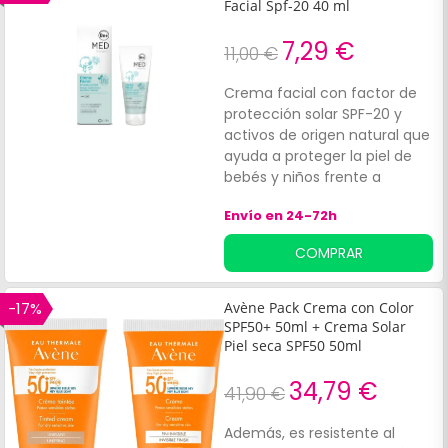
Facial Spf-20 40 ml
7,29 €
11,00 €
Crema facial con factor de
protección solar SPF-20 y
activos de origen natural que
ayuda a proteger la piel de
bebés y niños frente a
agresiones externas. Su
Envío en 24-72h
fórmula contiene:Vitamina E:
favorece una acción
COMPRAR
antioxidanteÁloe vera:
contribuye a hidratar, reparar
y suavizar la piel. Hydraflux:
-17%
Avène Pack Crema con Color
facilita la retención de agua,
SPF50+ 50ml + Crema Solar
evitando así la
Piel seca SPF50 50ml
deshidratación de la piel. Está
34,79 €
formulada para su uso en
41,90 €
pieles atópicas y es
adecuada para recién
Además, es resistente al