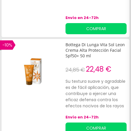
Envío en 24-72h
COMPRAR
-10%
Bottega Di Lunga Vita Sol Leon
Crema Alta Protección Facial
Spf50+ 50 ml
22,48 €
24,85 €
Su textura suave y agradable
es de fácil aplicación, que
contribuye a ejercer una
eficaz defensa contra los
efectos nocivos de los rayos
UVA UVB. Ayuda a prevenir los
Envío en 24-72h
enrojecimientos, manchas
solares, eritemas, piel seca,
COMPRAR
arrugas y envejecimiento de