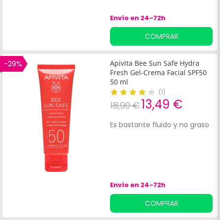
Envío en 24-72h
COMPRAR
-29%
Apivita Bee Sun Safe Hydra
Fresh Gel-Crema Facial SPF50
50 ml
(
1
)
13,49 €
18,90 €
Es bastante fluido y no graso
Envío en 24-72h
COMPRAR