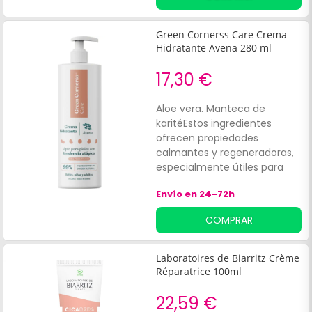
Proporciona hidratación.
Green Cornerss Care Crema
Hidratante Avena 280 ml
17,30 €
Aloe vera. Manteca de
karitéEstos ingredientes
ofrecen propiedades
calmantes y regeneradoras,
especialmente útiles para
pieles con tendencia a la
Envío en 24-72h
dermatitis atópica.
COMPRAR
Laboratoires de Biarritz Crème
Réparatrice 100ml
22,59 €