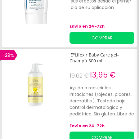
sus efectos desde el primer
r
dia de su aplicación
Envío en 24-72h
COMPRAR
-29%
'E''Lifexir Baby Care gel-
Champú 500 ml'
13,95 €
19,62 €
Ayuda a reducir las
irritaciones (rojeces, picores,
dermatitis.). Testado bajo
control dermatológico y
pediátrico. Sin gluten. Libre de
parabenos, siliconas, SLS,
Envío en 24-72h
mineral oils y PEG''s.' Limpieza
suave para piel y cabello.
COMPRAR