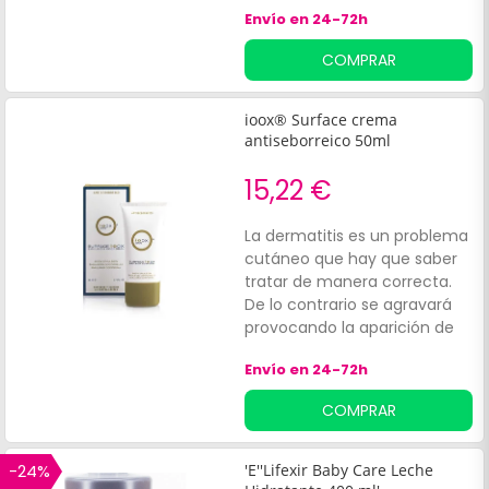
contra los agentes externos!
Envío en 24-72h
COMPRAR
ioox® Surface crema
antiseborreico 50ml
15,22 €
La dermatitis es un problema
cutáneo que hay que saber
tratar de manera correcta.
De lo contrario se agravará
provocando la aparición de
escamas en la piel, dejando
Envío en 24-72h
consigo dolores y molestias,
además de una
COMPRAR
desagradable
apariencia.ioox® Surface
crema antiseborreico es un
-24%
'E''Lifexir Baby Care Leche
tratamiento dermatológico