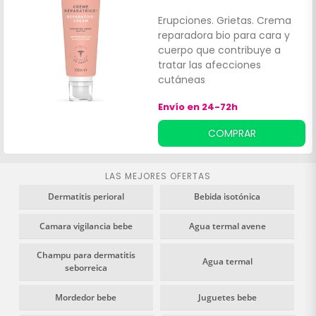
Erupciones. Grietas. Crema
reparadora bio para cara y
cuerpo que contribuye a
tratar las afecciones
cutáneas
comunes:Rozaduras. Rojeces.
Envío en 24-72h
Quemaduras superficiales.
Después de la depilación.
COMPRAR
LAS MEJORES OFERTAS
Dermatitis perioral
Bebida isotónica
Camara vigilancia bebe
Agua termal avene
Champu para dermatitis
Agua termal
seborreica
Mordedor bebe
Juguetes bebe