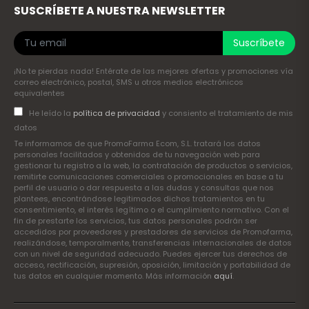
SUSCRÍBETE A NUESTRA NEWSLETTER
Suscríbete
¡No te pierdas nada! Entérate de las mejores ofertas y promociones vía
correo electrónico, postal, SMS u otros medios electrónicos
equivalentes
He leído la
política de privacidad
y consiento el tratamiento de mis
datos
Te informamos de que PromoFarma Ecom, S.L. tratará los datos
personales facilitados y obtenidos de tu navegación web para
gestionar tu registro a la web, la contratación de productos o servicios,
remitirte comunicaciones comerciales o promocionales en base a tu
perfil de usuario o dar respuesta a las dudas y consultas que nos
plantees, encontrándose legitimados dichos tratamientos en tu
consentimiento, el interés legítimo o el cumplimiento normativo. Con el
fin de prestarte los servicios, tus datos personales podrán ser
accedidos por proveedores y prestadores de servicios de Promofarma,
realizándose, temporalmente, transferencias internacionales de datos
con un nivel de seguridad adecuado. Puedes ejercer tus derechos de
acceso, rectificación, supresión, oposición, limitación y portabilidad de
tus datos en cualquier momento. Más información
aquí
.