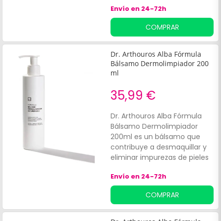
de AHA y 5% de Urea.
Envío en 24-72h
COMPRAR
Dr. Arthouros Alba Fórmula
Bálsamo Dermolimpiador 200
ml
35,99 €
Dr. Arthouros Alba Fórmula
Bálsamo Dermolimpiador
200ml es un bálsamo que
contribuye a desmaquillar y
eliminar impurezas de pieles
sensibles e intolerantes.
Envío en 24-72h
Asimismo, ofrece una acción
regeneradora y prebiótica.
COMPRAR
Tiene un agradable aroma a
eucalipto.