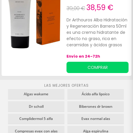
Indicada exclusivamente
38,59 €
para la zona de los ojos en
39,00 €
todo tipo de piel.
Dr Arthouros Alba Hidratación
y Regeneración Barrera 50ml
es una crema hidratante de
efecto no graso, rica en
ceramidas y ácidos grasos
que actúa ayudando a
Envío en 24-72h
restaurar la función barrera
de la piel. La fórmula de este
COMPRAR
tratamiento fundente, que
contiene ácido hialurónico,
niacinamida, extracto de
LAS MEJORES OFERTAS
arroz, extracto de alga
Algas wakame
Ácido alfa lipoico
coralina, arabinogalactanos y
polisacáridos, facilita una
Dr scholl
Biberones dr brown
acción regeneradora,
reparadora y altamente
Complidermol 5 alfa
Evax normal alas
hidratante. Especialmente
recomendada después de
Compresas evax con alas
Alga espirulina
tratamientos estéticos