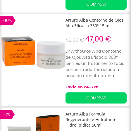
COMPRAR
-10%
Arturo Alba Contorno de Ojos
Alta Eficacia 360º 15 ml
47,00 €
52,00 €
Dr Arthouros Alba Contorno
de Ojos Alta Eficacia 360º
15ml es un tratamiento facial
concentrado formulado a
base de retinol, cafeína,
manteca de karité y vitamina
Envío en 24-72h
K Ox. Ayuda a aliviar,
reafirmar y mejorar la
COMPRAR
aparencia del contorno de
los ojos. Sus ingredientes
tienen propiedades
-1%
Arturo Alba Formula
antiinflamatorias,
Regenerante e Hidratante
antioxidantes e hidratantes.
Hidrolipidica 50ml