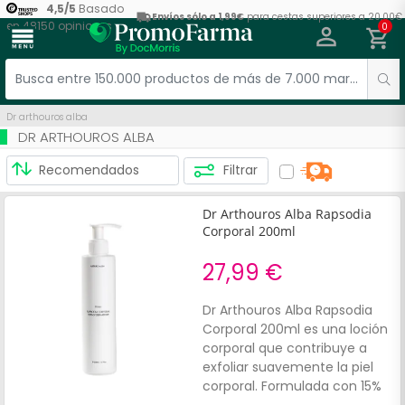
4,5
/
5
Basado
Envíos sólo a 1,99€
para cestas superiores a 20,00€
en
48150
opiniones
0
menu
Dr arthouros alba
DR ARTHOUROS ALBA
Filtrar
Dr Arthouros Alba Rapsodia
Corporal 200ml
27,99 €
Dr Arthouros Alba Rapsodia
Corporal 200ml es una loción
corporal que contribuye a
exfoliar suavemente la piel
corporal. Formulada con 15%