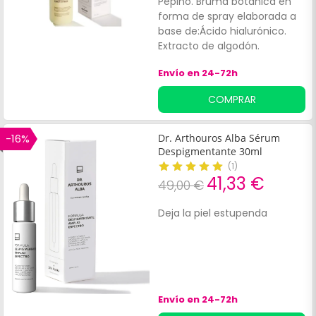
Pepino. Bruma botánica en
forma de spray elaborada a
base de:Ácido hialurónico.
Extracto de algodón.
Envío en 24-72h
COMPRAR
-16%
Dr. Arthouros Alba Sérum
Despigmentante 30ml
(
1
)
41,33 €
49,00 €
Deja la piel estupenda
Envío en 24-72h