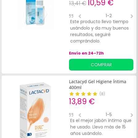
10,59 €
13,41 €
1-2
Este producto llevo tiempo
A
usándolo y da muy buenos
m
resultados, seguiré
comprándolo.
Envío en 24-72h
COMPRAR
Lactacyd Gel Higiene Íntima
400ml
(
8
)
13,89 €
1-5
Es el mejor jabón íntimo que
L
he usado. Llevo más de 15
f
años usándolo.
m