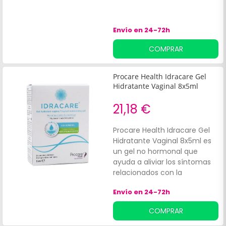
Envío en 24-72h
COMPRAR
Procare Health Idracare Gel
Hidratante Vaginal 8x5ml
21,18 €
Procare Health Idracare Gel
Hidratante Vaginal 8x5ml es
un gel no hormonal que
ayuda a aliviar los síntomas
relacionados con la
sequedad vaginal. Contribuye
Envío en 24-72h
a facilitar las relaciones
sexuales al hidratar y aportar
COMPRAR
elasticidad a la mucosa
vaginal, gracias a su fórmula