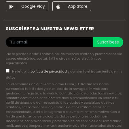
Google Play
App Store
SUSCRÍBETE A NUESTRA NEWSLETTER
Suscríbete
¡No te pierdas nada! Entérate de las mejores ofertas y promociones vía
correo electrónico, postal, SMS u otros medios electrónicos
equivalentes
He leído la
política de privacidad
y consiento el tratamiento de mis
datos
Te informamos de que PromoFarma Ecom, S.L. tratará los datos
personales facilitados y obtenidos de tu navegación web para
gestionar tu registro a la web, la contratación de productos o servicios,
remitirte comunicaciones comerciales o promocionales en base a tu
perfil de usuario o dar respuesta a las dudas y consultas que nos
plantees, encontrándose legitimados dichos tratamientos en tu
consentimiento, el interés legítimo o el cumplimiento normativo. Con el
fin de prestarte los servicios, tus datos personales podrán ser
accedidos por proveedores y prestadores de servicios de Promofarma,
realizándose, temporalmente, transferencias internacionales de datos