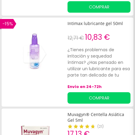
problemas postoperatorios y
COMPRAR
dispaneuria (coito doloroso
para uno de los miembros de
la pareja).
-15%
Intimax lubricante gel 50ml
10,83 €
12,71 €
¿Tienes problemas de
irritación y sequedad
íntimas? ¿Has pensado en
utilizar un lubricante para esa
parte tan delicada de tu
cuerpo?
Envío en 24-72h
COMPRAR
Muvagyn® Centella Asiática
Gel 5ml
(
21
)
17,13 €