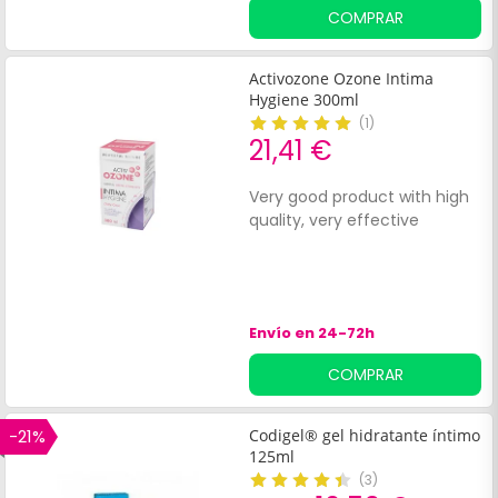
COMPRAR
Activozone Ozone Intima
Hygiene 300ml
(
1
)
21,41 €
Very good product with high
quality, very effective
Envío en 24-72h
COMPRAR
-21%
Codigel® gel hidratante íntimo
125ml
(
3
)