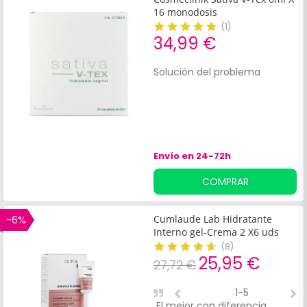
16 monodosis
(
1
)
34,99 €
Solución del problema
Envío en 24-72h
COMPRAR
-6%
Cumlaude Lab Hidratante
Interno gel-Crema 2 X6 uds
(
8
)
25,95 €
27,72 €
1-5
El mejor con diferencia
E