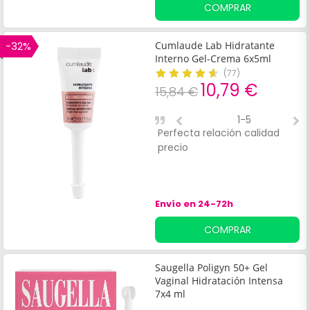
COMPRAR
-32%
Cumlaude Lab Hidratante
Interno Gel-Crema 6x5ml
(
77
)
10,79 €
15,84 €
1-5
Perfecta relación calidad
E
precio
l
h
p
Envío en 24-72h
COMPRAR
Saugella Poligyn 50+ Gel
Vaginal Hidratación Intensa
7x4 ml