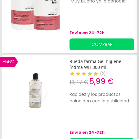
Muy bueno ya lo conocía
E
p
s
Envío en 24-72h
COMPRAR
-56%
Rueda farma Gel higiene
íntima WH 300 ml
(
2
)
5,99 €
13,47 €
Rapidez y los productos
coinciden con la publicidad
Envío en 24-72h