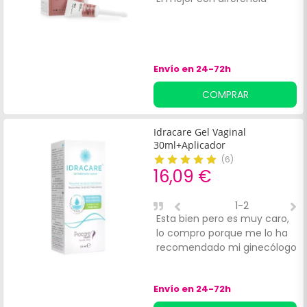
v
Envío en 24-72h
COMPRAR
Idracare Gel Vaginal
30ml+Aplicador
(
6
)
16,09 €
1-2
Esta bien pero es muy caro,
U
lo compro porque me lo ha
m
recomendado mi ginecólogo
Envío en 24-72h