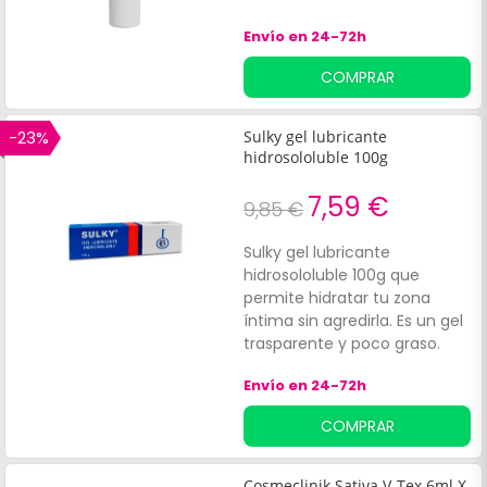
Envío en 24-72h
COMPRAR
-23%
Sulky gel lubricante
hidrosololuble 100g
7,59 €
9,85 €
Sulky gel lubricante
hidrosololuble 100g que
permite hidratar tu zona
íntima sin agredirla. Es un gel
trasparente y poco graso.
Envío en 24-72h
COMPRAR
Cosmeclinik Sativa V-Tex 6ml X