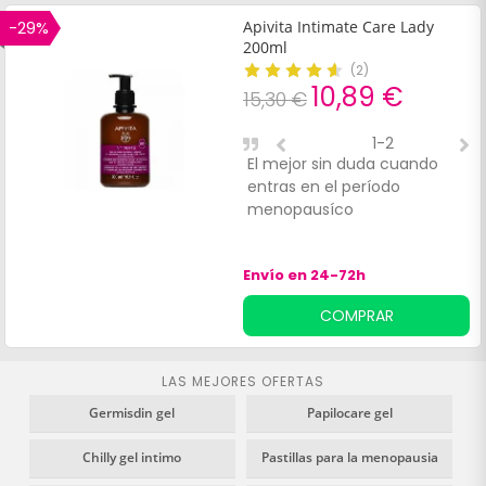
con Ácido hialurónico (2%) y
-29%
Apivita Intimate Care Lady
Kaempferol, y favorece el
200ml
reequilibrio de la microbiota.
(
2
)
También contiene Aloe Vera,
10,89 €
15,30 €
de acción antiséptica y
epitelizante. Está indicado en
1-2
casos de cambios
El mejor sin duda cuando
L
hormonales, para compensar
entras en el período
m
el uso de anticonceptivos y
menopausíco
f
para la menopausia.
Envío en 24-72h
COMPRAR
LAS MEJORES OFERTAS
Germisdin gel
Papilocare gel
Chilly gel intimo
Pastillas para la menopausia