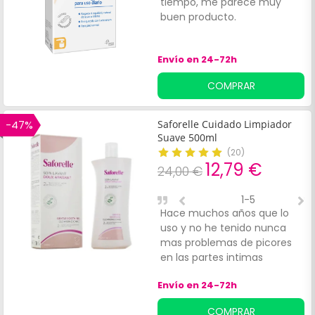
tiempo, me parece muy
p
buen producto.
Envío en 24-72h
COMPRAR
-47%
Saforelle Cuidado Limpiador
Suave 500ml
(
20
)
12,79 €
24,00 €
1-5
Hace muchos años que lo
O
uso y no he tenido nunca
M
mas problemas de picores
en las partes intimas
Envío en 24-72h
COMPRAR