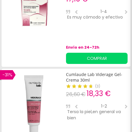
1-4
Es muy cómodo y efectivo
N
t
Envío en 24-72h
COMPRAR
-31%
Cumlaude Lab Viderage Gel-
Crema 30ml
(
3
)
18,33 €
26,60 €
1-2
Tersa la piel,en general va
F
bien
o