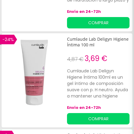
de hidratación a largo plazo y
protege la mucosa de las
Envío en 24-72h
agresiones externas. Su
textura gel crema forma una
COMPRAR
película protectora e
hidratante sobre la superficie
de la piel.
-24%
Cumlaude Lab Deligyn Higiene
Íntima 100 ml
3,69 €
4,87 €
Cumlaude Lab Deligyn
Higiene Íntima 100ml es un
gel íntimo de composición
suave con p. H neutro. Ayuda
a mantener una higiene
adecuada en la zona vulvar y
Envío en 24-72h
previene el enrojecimiento
de las mucosas íntimas. No
COMPRAR
contiene jabón, sulfatos ni
parabenos.