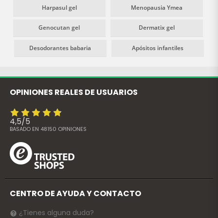
Harpasul gel
Menopausia Ymea
Genocutan gel
Dermatix gel
Desodorantes babaria
Apósitos infantiles
OPINIONES REALES DE USUARIOS
4,5
/
5
BASADO EN
48150
OPINIONES
CENTRO DE AYUDA Y CONTACTO
¿Tienes alguna duda?