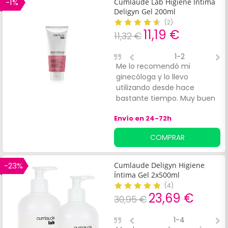
-1%
Cumlaude Lab Higiene Intima
Deligyn Gel 200ml
(
2
)
11,19 €
11,32 €
1-2
Me lo recomendó mi
M
ginecóloga y lo llevo
m
utilizando desde hace
d
bastante tiempo. Muy buen
c
producto
d
Envío en 24-72h
COMPRAR
-23%
Cumlaude Deligyn Higiene
Íntima Gel 2x500ml
(
4
)
23,69 €
30,95 €
1-4