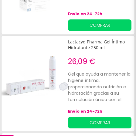
Envío en 24-72h
COMPRAR
Lactacyd Pharma Gel Íntimo
Hidratante 250 ml
26,09 €
Gel que ayuda a mantener la
higiene íntima,
proporcionando nutrición e
hidratación gracias a su
formulación única con el
complejo hidratante L2G. Su
Envío en 24-72h
fórmula contiene ácido L-
láctico natural y con un p. H
COMPRAR
de 3,5 que contribuye a
restaurar y proteger el