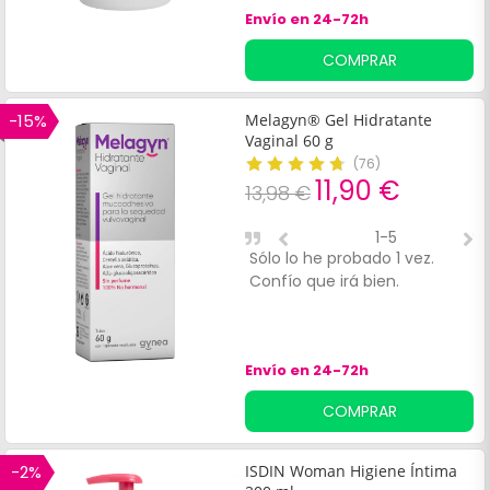
Envío en 24-72h
I
COMPRAR
-15%
Melagyn® Gel Hidratante
Vaginal 60 g
(
76
)
11,90 €
13,98 €
1-5
Sólo lo he probado 1 vez.
A
Confío que irá bien.
v
Envío en 24-72h
COMPRAR
-2%
ISDIN Woman Higiene Íntima