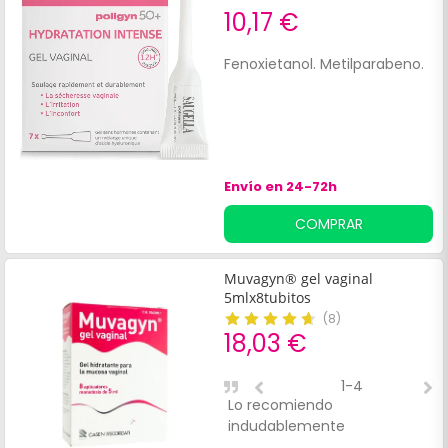
10,17 €
Fenoxietanol. Metilparabeno.
Envío en 24-72h
COMPRAR
Muvagyn® gel vaginal
5mlx8tubitos
(
8
)
18,03 €
1-4
Lo recomiendo
M
indudablemente
r