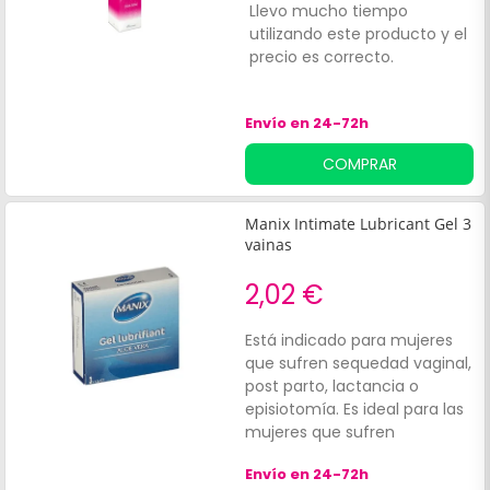
Llevo mucho tiempo
R
utilizando este producto y el
precio es correcto.
Envío en 24-72h
COMPRAR
Manix Intimate Lubricant Gel 3
vainas
2,02 €
Está indicado para mujeres
que sufren sequedad vaginal,
post parto, lactancia o
episiotomía. Es ideal para las
mujeres que sufren
cansancio pasajero, vaginitis,
Envío en 24-72h
problemas de menopausia,