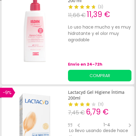
200 ml
(
3
)
11,39 €
11,66 €
Lo uso hace mucho y es muy
hidratante y el olor muy
agradable
Envío en 24-72h
COMPRAR
-9%
Lactacyd Gel Higiene Íntima
200ml
(
11
)
6,79 €
7,45 €
1-4
Lo llevo usando desde hace
B