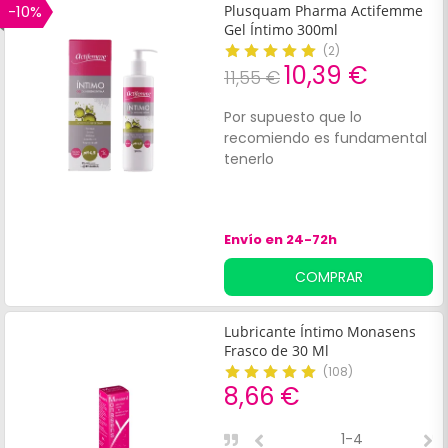
equilibrio natural de la zona
-10%
Plusquam Pharma Actifemme
íntima. Está indicado en
Gel Íntimo 300ml
casos de menopausia y para
(
2
)
mujeres preocupadas por
10,39 €
11,55 €
problemas de sequedad
íntima.
Por supuesto que lo
recomiendo es fundamental
tenerlo
Envío en 24-72h
COMPRAR
Lubricante Íntimo Monasens
Frasco de 30 Ml
(
108
)
8,66 €
1-4