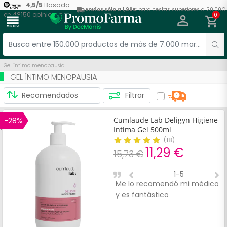
4,5
/
5
Basado
Envíos sólo a 1,99€
para cestas superiores a 20,00€
en
48150
opiniones
0
menu
Gel íntimo menopausia
GEL ÍNTIMO MENOPAUSIA
Filtrar
-28%
Cumlaude Lab Deligyn Higiene
Intima Gel 500ml
(
18
)
11,29 €
15,73 €
1-5
Me lo recomendó mi médico
M
y es fantástico
f
p
e
p