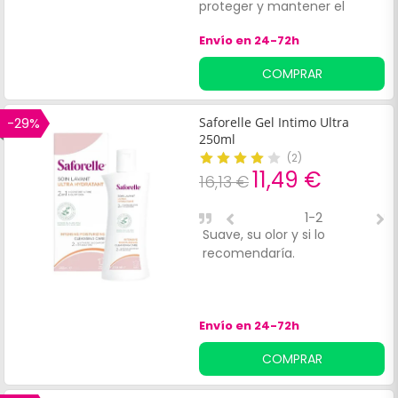
proteger y mantener el
equilibrio de la zona
Envío en 24-72h
vulvovaginal. Su fórmula
suave es ideal para mujeres
COMPRAR
que buscan un cuidado
delicado y eficaz,
especialmente en
-29%
Saforelle Gel Intimo Ultra
situaciones de mayor
250ml
vulnerabilidad, como:Ciclo
(
2
)
menstrual.
11,49 €
16,13 €
1-2
Suave, su olor y si lo
E
recomendaría.
Envío en 24-72h
COMPRAR