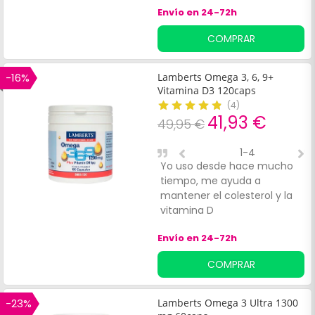
Envío en 24-72h
COMPRAR
-16%
Lamberts Omega 3, 6, 9+
Vitamina D3 120caps
(
4
)
41,93 €
49,95 €
1-4
Yo uso desde hace mucho
E
tiempo, me ayuda a
v
mantener el colesterol y la
n
vitamina D
a
t
Envío en 24-72h
c
o
COMPRAR
y
-23%
Lamberts Omega 3 Ultra 1300