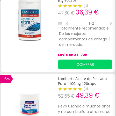
mg 60caps
(
3
)
36,39 €
47,30 €
1-2
Totalmente recomendable.
D
De los mejores
c
complementos de omega 3
del mercado.
Envío en 24-72h
COMPRAR
-6%
Lamberts Aceite de Pescado
Puro 1100mg 120caps
(
3
)
49,39 €
52,55 €
Llevo usándolo muchos años
y no cambiaría a otra marca