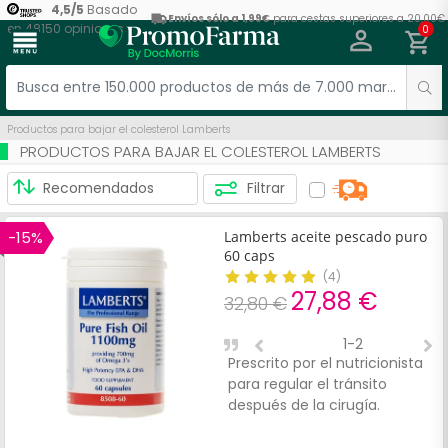
4,5
/
5
Basado
Envíos sólo a 1,99€
para cestas superiores a 20,00€
en
48150
opiniones
0
menu
Productos para bajar el colesterol Lamberts
PRODUCTOS PARA BAJAR EL COLESTEROL LAMBERTS
Filtrar
-15%
Lamberts aceite pescado puro
60 caps
(
4
)
27,88 €
32,80 €
1-2
Prescrito por el nutricionista
S
para regular el tránsito
q
después de la cirugía.
D
D