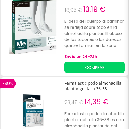
13,19 €
18,95 €
El peso del cuerpo al caminar
se refleja sobre todo en la
almohadilla plantar. El abuso
de los tacones o las durezas
que se forman en la zona
pueden causar dolores, pero
Envío en 24-72h
por suerte hay
complementos que ayudan
COMPRAR
a mitigarlos. Esta almohadilla
plantar talla única de
Farmalastic contribuye a que
-39%
Farmalastic podo almohadilla
el pie pise sobre una
plantar gel talla 36-38
superficie amortiguada que
ayuda a distribuir el peso del
14,39 €
23,45 €
cuerpo y a que el impacto
sobre los huesos sea mucho
Farmalastic podo almohadilla
menor. La almohadilla plantar
plantar gel talla 36-38 es una
talla única es elástica y se
almohadilla plantar de gel