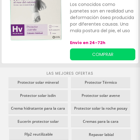
descansada sobre la base
Los conocidos como
acolchada, ayudando a que
juanetes son en realidad una
el pie esté mucho menos
deformación ósea producida
dolorido y con una postura
por diferentes causas. Una
más natural. La almohadilla
mala postura del pie, el uso
plantar y de juanetes de
de calzado inadecuado o
Farmalastic viene en un pack
Envío en 24-72h
factores genéticos pueden
de dos unidades.
determinar la aparición de
COMPRAR
este problema, que además
de antiestético es muy
doloroso.
LAS MEJORES OFERTAS
Protector solar mineral
Protector Térmico
Protector solar isdin
Protector solar avene
Crema hidratante para la cara
Protector solar la roche posay
Eucerin protector solar
Cremas para la cara
Ffp2 reutilizable
Repavar labial