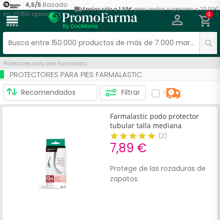
4,5
/
5
Basado
Envíos sólo a 1,99€
para cestas superiores a 20,00€
en
48150
opiniones
0
menu
Protectores para pies Farmalastic
PROTECTORES PARA PIES FARMALASTIC
Filtrar
Farmalastic podo protector
tubular talla mediana
(
2
)
7,89 €
Protege de las rozaduras de
zapatos.