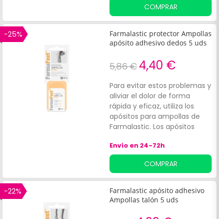
perfectos para aliviar el dolor
COMPRAR
provocado por ampollas en
los pies y proteger la zona
para que no se irrite ni
-25%
Farmalastic protector Ampollas
produzca gérmenes.
apósito adhesivo dedos 5 uds
4,40 €
5,86 €
Para evitar estos problemas y
aliviar el dolor de forma
rápida y eficaz, utiliza los
apósitos para ampollas de
Farmalastic. Los apósitos
adhesivos protectores para
Envío en 24-72h
ampollas de Farmalastic son
perfectos para aliviar el dolor
COMPRAR
provocado por ampollas en
los pies y proteger la zona
para que no se irrite ni
-22%
Farmalastic apósito adhesivo
produzca gérmenes.
Ampollas talón 5 uds