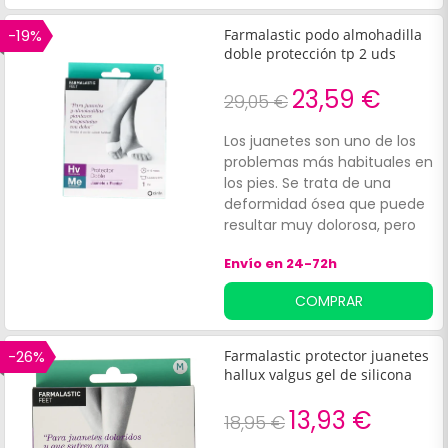
almohadilla plantar de gel
talla 42-45 de Farmalastic
-19%
Farmalastic podo almohadilla
ayuda a que el pie pise sobre
doble protección tp 2 uds
una superficie de gel que
ayuda a distribuir el peso del
23,59 €
29,05 €
cuerpo y a que el impacto
sobre los huesos sea mucho
Los juanetes son uno de los
menor. La almohadilla plantar
problemas más habituales en
de gel talla 42-45 es elástica
los pies. Se trata de una
y se adapta con facilidad al
deformidad ósea que puede
pie.¡Cuida tus pies!
resultar muy dolorosa, pero
por suerte existen diferentes
Envío en 24-72h
accesorios de ortopedia que
ayudan a mitigar los
COMPRAR
síntomas. Esta almohadilla
plantar y de juanetes talla P
de Farmalastic ayuda no sólo
-26%
Farmalastic protector juanetes
a que el pie tenga una mejor
hallux valgus gel de silicona
posición, sino que también
contribuye a que la
13,93 €
18,95 €
almohadilla plantar esté más