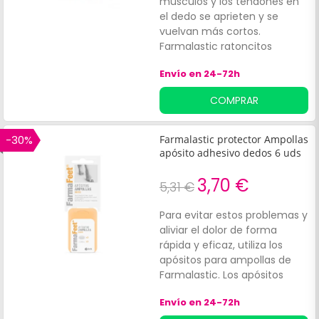
músculos y los tendones en
el dedo se aprieten y se
vuelvan más cortos.
Farmalastic ratoncitos
subdigitales talla grande
Envío en 24-72h
(caballero) están elaborados
con gel de silicona.
COMPRAR
-30%
Farmalastic protector Ampollas
apósito adhesivo dedos 6 uds
3,70 €
5,31 €
Para evitar estos problemas y
aliviar el dolor de forma
rápida y eficaz, utiliza los
apósitos para ampollas de
Farmalastic. Los apósitos
adhesivos protectores para
Envío en 24-72h
ampollas de Farmalastic son