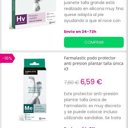
juanete talla grande está
realizado en silicona muy fina
quese adapta al pie
ayudando a que el roce con
la zona del juanete sea
Envío en 24-72h
menor, contribuyendo a
aliviar una de las principales
COMPRAR
causas de las molestias. El
protector juanete talla
grande se debe de utilizar
-16%
Farmalastic podo protector
preferiblemente con medias
anti presion plantar talla única
o con calcetines. Producto
x3
disponible en diferentes
6,59 €
tallas. La T-grande
7,80 €
corresponde
aproximadamente a un
Este protector anti-presión
número de pie 42-45.
plantar talla única de
Farmalastic es muy discreto
y se puede colocar incluso
utilizando sandalias. Se trata
de unas almohadillas que,