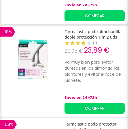
Envío en 24-72h
COMPRAR
-18%
Farmalastic podo almohadilla
doble protección T m 2 uds
(
1
)
23,89 €
29,05 €
Va muy bien para evitar
durezas en las almohadillas
plantares y evitar el roce de
juanete.
Envío en 24-72h
COMPRAR
-58%
Farmalastic podo protector