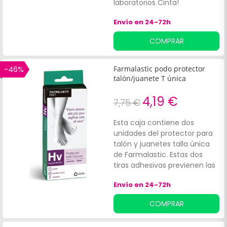
laboratorios Cinfa!
Envío en 24-72h
COMPRAR
-46%
Farmalastic podo protector
talón/juanete T única
4,19 €
7,75 €
Esta caja contiene dos
unidades del protector para
talón y juanetes talla única
de Farmalastic. Estas dos
tiras adhesivas previenen las
molestas y dolorosas
Envío en 24-72h
rozaduras en estas delicadas
zonas del pie.
COMPRAR