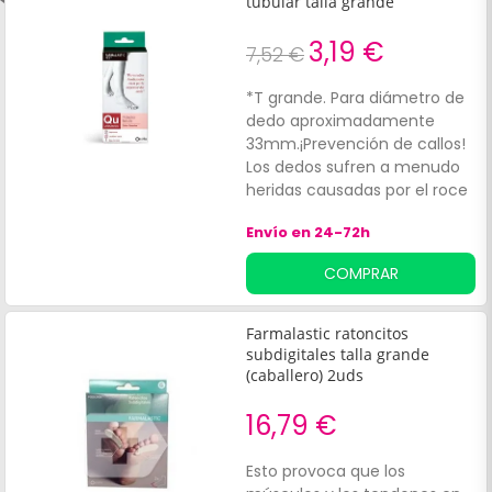
tubular talla grande
3,19 €
7,52 €
*T grande. Para diámetro de
dedo aproximadamente
33mm.¡Prevención de callos!
Los dedos sufren a menudo
heridas causadas por el roce
de los zapatos. Si esta
Envío en 24-72h
fricción se produce siempre
sobre una misma zona
COMPRAR
pueden aparecer los
dolorosos callos.
Farmalastic ratoncitos
subdigitales talla grande
(caballero) 2uds
16,79 €
Esto provoca que los