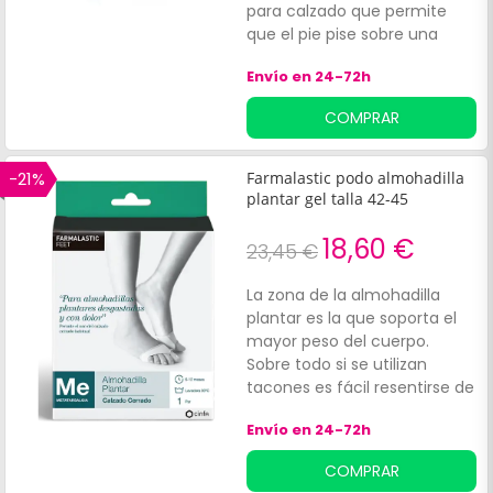
adapta con facilidad al pie.
para calzado que permite
que el pie pise sobre una
superficie de gel, lo cual
Envío en 24-72h
ayuda a distribuir el peso del
cuerpo y a que el impacto
COMPRAR
sobre los huesos sea mucho
menor. Asimismo, esta
almohadilla plantar es
-21%
Farmalastic podo almohadilla
elástica y se adapta con
plantar gel talla 42-45
facilidad al pie. La zona de la
almohadilla plantar es la que
18,60 €
23,45 €
soporta el mayor peso del
cuerpo, por este motivo si se
La zona de la almohadilla
utiliza calzado incómodo
plantar es la que soporta el
como los zapatos de tacón
mayor peso del cuerpo.
es fácil sentir molestias.
Sobre todo si se utilizan
Afortunadamente, los
tacones es fácil resentirse de
productos ortopédicos como
esta zona, aunque por suerte
las almohadillas plantares de
Envío en 24-72h
existen accesorios de
gel ayudan a que el dolor se
ortopedia que ayudan a que
COMPRAR
reduzca.
el dolor se reduzca. Esta