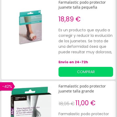
Farmalastic podo protector
juanete talla pequeña
18,89 €
Es un producto que ayuda a
corregir y reducir la evolución
de los juanetes. Se trata de
una deformidad ósea que
puede resultar muy dolorosa,
pero por suerte existen
Envío en 24-72h
diferentes accesorios de
ortopedia que ayudan a
COMPRAR
mitigar los síntomas.
-42%
Farmalastic podo protector
juanete talla grande
11,00 €
18,95 €
Farmalastic podo protector