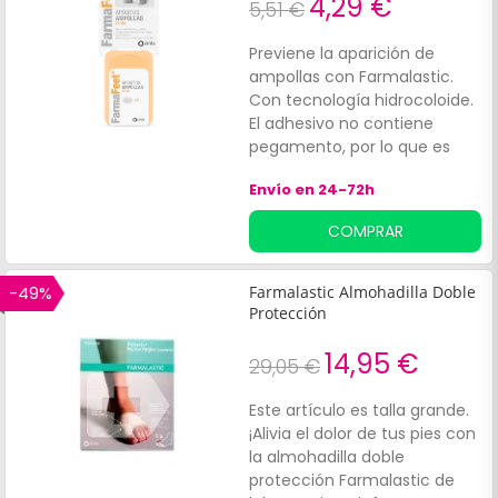
4,29 €
5,51 €
Previene la aparición de
ampollas con Farmalastic.
Con tecnología hidrocoloide.
El adhesivo no contiene
pegamento, por lo que es
perfecto para retirar el
Envío en 24-72h
apósito sin problemas sin que
se enganche con el
COMPRAR
vello.*Este envase incluye 5
unidades.
-49%
Farmalastic Almohadilla Doble
Protección
14,95 €
29,05 €
Este artículo es talla grande.
¡Alivia el dolor de tus pies con
la almohadilla doble
protección Farmalastic de