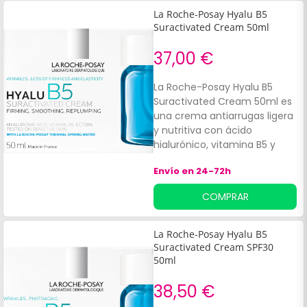
La Roche-Posay Hyalu B5
Suractivated Cream 50ml
37,00 €
La Roche-Posay Hyalu B5
Suractivated Cream 50ml es
una crema antiarrugas ligera
y nutritiva con ácido
hialurónico, vitamina B5 y
ectoína. Es suave con la piel
Envío en 24-72h
sensible y tiene un efecto
reafirmante, alisante y
COMPRAR
rellenador. Tiene una textura
ligera y no comedogénica
resulta agradable al tacto y,
La Roche-Posay Hyalu B5
gracias a sus propiedades
Suractivated Cream SPF30
nutritivas, proporciona
50ml
sensación de suavidad. La
38,50 €
crema está recomendada
para todo tipo de pieles,