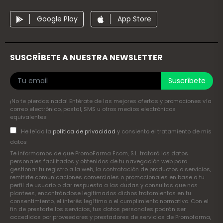
Google Play
App Store
SUSCRÍBETE A NUESTRA NEWSLETTER
Suscríbete
¡No te pierdas nada! Entérate de las mejores ofertas y promociones vía
correo electrónico, postal, SMS u otros medios electrónicos
equivalentes
He leído la
política de privacidad
y consiento el tratamiento de mis
datos
Te informamos de que PromoFarma Ecom, S.L. tratará los datos
personales facilitados y obtenidos de tu navegación web para
gestionar tu registro a la web, la contratación de productos o servicios,
remitirte comunicaciones comerciales o promocionales en base a tu
perfil de usuario o dar respuesta a las dudas y consultas que nos
plantees, encontrándose legitimados dichos tratamientos en tu
consentimiento, el interés legítimo o el cumplimiento normativo. Con el
fin de prestarte los servicios, tus datos personales podrán ser
accedidos por proveedores y prestadores de servicios de Promofarma,