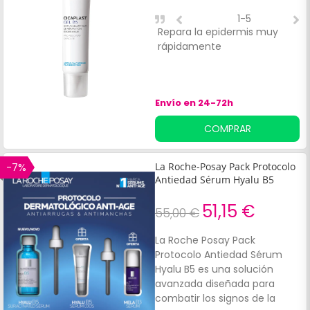
1-5
Repara la epidermis muy
E
rápidamente
a
m
s
r
Envío en 24-72h
COMPRAR
-7%
La Roche-Posay Pack Protocolo
Antiedad Sérum Hyalu B5
51,15 €
55,00 €
La Roche Posay Pack
Protocolo Antiedad Sérum
Hyalu B5 es una solución
avanzada diseñada para
combatir los signos de la