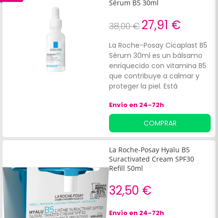
concentrado, con
Sérum B5 30ml
propiedades calmantes y
antipruriginosas, este spray
27,91 €
38,00 €
reparador repara la barrera
cutánea y alivia el picor, la
La Roche-Posay Cicaplast B5
irritación y el
Sérum 30ml es un bálsamo
recalentamiento de toda la
enriquecido con vitamina B5
familia. Testado en pieles
que contribuye a calmar y
sensibles bajo control
proteger la piel. Está
dermatológico y pediátrico.
enriquecido con
Sin perfume.
Envío en 24-72h
Madecassoside, un
ingrediente activo con
COMPRAR
propiedades reparadoras,
pantenol para calmar la piel y
agentes antibacterianos.
La Roche-Posay Hyalu B5
Asimismo, contribuye a
Suractivated Cream SPF30
calmar, hidratar y proteger la
Refill 50ml
piel seca, favoreciendo la
32,50 €
reparación de la función
protectora de la barrera
cutánea. Contiene 30ml.
Envío en 24-72h