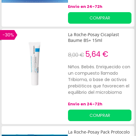
edad en la piel facial,
Envío en 24-72h
enfocándose en las arrugas y
la pérdida de volumen. Este
COMPRAR
pack es adecuado para todo
tipo de piel, incluidas las más
sensibles, ofreciendo una piel
-30%
La Roche-Posay Cicaplast
más firme, hidratada y
Baume B5+ 15ml
rejuvenecida.
5,64 €
8,00 €
Niños. Bebés. Enriquecido con
un compuesto llamado
Tribioma, a base de activos
prebióticos que favorecen el
equilibrio del microbioma
natural. Adecuado
Envío en 24-72h
para:Adultos.
COMPRAR
La Roche-Posay Pack Protocolo