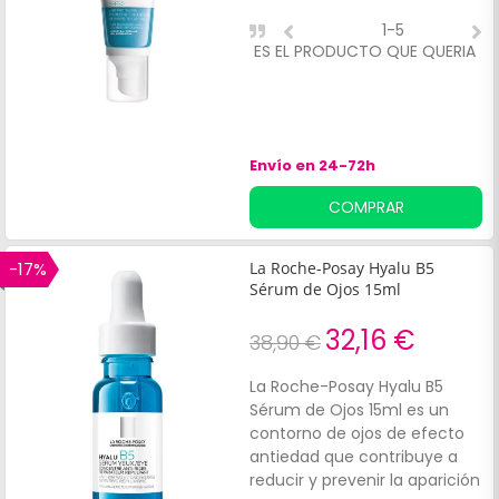
1-5
ES EL PRODUCTO QUE QUERIA
T
f
Envío en 24-72h
COMPRAR
-17%
La Roche-Posay Hyalu B5
Sérum de Ojos 15ml
32,16 €
38,90 €
La Roche-Posay Hyalu B5
Sérum de Ojos 15ml es un
contorno de ojos de efecto
antiedad que contribuye a
reducir y prevenir la aparición