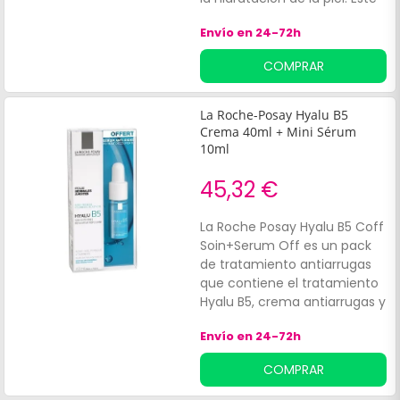
protocolo reparador incluye
Envío en 24-72h
el Cicaplast B5 Serum, que se
caracteriza por su capacidad
COMPRAR
ultrahidratante y reparadora.
La Roche-Posay Hyalu B5
Crema 40ml + Mini Sérum
10ml
45,32 €
La Roche Posay Hyalu B5 Coff
Soin+Serum Off es un pack
de tratamiento antiarrugas
que contiene el tratamiento
Hyalu B5, crema antiarrugas y
el sérum. Indicado para
Envío en 24-72h
mujeres, reafirmar, reparar y
rellenar arrugas.
COMPRAR