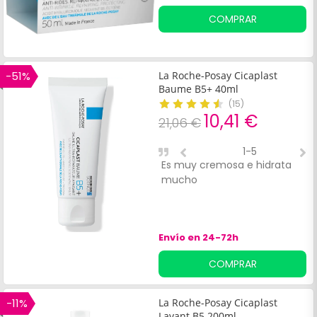
COMPRAR
-51%
La Roche-Posay Cicaplast
Baume B5+ 40ml
(
15
)
10,41 €
21,06 €
1-5
Es muy cremosa e hidrata
P
mucho
p
Envío en 24-72h
COMPRAR
-11%
La Roche-Posay Cicaplast
Lavant B5 200ml