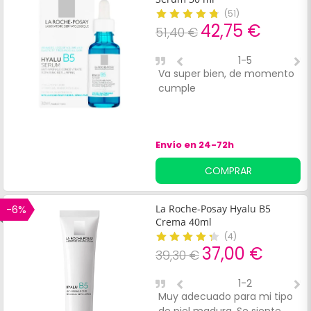
(
51
)
42,75 €
51,40 €
1-5
Va super bien, de momento
D
cumple
e
Envío en 24-72h
COMPRAR
-6%
La Roche-Posay Hyalu B5
Crema 40ml
(
4
)
37,00 €
39,30 €
1-2
Muy adecuado para mi tipo
H