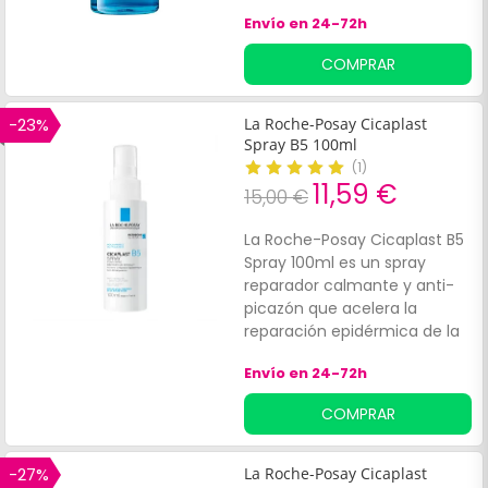
de arrugas. Está indicado
Envío en 24-72h
para todo tipo de pieles,
incluso las más sensibles.
COMPRAR
Está formulado con ácido
hialurónico, cafeína y
niacinamida, ingredientes
-23%
La Roche-Posay Cicaplast
que ayudan a rellenar las
Spray B5 100ml
arrugas y a corregir las ojeras.
(
1
)
11,59 €
15,00 €
La Roche-Posay Cicaplast B5
Spray 100ml es un spray
reparador calmante y anti-
picazón que acelera la
reparación epidérmica de la
piel irritada y sobrecalentada
Envío en 24-72h
en adultos y niños. Formulado
con Madecassoside, un
COMPRAR
agente calmante que
estimula la cicatrización de la
piel, y un 5% de Pantenol
-27%
La Roche-Posay Cicaplast