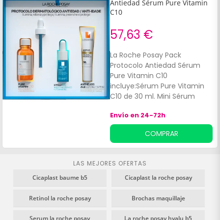
Antiedad Sérum Pure Vitamin
C10
57,63 €
La Roche Posay Pack
Protocolo Antiedad Sérum
Pure Vitamin C10
incluye:Sérum Pure Vitamin
C10 de 30 ml. Mini Sérum
HYALU B5 de 10 ml.
Envío en 24-72h
COMPRAR
LAS MEJORES OFERTAS
Cicaplast baume b5
Cicaplast la roche posay
Retinol la roche posay
Brochas maquillaje
Serum la roche posay
La roche posay hyalu b5