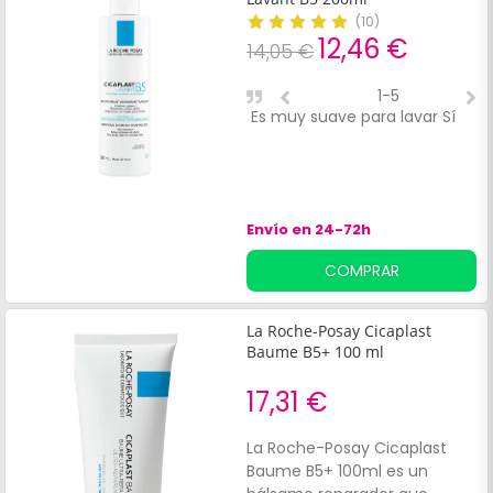
(
10
)
12,46 €
14,05 €
1-5
Es muy suave para lavar Sí
A
m
Envío en 24-72h
COMPRAR
La Roche-Posay Cicaplast
Baume B5+ 100 ml
17,31 €
La Roche-Posay Cicaplast
Baume B5+ 100ml es un