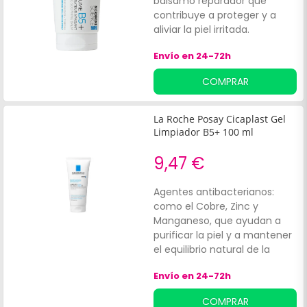
bálsamo reparador que
contribuye a proteger y a
aliviar la piel irritada.
Asimismo, está enriquecida
Envío en 24-72h
con Madecassoside, un
ingrediente activo con
COMPRAR
propiedades reparadoras
además contiene pantenol
que ayuda a calmar la piel y
La Roche Posay Cicaplast Gel
tiene propiedades
Limpiador B5+ 100 ml
antibacterianas. Esta loción
corporal contribuye a calmar
9,47 €
y a reparar las pieles más
secas.
Agentes antibacterianos:
como el Cobre, Zinc y
Manganeso, que ayudan a
purificar la piel y a mantener
el equilibrio natural de la
epidermis. Este gel es
Envío en 24-72h
particularmente
recomendable tras
COMPRAR