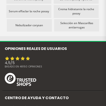
Crema hidratante la roche
Serum effaclar la roche posay
posay
Selección en Mascarillas
Nebulizador corysan
antiarrugas
OPINIONES REALES DE USUARIOS
4,5
/
5
BASADO EN
48150
OPINIONES
CENTRO DE AYUDA Y CONTACTO