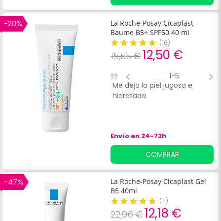
tratamientos dermatológicos
o en situaciones de
agresiones externas, como la
-20%
La Roche-Posay Cicaplast
exposición prolongada al frío
Baume B5+ SPF50 40 ml
o al sol.
(
16
)
12,50 €
15,55 €
1-5
Me deja la piel jugosa e
I
hidratada
pi
Envío en 24-72h
COMPRAR
-47%
La Roche-Posay Cicaplast Gel
B5 40ml
(
11
)
12,18 €
22,96 €