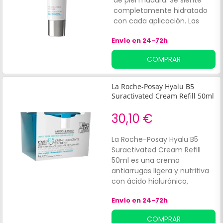
de piel madura. Se siente
c
completamente hidratado
con cada aplicación. Las
líneas son menos marcadas
Envío en 24-72h
alrededor de los ojos,
alrededor de la boca y en el
COMPRAR
cuello ... textura y fragancia
perfectas
La Roche-Posay Hyalu B5
Suractivated Cream Refill 50ml
30,10 €
La Roche-Posay Hyalu B5
Suractivated Cream Refill
50ml es una crema
antiarrugas ligera y nutritiva
con ácido hialurónico,
vitamina B5 y ectoína. Es
Envío en 24-72h
suave con la piel sensible y
tiene un efecto reafirmante,
COMPRAR