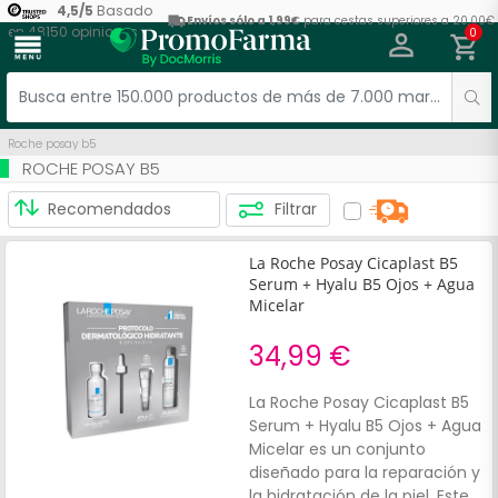
4,5
/
5
Basado
Envíos sólo a 1,99€
para cestas superiores a 20,00€
en
48150
opiniones
0
menu
Roche posay b5
ROCHE POSAY B5
Filtrar
La Roche Posay Cicaplast B5
Serum + Hyalu B5 Ojos + Agua
Micelar
34,99 €
La Roche Posay Cicaplast B5
Serum + Hyalu B5 Ojos + Agua
Micelar es un conjunto
diseñado para la reparación y
la hidratación de la piel. Este