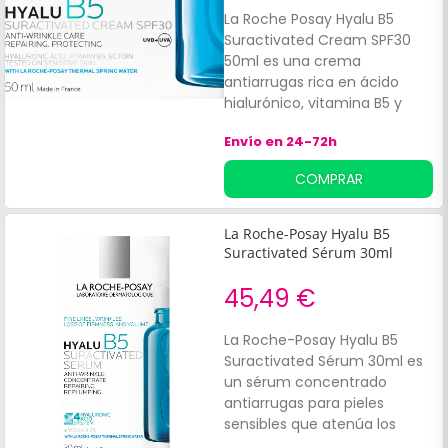
incluso las sensibles.
La Roche Posay Hyalu B5
Suractivated Cream SPF30
50ml es una crema
antiarrugas rica en ácido
hialurónico, vitamina B5 y
ectoína. Contribuye a
Envío en 24-72h
calmar, suavizar y proteger la
piel sensible de los rayos UV.
COMPRAR
La Roche-Posay Hyalu B5
Suractivated Sérum 30ml
45,49 €
La Roche-Posay Hyalu B5
Suractivated Sérum 30ml es
un sérum concentrado
antiarrugas para pieles
sensibles que atenúa los
signos de las arrugas, rellena