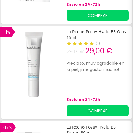
Envío en 24-72h
visiblemente y suaviza la piel.
Ligero y de rápida absorción
COMPRAR
combina cuatro formas de
ácido hialurónico y vitamina
B5. Proporciona una piel
-1%
La Roche-Posay Hyalu B5 Ojos
visiblemente más tersa,
15ml
notablemente más suave y
(
1
)
con una reducción de las
29,00 €
29,15 €
arrugas.
Precioso, muy agradable en
la piel, ¡me gusta mucho!
Envío en 24-72h
COMPRAR
-17%
La Roche-Posay Hyalu B5
Sérum 30 ml