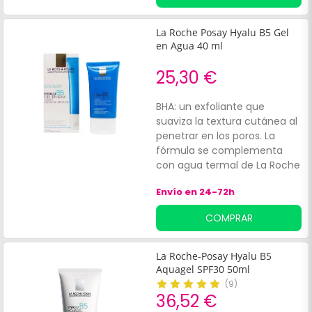
alisante y rellenador. Tiene
una textura ligera y no
comedogénica resulta
La Roche Posay Hyalu B5 Gel
agradable al tacto y, gracias
en Agua 40 ml
a sus propiedades nutritivas,
proporciona sensación de
25,30 €
suavidad. La crema está
recomendada para todo tipo
BHA: un exfoliante que
de pieles, incluso las
suaviza la textura cutánea al
sensibles.
penetrar en los poros. La
fórmula se complementa
con agua termal de La Roche
Posay, rica en minerales y
Envío en 24-72h
antioxidantes, que aporta
propiedades calmantes.
COMPRAR
La Roche-Posay Hyalu B5
Aquagel SPF30 50ml
(
9
)
36,52 €