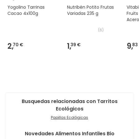
Yogolino Tarrinas
Nutribén Potito Frutas
Vitab
Cacao 4x100g
Variadas 235 g
Fruit
Acero
(
6
)
2,
1,
9,
70 €
39 €
83
Busquedas relacionadas con Tarritos
Ecológicos
Papillas Ecológicas
Novedades
Alimentos Infantiles Bio