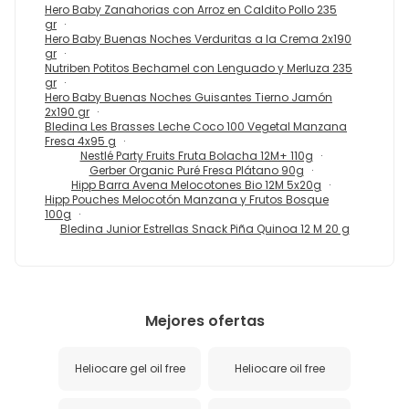
Hero Baby Zanahorias con Arroz en Caldito Pollo 235
gr
Hero Baby Buenas Noches Verduritas a la Crema 2x190
gr
Nutriben Potitos Bechamel con Lenguado y Merluza 235
gr
Hero Baby Buenas Noches Guisantes Tierno Jamón
2x190 gr
Bledina Les Brasses Leche Coco 100 Vegetal Manzana
Fresa 4x95 g
Nestlé Party Fruits Fruta Bolacha 12M+ 110g
Gerber Organic Puré Fresa Plátano 90g
Hipp Barra Avena Melocotones Bio 12M 5x20g
Hipp Pouches Melocotón Manzana y Frutos Bosque
100g
Bledina Junior Estrellas Snack Piña Quinoa 12 M 20 g
Mejores ofertas
Heliocare gel oil free
Heliocare oil free