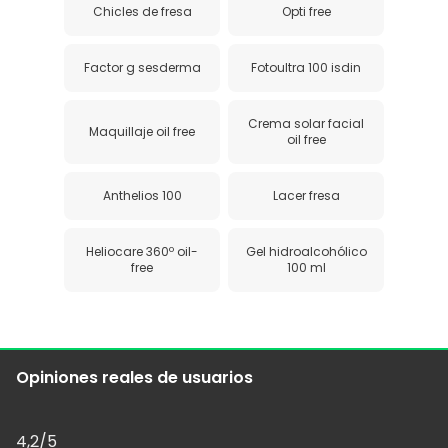
Chicles de fresa
Opti free
Factor g sesderma
Fotoultra 100 isdin
Crema solar facial
Maquillaje oil free
oil free
Anthelios 100
Lacer fresa
Heliocare 360º oil-
Gel hidroalcohólico
free
100 ml
Opiniones reales de usuarios
4,2
/5