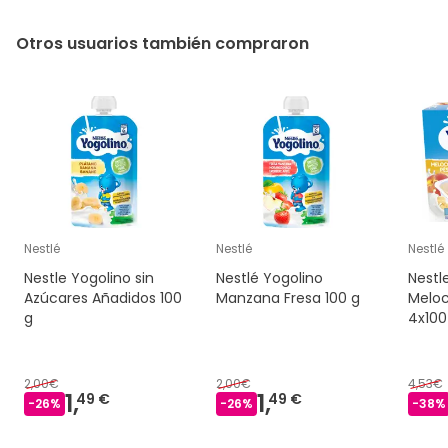
Otros usuarios también compraron
Nestlé
Nestlé
Nestlé
Nestle Yogolino sin
Nestlé Yogolino
Nestl
Azúcares Añadidos 100
Manzana Fresa 100 g
Meloc
g
4x100
2,00€
2,00€
4,53€
1,
1,
49 €
49 €
-
26
%
-
26
%
-
38
%