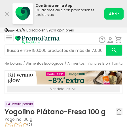
Continúa en la App
Cuidamos de ti con promociones
Abrir
exclusivas
4,2
/5
Basado en
39241
opiniones
Herbolario
/
Alimentos Ecológicos
/
Alimentos Infantiles Bio
/
Tarritos
Ver detalles
*-8% a partir de 72€ hasta el 16/08/2026. Se excluyen
Medicamentos y Leches infantiles de 0-6 meses o especiales. No
acumulable.
+
4
Health points
Yogolino Plátano-Fresa 100 g
Yogolino
·
100 g
(
0
)