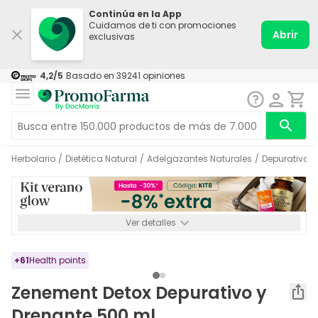
Continúa en la App
Cuidamos de ti con promociones
Abrir
exclusivas
4,2
/5
Basado en
39241
opiniones
Herbolario
/
Dietética Natural
/
Adelgazantes Naturales
/
Depurativos
Ver detalles
*-8% a partir de 72€ hasta el 16/08/2026. Se excluyen
Medicamentos y Leches infantiles de 0-6 meses o especiales. No
acumulable.
+
61
Health points
Zenement Detox Depurativo y
Drenante 500 ml