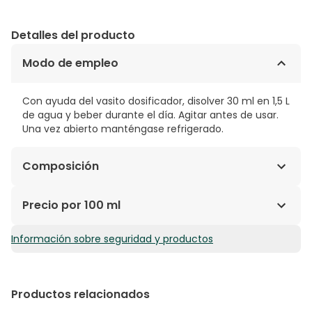
Detalles del producto
Modo de empleo
Con ayuda del vasito dosificador, disolver 30 ml en 1,5 L
de agua y beber durante el día. Agitar antes de usar.
Una vez abierto manténgase refrigerado.
Composición
Contenido por dosis (30 ml): Concentrado de jugo de
Precio por 100 ml
Papaya ....................................480 mg Fructooligosacáridos
(FOS) ..............................................400 mg Extracto de Cola de
Información sobre seguridad y productos
4,10€ / 100 ml
Caballo ..............................................300 mg Extracto de
Ortosifón (2% Flavonoides) ........................150 mg Extracto
de Velosilla (0,4% Vitexina) ..............................120 mg
Extracto de Boldo (0,05% Boldina) .................................120
Productos relacionados
mg Extracto de Guaraná (12% Cafeína)