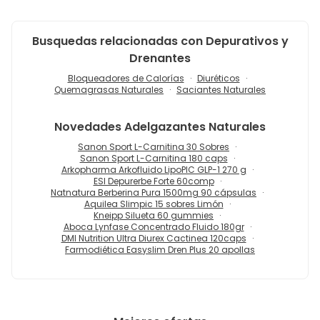
Busquedas relacionadas con Depurativos y
Drenantes
Bloqueadores de Calorías
Diuréticos
Quemagrasas Naturales
Saciantes Naturales
Novedades
Adelgazantes Naturales
Sanon Sport L-Carnitina 30 Sobres
Sanon Sport L-Carnitina 180 caps
Arkopharma Arkofluido LipoPIC GLP-1 270 g
ESI Depurerbe Forte 60comp
Natnatura Berberina Pura 1500mg 90 cápsulas
Aquilea Slimpic 15 sobres Limón
Kneipp Silueta 60 gummies
Aboca Lynfase Concentrado Fluido 180gr
DMI Nutrition Ultra Diurex Cactinea 120caps
Farmodiética Easyslim Dren Plus 20 apollas