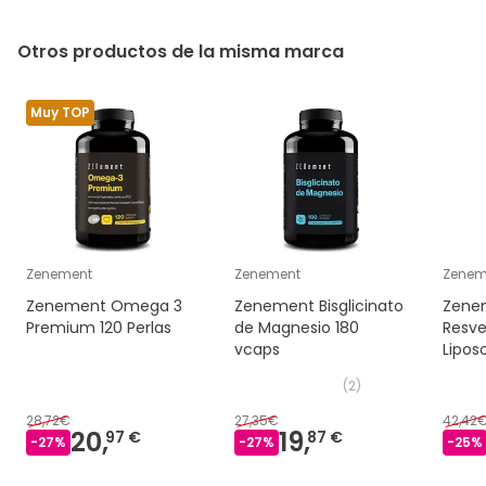
Otros productos de la misma marca
Muy TOP
Zenement
Zenement
Zenem
Zenement Omega 3
Zenement Bisglicinato
Zene
Premium 120 Perlas
de Magnesio 180
Resve
vcaps
Lipos
caps
(
2
)
28,72€
27,35€
42,42
20,
19,
97 €
87 €
-
27
%
-
27
%
-
25
%