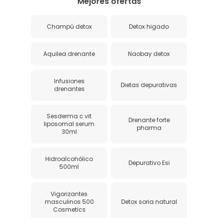
Mejores ofertas
Champú detox
Detox higado
Aquilea drenante
Naobay detox
Infusiones
Dietas depurativas
drenantes
Sesderma c vit
Drenante forte
liposomal serum
pharma
30ml
Hidroalcohólico
Depurativo Esi
500ml
Vigorizantes
masculinos 500
Detox soria natural
Cosmetics