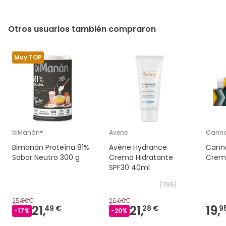
Otros usuarios también compraron
Muy TOP
biManán®
Avene
Cann
Bimanán Proteína 81%
Avène Hydrance
Cann
Sabor Neutro 300 g
Crema Hidratante
Crema
SPF30 40ml
(
1196
)
25,80€
26,60€
21,
21,
19,
49 €
28 €
9
-
17
%
-
20
%