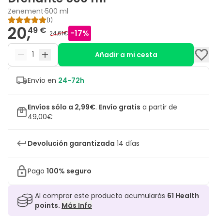
Zenement
·
500 ml
(
1
)
20,
49 €
-
17
%
24,61€
Añadir a mi cesta
Envío en
24-72h
Envíos sólo a 2,99€
.
Envío gratis
a partir de
49,00€
Devolución garantizada
14 días
Pago
100% seguro
Al comprar este producto acumularás
61
Health
points.
Más Info