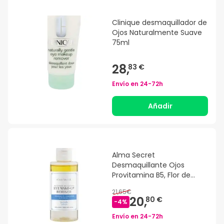
Clinique desmaquillador de
Ojos Naturalmente Suave
75ml
28,
83 €
Envío en
24-72h
Añadir
Alma Secret
Desmaquillante Ojos
Provitamina B5, Flor de
Aciano y Jojoba 150 ml
21,65€
20,
80 €
-
4
%
Envío en
24-72h