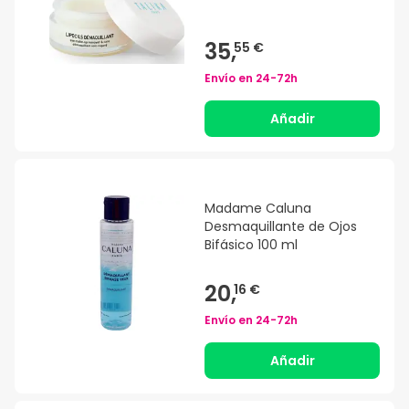
35,
55 €
Envío en
24-72h
Añadir
Madame Caluna
Desmaquillante de Ojos
Bifásico 100 ml
20,
16 €
Envío en
24-72h
Añadir