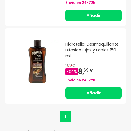
Envío en
24-72h
Añadir
Hidrotelial Desmaquillante
Bifásico Ojos y Labios 150
ml
13,13€
8,
69 €
-
34
%
Envío en
24-72h
Añadir
1