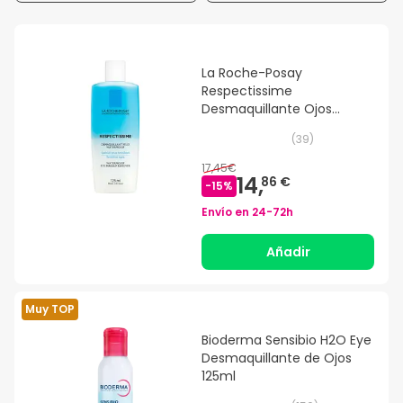
La Roche-Posay
Respectissime
Desmaquillante Ojos
Waterproof 125ml
(
39
)
17,45€
14,
86 €
-
15
%
Envío en
24-72h
Añadir
Muy TOP
Bioderma Sensibio H2O Eye
Desmaquillante de Ojos
125ml