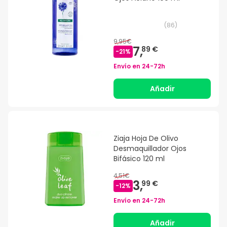
(
86
)
9,95€
7,
89 €
-
21
%
Envío en
24-72h
Añadir
Ziaja Hoja De Olivo
Desmaquillador Ojos
Bifásico 120 ml
4,51€
3,
99 €
-
12
%
Envío en
24-72h
Añadir