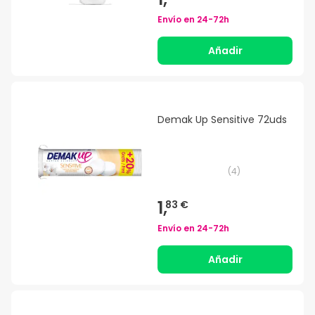
Envío en
24-72h
Añadir
Demak Up Sensitive 72uds
(
4
)
1,
83 €
Envío en
24-72h
Añadir