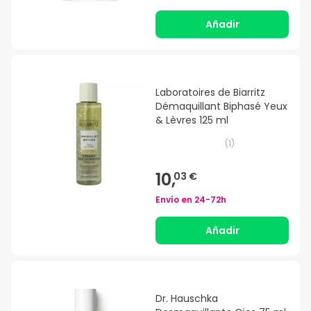
Añadir
Laboratoires de Biarritz
Démaquillant Biphasé Yeux
& Lèvres 125 ml
(
1
)
10,
03 €
Envío en
24-72h
Añadir
Dr. Hauschka