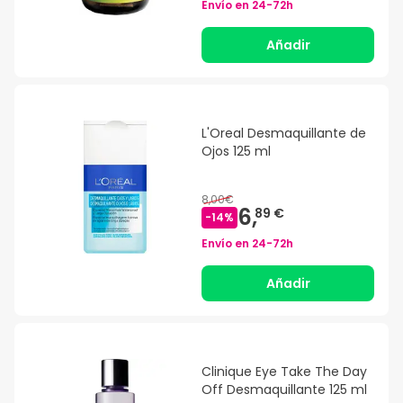
Envío en
24-72h
Añadir
L'Oreal Desmaquillante de
Ojos 125 ml
8,00€
6,
89 €
-
14
%
Envío en
24-72h
Añadir
Clinique Eye Take The Day
Off Desmaquillante 125 ml