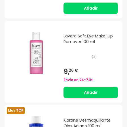
Añadir
Lavera Soft Eye Make-Up
Remover 100 ml
(
3
)
9,
26 €
Envío en
24-72h
Añadir
Muy TOP
Klorane Desmaquillante
Ojos Aciano 100 ml