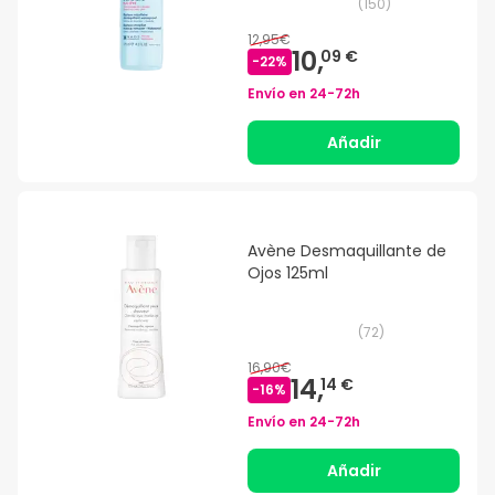
(
150
)
12,95€
10,
09 €
-
22
%
Envío en
24-72h
Añadir
Avène Desmaquillante de
Ojos 125ml
(
72
)
16,90€
14,
14 €
-
16
%
Envío en
24-72h
Añadir