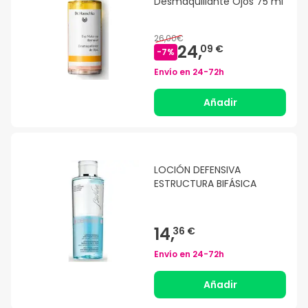
Desmaquillante Ojos 75 ml
26,00€
24,
09 €
-
7
%
Envío en
24-72h
Añadir
LOCIÓN DEFENSIVA
ESTRUCTURA BIFÁSICA
14,
36 €
Envío en
24-72h
Añadir