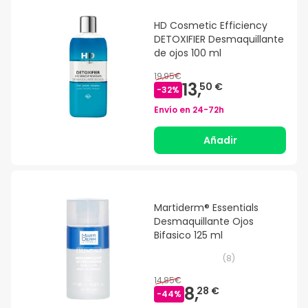
HD Cosmetic Efficiency
DETOXIFIER Desmaquillante
de ojos 100 ml
19,95€
13,
50 €
-
32
%
Envío en
24-72h
Añadir
Martiderm® Essentials
Desmaquillante Ojos
Bifasico 125 ml
(
8
)
14,85€
8,
28 €
-
44
%