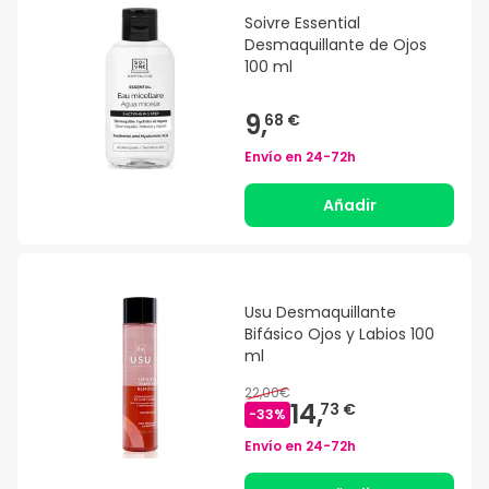
Soivre Essential
Desmaquillante de Ojos
100 ml
9,
68 €
Envío en
24-72h
Añadir
Usu Desmaquillante
Bifásico Ojos y Labios 100
ml
22,00€
14,
73 €
-
33
%
Envío en
24-72h