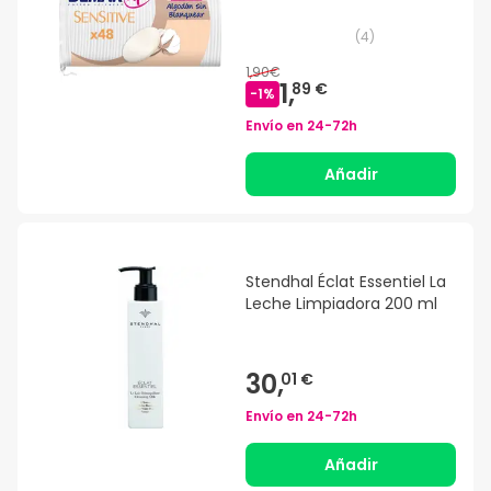
(
4
)
1,90€
1,
89 €
-
1
%
Envío en
24-72h
Añadir
Stendhal Éclat Essentiel La
Leche Limpiadora 200 ml
30,
01 €
Envío en
24-72h
Añadir