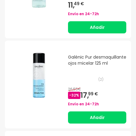
11,
49 €
Envío en
24-72h
Añadir
Galénic Pur desmaquillante
ojos micelar 125 ml
(
2
)
26,55€
17,
99 €
-
32
%
Envío en
24-72h
Añadir