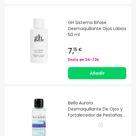
GH Sistema Bifase
Desmaquillante Ojos Labios
50 ml
7,
15 €
Envío en
24-72h
Añadir
Bella Aurora
Desmaquillante De Ojos y
Fortalecedor de Pestañas
100ml
(
1
)