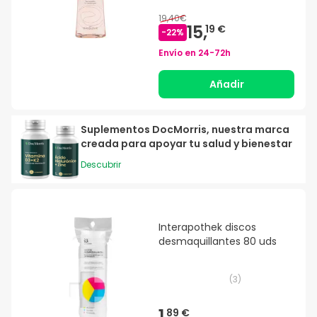
19,40€
15,
19 €
-
22
%
Envío en
24-72h
Añadir
Suplementos DocMorris, nuestra marca
creada para apoyar tu salud y bienestar
Descubrir
Interapothek discos
desmaquillantes 80 uds
(
3
)
1,
89 €