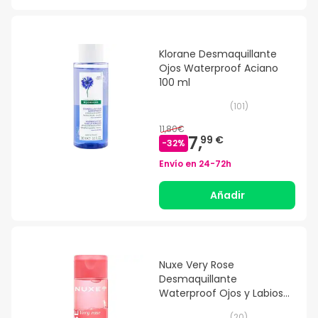
Klorane Desmaquillante
Ojos Waterproof Aciano
100 ml
(
101
)
11,80€
7,
99 €
-
32
%
Envío en
24-72h
Añadir
Nuxe Very Rose
Desmaquillante
Waterproof Ojos y Labios
100ml
(
20
)