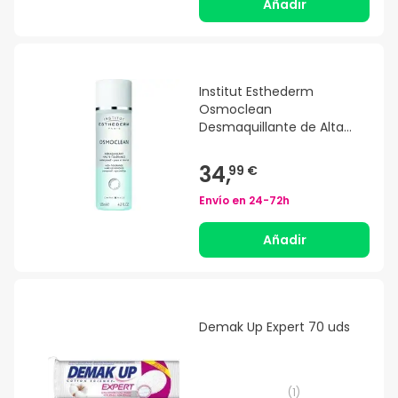
Añadir
Institut Esthederm
Osmoclean
Desmaquillante de Alta
Tolerancia Ojos y Labios 125
ml
34,
99 €
Envío en
24-72h
Añadir
Demak Up Expert 70 uds
(
1
)