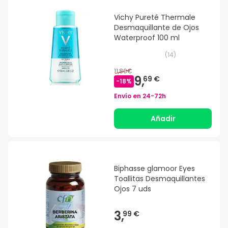
Vichy Pureté Thermale
Desmaquillante de Ojos
Waterproof 100 ml
(
14
)
11,80€
9,
69 €
-
18
%
Envío en
24-72h
Añadir
Biphasse glamoor Eyes
Toallitas Desmaquillantes
Ojos 7 uds
3,
99 €