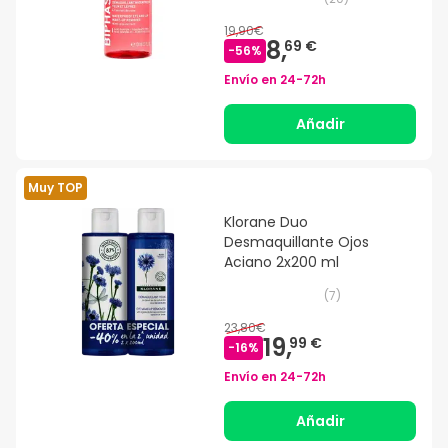
19,90€
8,
69 €
-
56
%
Envío en
24-72h
Añadir
Muy TOP
Klorane Duo
Desmaquillante Ojos
Aciano 2x200 ml
(
7
)
23,80€
19,
99 €
-
16
%
Envío en
24-72h
Añadir