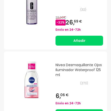
(
32
)
39,00€
26,
69 €
-
32
%
Envío en
24-72h
Añadir
Nivea Desmaquillante Ojos
Iluminador Waterproof 125
ml
(
273
)
6,
06 €
Envío en
24-72h