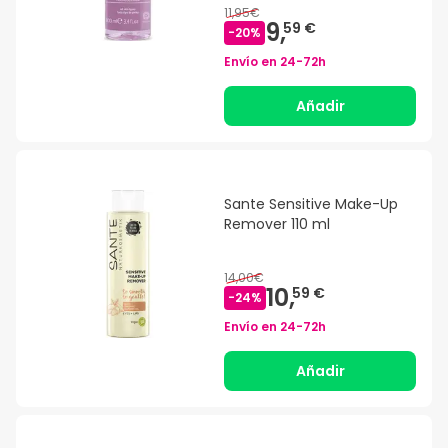
11,95€
9,
59 €
-
20
%
Envío en
24-72h
Añadir
Sante Sensitive Make-Up
Remover 110 ml
14,00€
10,
59 €
-
24
%
Envío en
24-72h
Añadir