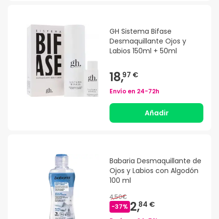
GH Sistema Bifase
Desmaquillante Ojos y
Labios 150ml + 50ml
18,
97 €
Envío en
24-72h
Añadir
Babaria Desmaquillante de
Ojos y Labios con Algodón
100 ml
4,50€
2,
84 €
-
37
%