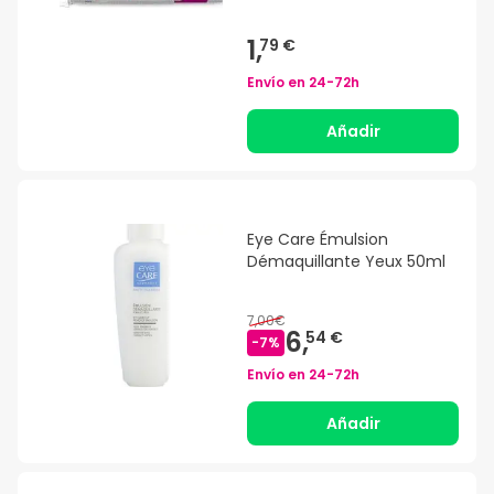
1,
79 €
Envío en
24-72h
Añadir
Eye Care Émulsion
Démaquillante Yeux 50ml
7,00€
6,
54 €
-
7
%
Envío en
24-72h
Añadir