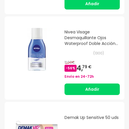
Añadir
Nivea Visage
Desmaquillante Ojos
Waterproof Doble Acción
125ml
(
1300
)
11,00€
4,
79 €
-
56
%
Envío en
24-72h
Añadir
Demak Up Sensitive 50 uds