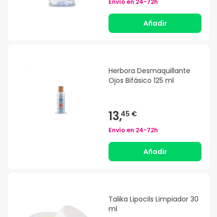
Envío en
24-72h
Añadir
Herbora Desmaquillante
Ojos Bifásico 125 ml
13,
45 €
Envío en
24-72h
Añadir
Talika Lipocils Limpiador 30
ml