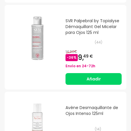
SVR Palpebral by Topialyse
Démaquillant Gel Micelar
para Ojos 125 ml
(
44
)
14,90€
9,
49 €
-
36
%
Envío en
24-72h
Añadir
Avène Desmaquillante de
Ojos Intenso 125ml
(
14
)