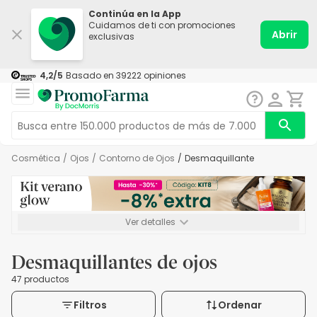
Continúa en la App
Cuidamos de ti con promociones
Abrir
exclusivas
4,2
/5
Basado en
39222
opiniones
Cosmética
/
Ojos
/
Contorno de Ojos
/
Desmaquillante
Ver detalles
*-8% a partir de 72€ hasta el 16/08/2026. Se excluyen
Medicamentos y Leches infantiles de 0-6 meses o especiales. No
Desmaquillantes de ojos
acumulable.
47 productos
Filtros
Ordenar