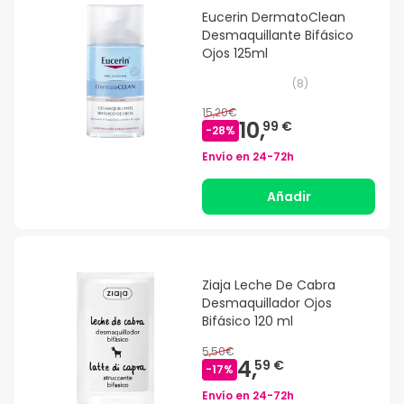
Eucerin DermatoClean
Desmaquillante Bifásico
Ojos 125ml
(
8
)
15,20€
10,
99 €
-
28
%
Envío en
24-72h
Añadir
Ziaja Leche De Cabra
Desmaquillador Ojos
Bifásico 120 ml
5,50€
4,
59 €
-
17
%
Envío en
24-72h