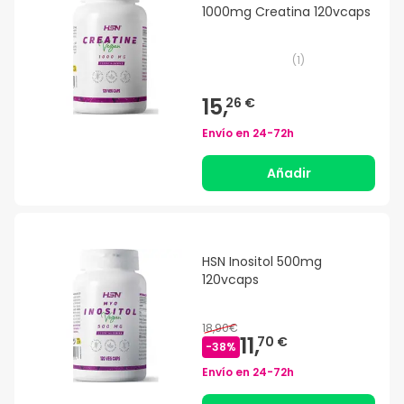
1000mg Creatina 120vcaps
(
1
)
15,
26 €
Envío en
24-72h
Añadir
HSN Inositol 500mg
120vcaps
18,90€
11,
70 €
-
38
%
Envío en
24-72h