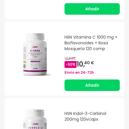
Añadir
HSN Vitamina C 1000 mg +
Bioflavonoides + Rosa
Mosqueta 120 comp
14,89€
10,
40 €
-
30
%
Envío en
24-72h
Añadir
HSN Indol-3-Carbinol
200mg 120vcaps