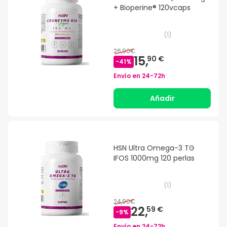
+ Bioperine® 120vcaps
(
1
)
26,90€
15,
90 €
-
41
%
Envío en
24-72h
Añadir
HSN Ultra Omega-3 TG
IFOS 1000mg 120 perlas
(
1
)
24,90€
22,
59 €
-
9
%
Envío en
24-72h