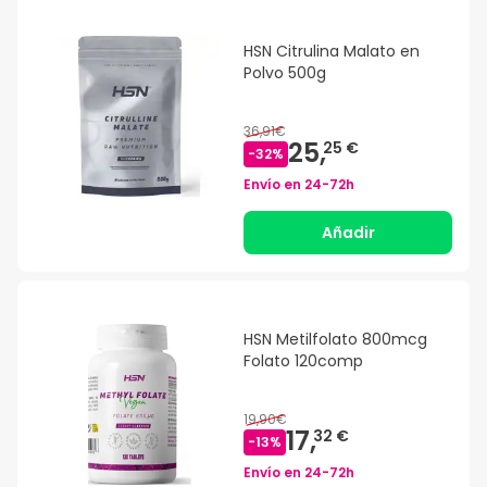
HSN Citrulina Malato en
Polvo 500g
36,91€
25,
25 €
-
32
%
Envío en
24-72h
Añadir
HSN Metilfolato 800mcg
Folato 120comp
19,90€
17,
32 €
-
13
%
Envío en
24-72h