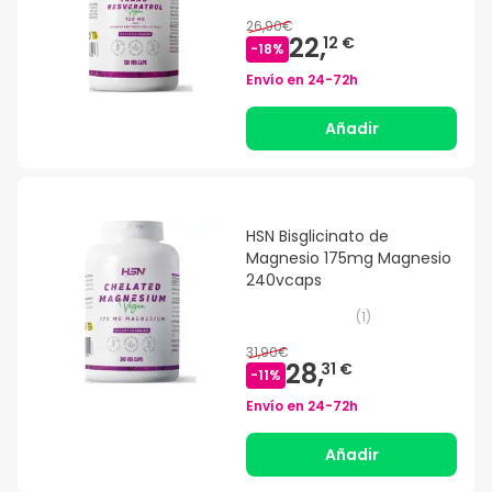
26,90€
22,
12 €
-
18
%
Envío en
24-72h
Añadir
HSN Bisglicinato de
Magnesio 175mg Magnesio
240vcaps
(
1
)
31,90€
28,
31 €
-
11
%
Envío en
24-72h
Añadir