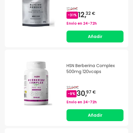
17,90€
12,
32 €
-
31
%
Envío en
24-72h
Añadir
HSN Berberina Complex
500mg 120vcaps
33,90€
30,
97 €
-
9
%
Envío en
24-72h
Añadir