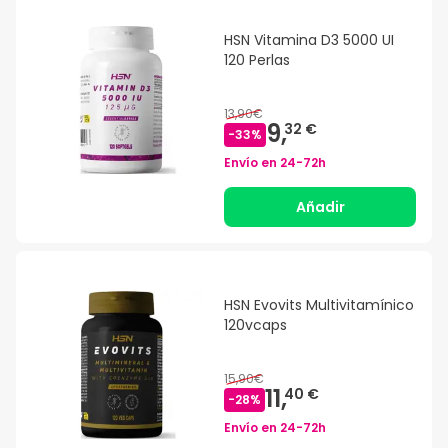
HSN Vitamina D3 5000 UI
120 Perlas
13,90€
9,
32 €
-
33
%
Envío en
24-72h
Añadir
HSN Evovits Multivitamínico
120vcaps
15,90€
11,
40 €
-
28
%
Envío en
24-72h