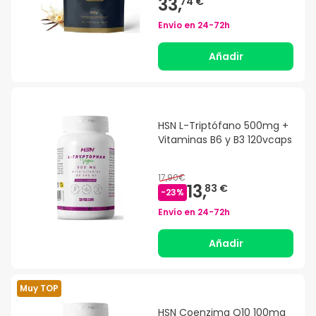
33,
74 €
Envío en
24-72h
Añadir
HSN L-Triptófano 500mg +
Vitaminas B6 y B3 120vcaps
17,90€
13,
83 €
-
23
%
Envío en
24-72h
Añadir
Muy TOP
HSN Coenzima Q10 100mg