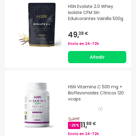
HSN Evolate 2.0 Whey
Isolate CFM Sin
Edulcorantes Vainilla 500g
49,
38 €
Envío en
24-72h
Añadir
HSN Vitamina C 500 mg +
Bioflavonoides Cítricos 120
vcaps
(
1
)
15,90€
11,
88 €
-
25
%
Envío en
24-72h