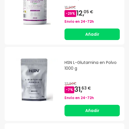
16,90€
12,
05 €
-
29
%
Envío en
24-72h
Añadir
HSN L-Glutamina en Polvo
1000 g
33,90€
31,
63 €
-
7
%
Envío en
24-72h
Añadir