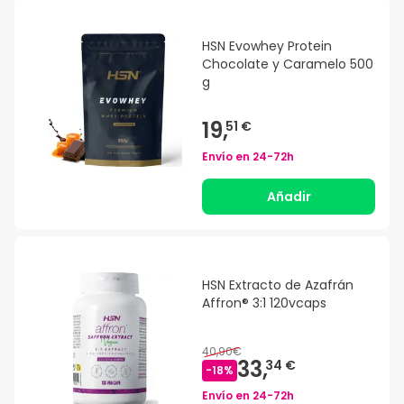
HSN Evowhey Protein
Chocolate y Caramelo 500
g
19,
51 €
Envío en
24-72h
Añadir
HSN Extracto de Azafrán
Affron® 3:1 120vcaps
40,90€
33,
34 €
-
18
%
Envío en
24-72h