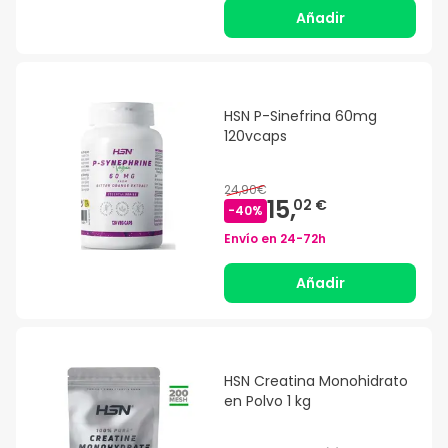
Añadir
HSN P-Sinefrina 60mg
120vcaps
24,90€
15,
02 €
-
40
%
Envío en
24-72h
Añadir
HSN Creatina Monohidrato
en Polvo 1 kg