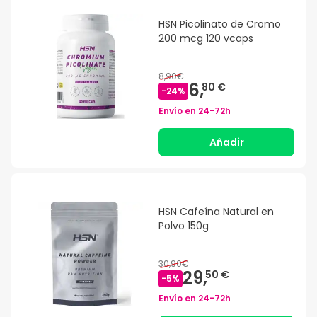
HSN Picolinato de Cromo
200 mcg 120 vcaps
8,90€
6,
80 €
-
24
%
Envío en
24-72h
Añadir
HSN Cafeína Natural en
Polvo 150g
30,90€
29,
50 €
-
5
%
Envío en
24-72h