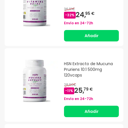
36,91€
24,
95 €
-
32
%
Envío en
24-72h
Añadir
HSN Extracto de Mucuna
Pruriens 10:1 500mg
120vcaps
28,90€
25,
79 €
-
11
%
Envío en
24-72h
Añadir