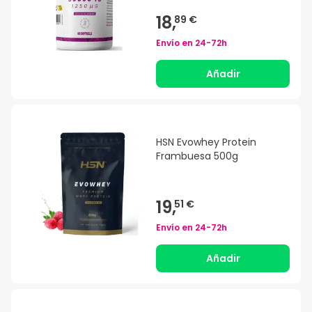
18,
89 €
Envío en
24-72h
Añadir
HSN Evowhey Protein
Frambuesa 500g
19,
51 €
Envío en
24-72h
Añadir