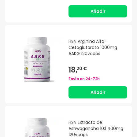
Añadir
HSN Arginina Alfa-
Cetoglutarato 1000mg
AAKG 120vcaps
18,
20 €
Envío en
24-72h
Añadir
HSN Extracto de
Ashwagandha 10:1 400mg
120vcaps