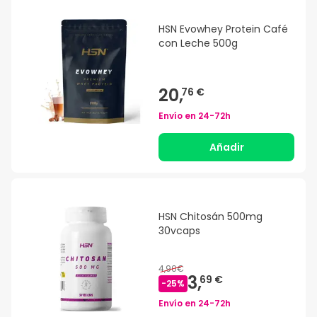
HSN Evowhey Protein Café
con Leche 500g
20,
76 €
Envío en
24-72h
Añadir
HSN Chitosán 500mg
30vcaps
4,90€
3,
69 €
-
25
%
Envío en
24-72h