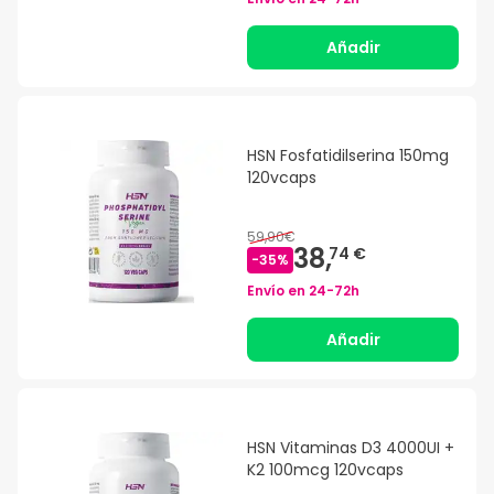
Añadir
HSN Fosfatidilserina 150mg
120vcaps
59,90€
38,
74 €
-
35
%
Envío en
24-72h
Añadir
HSN Vitaminas D3 4000UI +
K2 100mcg 120vcaps