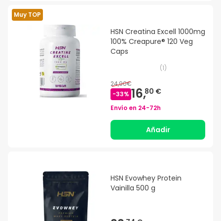
Muy TOP
HSN Creatina Excell 1000mg
100% Creapure® 120 Veg
Caps
(
1
)
24,90€
16,
80 €
-
33
%
Envío en
24-72h
Añadir
HSN Evowhey Protein
Vainilla 500 g