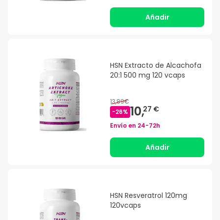
Añadir
HSN Extracto de Alcachofa
20:1 500 mg 120 vcaps
13,89€
10,
27 €
-
26
%
Envío en
24-72h
Añadir
HSN Resveratrol 120mg
120vcaps