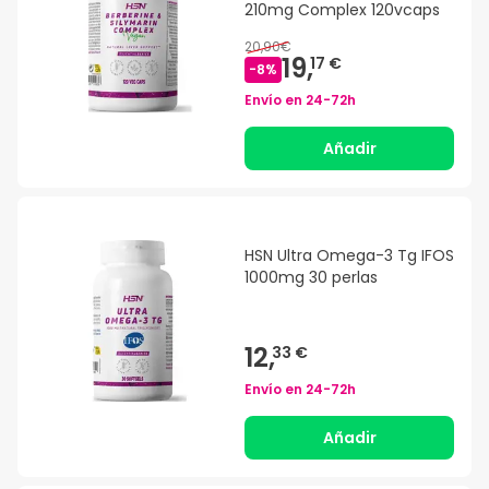
210mg Complex 120vcaps
20,90€
19,
17 €
-
8
%
Envío en
24-72h
Añadir
HSN Ultra Omega-3 Tg IFOS
1000mg 30 perlas
12,
33 €
Envío en
24-72h
Añadir