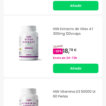
Añadir
HSN Extracto de Vitex 4:1
300mg 120vcaps
24,90€
18,
78 €
-
25
%
Envío en
24-72h
Añadir
HSN Vitamina D3 50000 UI
60 Perlas