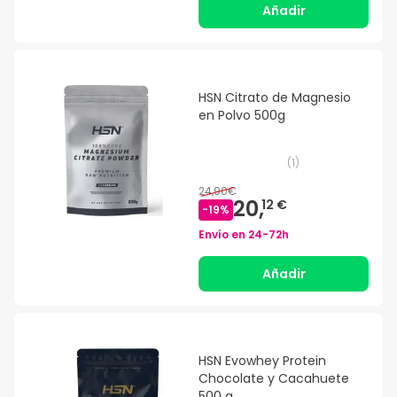
Añadir
HSN Citrato de Magnesio
en Polvo 500g
(
1
)
24,90€
20,
12 €
-
19
%
Envío en
24-72h
Añadir
HSN Evowhey Protein
Chocolate y Cacahuete
500 g