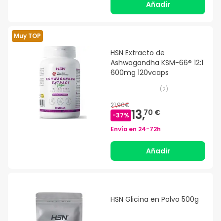
Añadir
Muy TOP
HSN Extracto de
Ashwagandha KSM-66® 12:1
600mg 120vcaps
(
2
)
21,90€
13,
70 €
-
37
%
Envío en
24-72h
Añadir
HSN Glicina en Polvo 500g