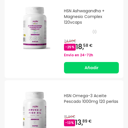
HSN Ashwagandha +
Magnesio Complex
120vcaps
(
1
)
24,90€
18,
58 €
-
25
%
Envío en
24-72h
Añadir
HSN Omega-3 Aceite
Pescado 1000mg 120 perlas
15,90€
13,
89 €
-
13
%