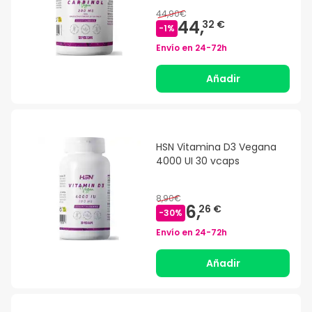
44,90€
44,
32 €
-
1
%
Envío en
24-72h
Añadir
HSN Vitamina D3 Vegana
4000 UI 30 vcaps
8,90€
6,
26 €
-
30
%
Envío en
24-72h
Añadir