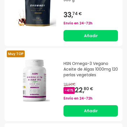
33,
74 €
Envío en
24-72h
Añadir
Muy TOP
HSN Omega-3 Vegano
Aceite de Algas 1000mg 120
perlas vegetales
38,90€
22,
80 €
-
41
%
Envío en
24-72h
Añadir