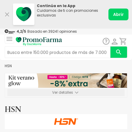
Continúa en la App
Cuidamos de ti con promociones
Abrir
exclusivas
4,2
/5
Basado en
39241
opiniones
HSN
Ver detalles
*-8% a partir de 72€ hasta el 16/08/2026. Se excluyen
Medicamentos y Leches infantiles de 0-6 meses o especiales. No
HSN
acumulable.