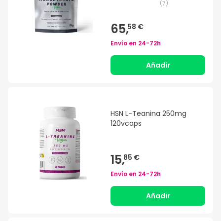
(
7
)
65,
58 €
Envío en
24-72h
Añadir
HSN L-Teanina 250mg
120vcaps
15,
85 €
Envío en
24-72h
Añadir