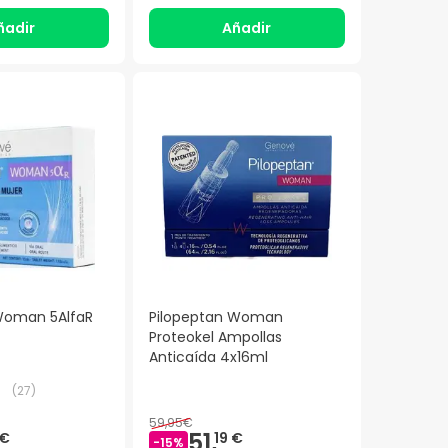
ñadir
Añadir
Woman 5AlfaR
Pilopeptan Woman
Proteokel Ampollas
Anticaída 4x16ml
(
27
)
59,95€
51,
 €
19 €
-
15
%