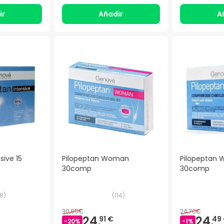
ir
Añadir
A
sive 15
Pilopeptan Woman
Pilopeptan 
30comp
30comp
8
)
(
114
)
30,95€
24,70€
24,
24,
91 €
49
-
20
%
-
1
%