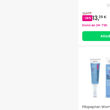
(
2
18,50€
13,
39 €
-
28
%
Envío en
24-72h
Añad
Pilopeptan Wom