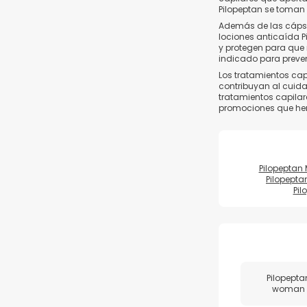
Pilopeptan se toman p
Además de las cápsu
lociones anticaída Pi
y protegen para que
indicado para preveni
Los tratamientos cap
contribuyan al cuida
tratamientos capilar
promociones que hem
Pilopepta
Pilopept
Pi
Pilopepta
woman