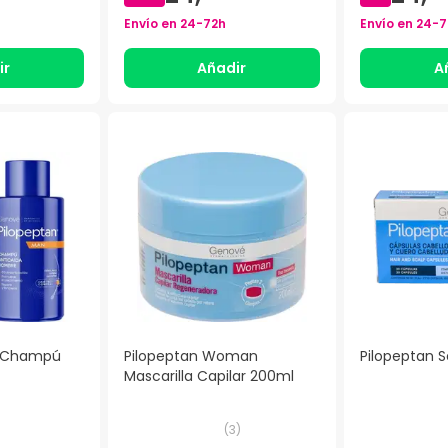
Envío en
24-72h
Envío en
24-7
ir
Añadir
A
n Champú
Pilopeptan Woman
Pilopeptan 
Mascarilla Capilar 200ml
(
3
)