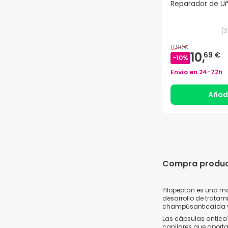
Reparador de U
(
2
11,90€
10,
69 €
-
10
%
Envío en
24-72h
Añad
Compra product
Pilopeptan es una ma
desarrollo de tratam
champúsanticaída y
Las cápsulas anticaí
capilares que aportan