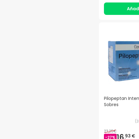
Añad
Pilopeptan Inten
Sobres
(
3
23,25€
16,
93 €
-
27
%