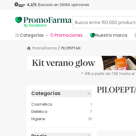
4,2
/5
Basado en
39184
opiniones
Categorías
Promociones
Nuestra marca
PromoFarma
/
PILOPEPTAN
*-8% a partir de 72€ hasta e
PILOPEPT
Categorías
Cosmética
1
Dietética
7
Higiene
10