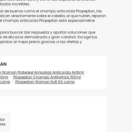
tados increíbles.
al de buenos como el champú anticaída Pilopeptan, las
lican directamente sobre el cabello, al que nutren, reparan
 el champú anticaída Pilopeptan está especialmetne
 para buscar dar respuesta y aportar soluciones que
es de eficacia demostrada y gran calidad. Escoge tus
ralos al mejor precio gracias a las ofertas y
TAN
n Woman Proteokel Ampollas Anticaída 4x16ml
100ml
Pilopeptan Champú Antiforfora 150ml
0comp
Pilopeptan Woman 5αR 60 comp
dor
dies