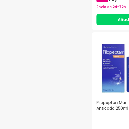
Envío en
24-72h
Añad
Pilopeptan Ma
Anticada 250ml