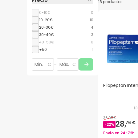
Precio
18 productos
0-10€
0
10-20€
10
20-30€
4
30-40€
3
40-50€
0
+50
1
€
–
€
Pilopeptan Inte
(
3
36,95€
28,
76 €
-
22
%
Envío en
24-72h