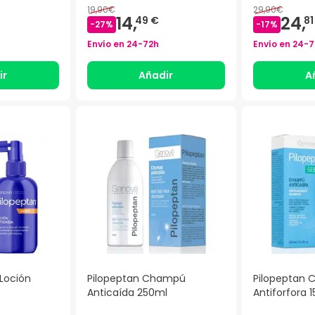
19,90€
29,90€
14,
24,
49 €
81
-
27
%
-
17
%
Envío en
24-72h
Envío en
24-7
ir
Añadir
A
Loción
Pilopeptan Champú
Pilopeptan
Anticaída 250ml
Antiforfora 