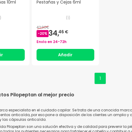
ñas 10ml
Pestañas y Cejas 6ml
)
(
1
)
42,90€
34,
46 €
-
20
%
Envío en
24-72h
ir
Añadir
1
os Pilopeptan al mejor precio
rca especialista en el cuidado capilar. Se trata de una conocida marca
ientos anticaída, por eso pone a disposición de los clientes un amplio 
 las cápsulas anticaída.
da Pilopeptan son una solución efectiva y de calidad para prevenir la p
 todos los nutrientes necesarios para fortalecer el cabello y contribuir 