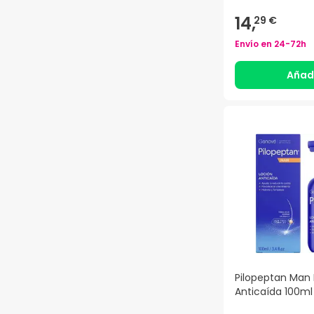
14,
29 €
Envío en
24-72h
Añad
Pilopeptan Man 
Anticaída 100ml