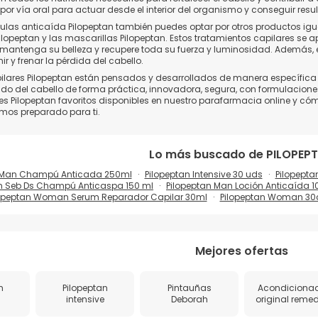
or vía oral para actuar desde el interior del organismo y conseguir resul
las anticaída Pilopeptan también puedes optar por otros productos igu
lopeptan y las mascarillas Pilopeptan. Estos tratamientos capilares se ap
 mantenga su belleza y recupere toda su fuerza y luminosidad. Además,
r y frenar la pérdida del cabello.
ilares Pilopeptan están pensados y desarrollados de manera específica
do del cabello de forma práctica, innovadora, segura, con formulacion
es Pilopeptan favoritos disponibles en nuestro parafarmacia online y cómp
os preparado para ti.
Lo más buscado de
PILOPEP
n Man Champú Anticada 250ml
Pilopeptan Intensive 30 uds
Pilopepta
an Seb Ds Champú Anticaspa 150 ml
Pilopeptan Man Loción Anticaída 
lopeptan Woman Serum Reparador Capilar 30ml
Pilopeptan Woman 3
Mejores ofertas
n
Pilopeptan
Pintauñas
Acondiciona
intensive
Deborah
original reme