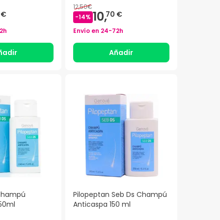
12,50€
10,
 €
70 €
-
14
%
2h
Envío en
24-72h
ñadir
Añadir
 Champú
Pilopeptan Seb Ds Champú
150ml
Anticaspa 150 ml