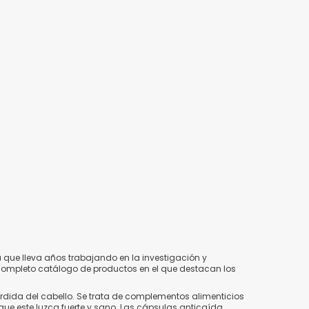
 que lleva años trabajando en la investigación y
y completo catálogo de productos en el que destacan los
érdida del cabello. Se trata de complementos alimenticios
a que este luzca fuerte y sano. Las cápsulas anticaída