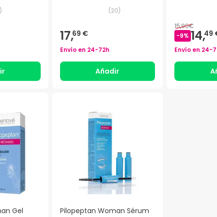
)
(
20
)
15,90€
17,
14,
69 €
49 
-
9
%
Envío en
24-72h
Envío en
24-7
ir
Añadir
A
an Gel
Pilopeptan Woman Sérum