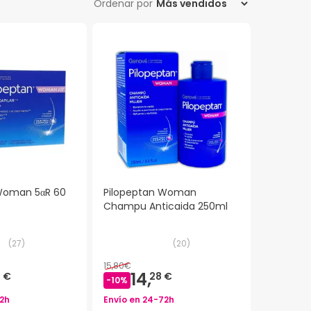
Ordenar por
Woman 5αR 60
Pilopeptan Woman
Champu Anticaida 250ml
(
27
)
(
20
)
15,80€
14,
 €
28 €
-
10
%
2h
Envío en
24-72h