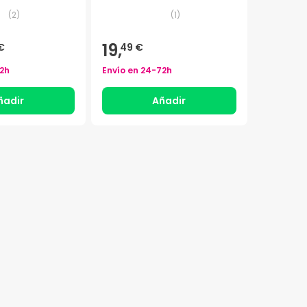
(
2
)
(
1
)
19,
€
49 €
2h
Envío en
24-72h
ñadir
Añadir