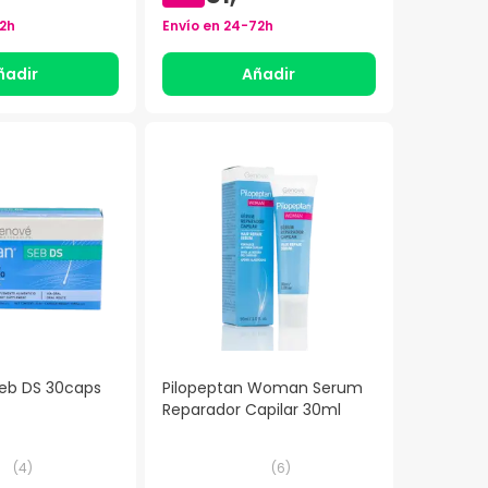
2h
Envío en
24-72h
ñadir
Añadir
Seb DS 30caps
Pilopeptan Woman Serum
Reparador Capilar 30ml
(
4
)
(
6
)