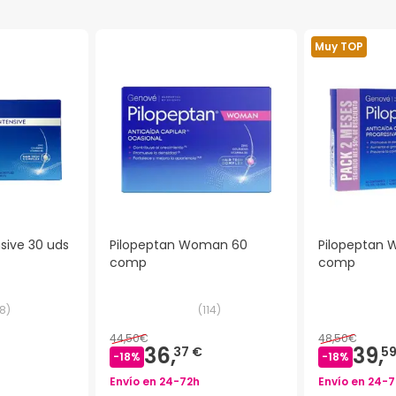
Muy TOP
nsive 30 uds
Pilopeptan Woman 60
Pilopeptan 
comp
comp
8
)
(
114
)
44,50€
48,50€
36,
39,
37 €
59
-
18
%
-
18
%
Envío en
24-72h
Envío en
24-7