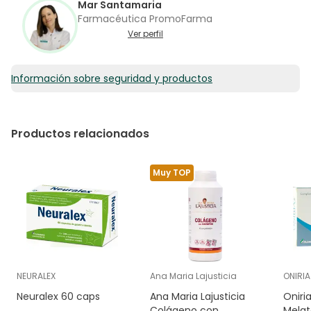
Mar Santamaria
Farmacéutica PromoFarma
Ver perfil
Información sobre seguridad y productos
Productos relacionados
Muy TOP
NEURALEX
Ana Maria Lajusticia
ONIRIA
Neuralex 60 caps
Ana Maria Lajusticia
Oniri
Colágeno con
Mela