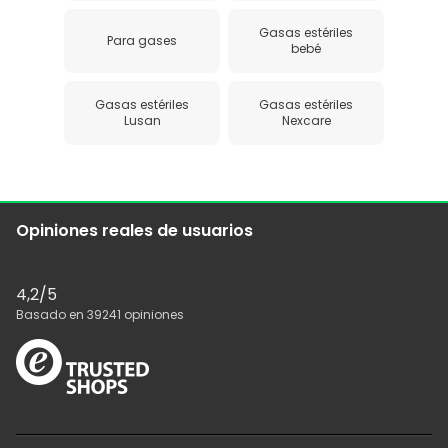
Gasas estériles
Para gases
bebé
Gasas estériles
Gasas estériles
Lusan
Nexcare
Opiniones reales de usuarios
4,2
/5
Basado en
39241
opiniones