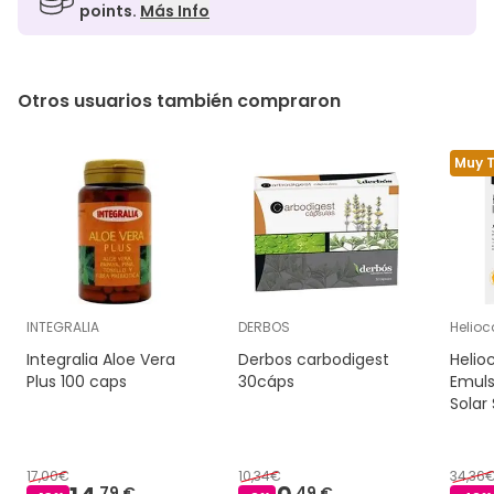
points.
Más Info
Otros usuarios también compraron
Muy 
INTEGRALIA
DERBOS
Helioc
Integralia Aloe Vera
Derbos carbodigest
Helio
Plus 100 caps
30cáps
Emuls
Solar
17,00€
10,34€
34,36
79 €
49 €