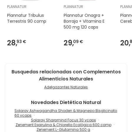
PLANNATUR
PLANNATUR
PLANN
Plannatur Tribulus
Plannatur Onagra +
Plann
Terrestris 90 comp
Borraja + Vitamina E
Cere
500 mg 120 caps
28,
29,
20,
93 €
09 €
Busquedas relacionadas con Complementos
Alimenticios Naturales
Adelgazantes Naturales
Novedades
Dietética Natural
Solaray Ashwagandha Shoden & Magnesio Bisglicinato
60 vcaps
Solaray Sharpmind Focus 30 vcaps
Zenement Espirulina & Chlorella Ecológica 600 comp
Zenement L-Glutamina 500 g