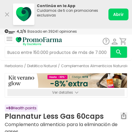
Continúa en la App
Cuidamos de ti con promociones
Abrir
exclusivas
4,2
/5
Basado en
39241
opiniones
Herbolario
/
Dietética Natural
/
Complementos Alimenticios Naturales
Ver detalles
*-8% a partir de 72€ hasta el 16/08/2026. Se excluyen
Medicamentos y Leches infantiles de 0-6 meses o especiales. No
acumulable.
+
60
Health points
Plannatur Less Gas 60caps
Complemento alimenticio para la eliminación de
gases