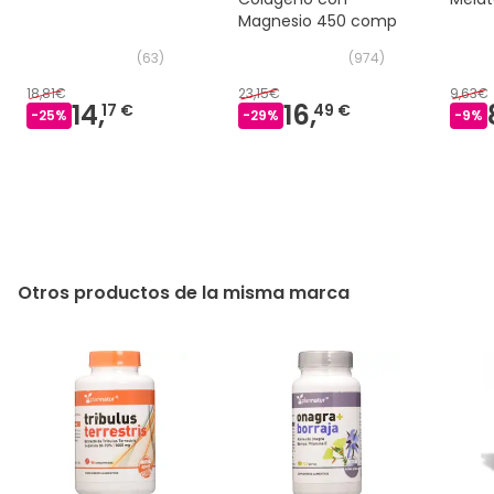
Magnesio 450 comp
(
63
)
(
974
)
18,81€
23,15€
9,63€
14,
16,
17 €
49 €
-
25
%
-
29
%
-
9
%
Otros productos de la misma marca