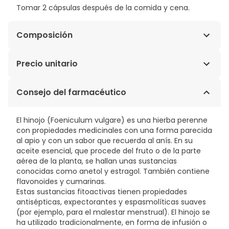
Tomar 2 cápsulas después de la comida y cena.
Composición
Carbón Activo, E.S. Hinojo 4:1 (Foeniculum vulgare
Precio unitario
miller) (Semillas), E.S. Menta (Mentha piperita) (Partes
Aéreas), E.S. Anís Verde 4:1 (Pimpinella anisum) (Anetol
0,34€ / Cápsulas
Consejo del farmacéutico
0,5%) (Semillas), E.S. Comino 5:1 (Cuminum cyminum
L.) (Semillas), E.S. Alcaravea 10:1 (Carum carvi)
(Frutos), E.S. Coriandro 5:1 (Coriandrum sativum)
El hinojo (Foeniculum vulgare) es una hierba perenne
(Partes Aéreas), Probióticos Megaflora 1.0×109 UFC/g.
con propiedades medicinales con una forma parecida
al apio y con un sabor que recuerda al anís. En su
aceite esencial, que procede del fruto o de la parte
aérea de la planta, se hallan unas sustancias
conocidas como anetol y estragol. También contiene
flavonoides y cumarinas.
Estas sustancias fitoactivas tienen propiedades
antisépticas, expectorantes y espasmolíticas suaves
(por ejemplo, para el malestar menstrual). El hinojo se
ha utilizado tradicionalmente, en forma de infusión o