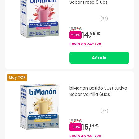
Sabor Fresa 6 uds
(
32
)
18,55€
14,
99 €
-
19
%
Envío en
24-72h
Añadir
Muy TOP
biManán Batido Sustitutivo
Sabor Vainilla 6uds
(
36
)
18,55€
15,
19 €
-
18
%
Envío en
24-72h