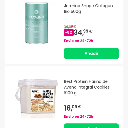
Jarmino Shape Collagen
Bio 500g
36,95€
34,
99 €
-
5
%
Envío en
24-72h
Añadir
Best Protein Harina de
Avena Integral Cookies
1900 g
16,
09 €
Envío en
24-72h