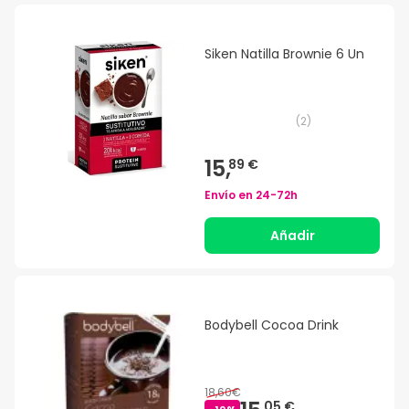
Siken Natilla Brownie 6 Un
(
2
)
15,
89 €
Envío en
24-72h
Añadir
Bodybell Cocoa Drink
18,60€
05 €