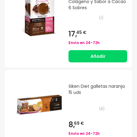
Colágeno y Sabor a Cacao
6 Sobres
(
1
)
17,
45 €
Envío en
24-72h
Añadir
Siken Diet galletas naranja
15 uds
(
8
)
8,
69 €
Envío en
24-72h