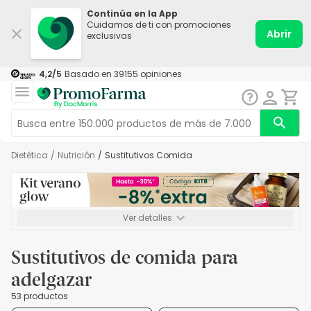
Continúa en la App
Cuidamos de ti con promociones
Abrir
exclusivas
4,2
/5
Basado en
39155
opiniones
Dietética
/
Nutrición
/
Sustitutivos Comida
Ver detalles
*-8% a partir de 72€ hasta el 16/08/2026. Se excluyen
Medicamentos y Leches infantiles de 0-6 meses o especiales. No
Sustitutivos de comida para
acumulable.
adelgazar
53 productos