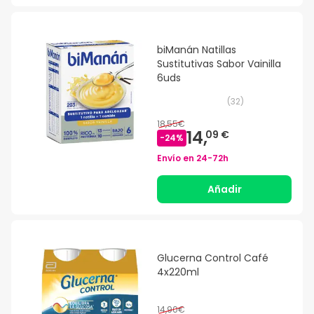
biManán Natillas
Sustitutivas Sabor Vainilla
6uds
(
32
)
18,55€
14,
09 €
-
24
%
Envío en
24-72h
Añadir
Glucerna Control Café
4x220ml
14,90€