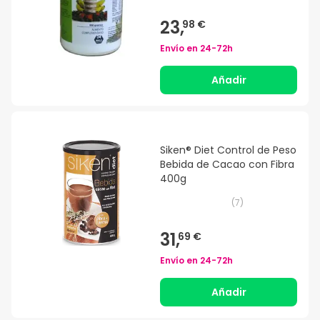
23,
98 €
Envío en
24-72h
Añadir
Siken® Diet Control de Peso
Bebida de Cacao con Fibra
400g
(
7
)
31,
69 €
Envío en
24-72h
Añadir