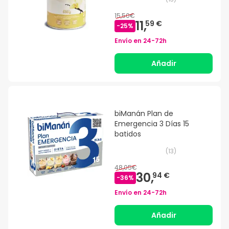
15,50€
11,
59 €
-
25
%
Envío en
24-72h
Añadir
biManán Plan de
Emergencia 3 Días 15
batidos
(
13
)
48,05€
30,
94 €
-
36
%
Envío en
24-72h
Añadir