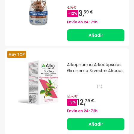
4,10€
3,
59 €
-
12
%
Envío en
24-72h
Añadir
Muy TOP
Arkopharma Arkocápsulas
Gimnema Silvestre 45caps
(
4
)
14,10€
12,
79 €
-
9
%
Envío en
24-72h
Añadir