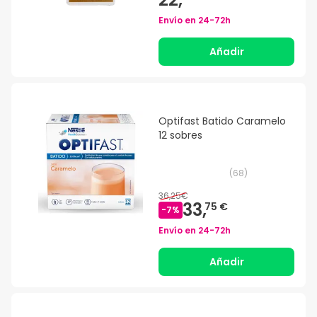
Envío en
24-72h
Añadir
Optifast Batido Caramelo
12 sobres
(
68
)
36,25€
33,
75 €
-
7
%
Envío en
24-72h
Añadir