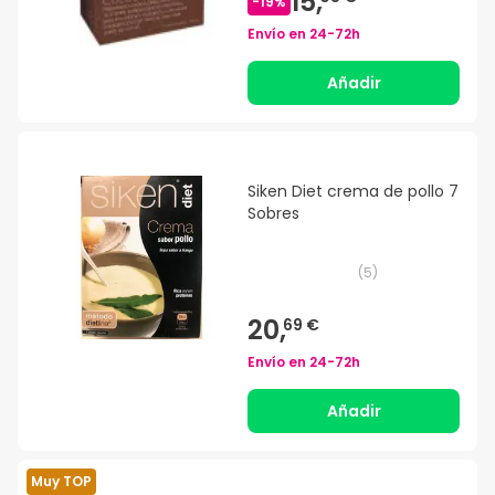
15,
-
19
%
Envío en
24-72h
Añadir
Siken Diet crema de pollo 7
Sobres
(
5
)
20,
69 €
Envío en
24-72h
Añadir
Muy TOP