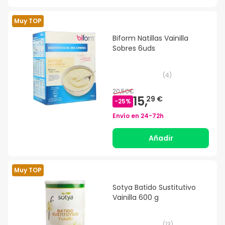
Muy TOP
Biform Natillas Vainilla
Sobres 6uds
(
4
)
20,50€
15,
29 €
-
25
%
Envío en
24-72h
Añadir
Muy TOP
Sotya Batido Sustitutivo
Vainilla 600 g
(
13
)