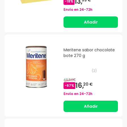
13,
-
18
%
Envío en
24-72h
Añadir
Meritene sabor chocolate
bote 270 g
(
2
)
48,50€
16,
20 €
-
67
%
Envío en
24-72h
Añadir