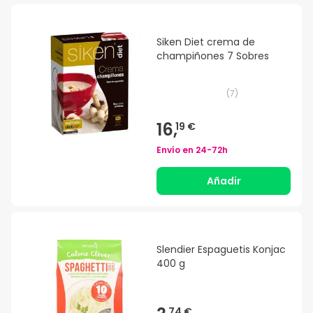
Siken Diet crema de
champiñones 7 Sobres
(
7
)
16,
19 €
Envío en
24-72h
Añadir
Slendier Espaguetis Konjac
400 g
74 €