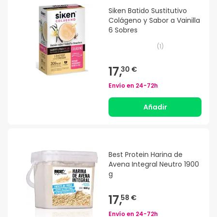
Siken Batido Sustitutivo
Colágeno y Sabor a Vainilla
6 Sobres
(
1
)
17,
30 €
Envío en
24-72h
Añadir
Best Protein Harina de
Avena Integral Neutro 1900
g
17,
58 €
Envío en
24-72h