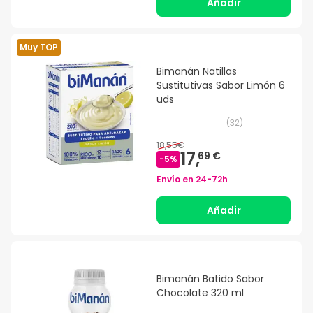
Añadir
Muy TOP
Bimanán Natillas
Sustitutivas Sabor Limón 6
uds
(
32
)
18,55€
17,
69 €
-
5
%
Envío en
24-72h
Añadir
Bimanán Batido Sabor
Chocolate 320 ml