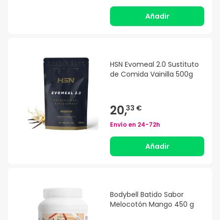
Añadir
HSN Evomeal 2.0 Sustituto
de Comida Vainilla 500g
20,
33 €
Envío en
24-72h
Añadir
Bodybell Batido Sabor
Melocotón Mango 450 g