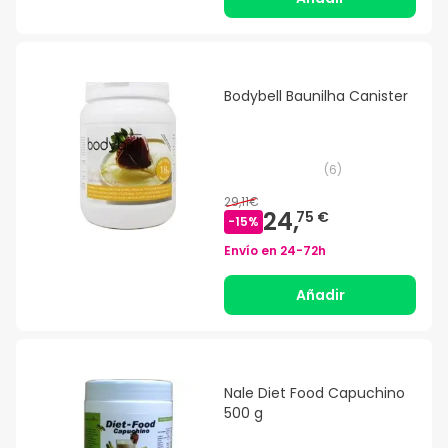
Bodybell Baunilha Canister
(
6
)
29,11€
24,
75 €
-
15
%
Envío en
24-72h
Añadir
Nale Diet Food Capuchino
500 g