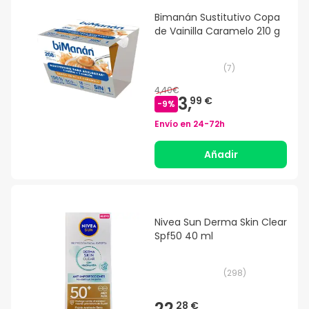
Bimanán Sustitutivo Copa
de Vainilla Caramelo 210 g
(
7
)
4,40€
3,
99 €
-
9
%
Envío en
24-72h
Añadir
Nivea Sun Derma Skin Clear
Spf50 40 ml
(
298
)
22,
28 €