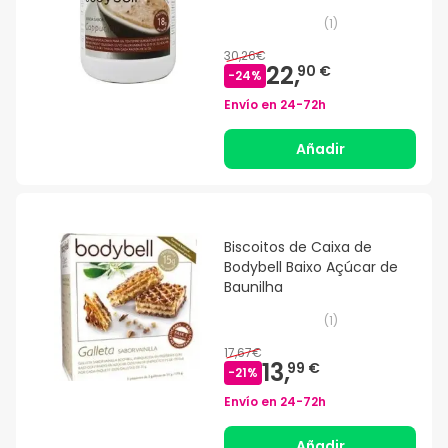
(
1
)
30,26€
22,
90 €
-
24
%
Envío en
24-72h
Añadir
Biscoitos de Caixa de
Bodybell Baixo Açúcar de
Baunilha
(
1
)
17,67€
13,
99 €
-
21
%
Envío en
24-72h
Añadir