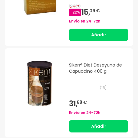
19,33€
15,
09 €
-
22
%
Envío en
24-72h
Añadir
Siken® Diet Desayuno de
Capuccino 400 g
(
15
)
31,
68 €
Envío en
24-72h
Añadir