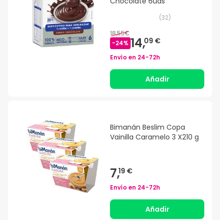
Chocolate 6uds
(
32
)
18,55€
14,
09 €
-
24
%
Envío en
24-72h
Añadir
Bimanán Beslim Copa
Vainilla Caramelo 3 X210 g
7,
19 €
Envío en
24-72h
Añadir