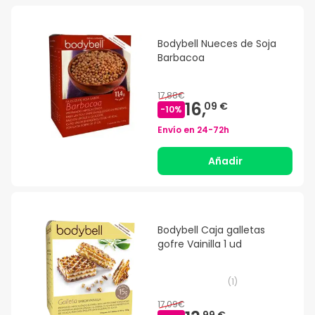
Bodybell Nueces de Soja
Barbacoa
17,88€
16,
09 €
-
10
%
Envío en
24-72h
Añadir
Bodybell Caja galletas
gofre Vainilla 1 ud
(
1
)
17,09€
99 €