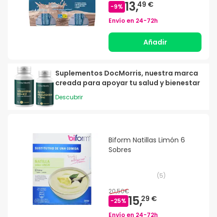
13,
49 €
-
9
%
Envío en
24-72h
Añadir
Suplementos DocMorris, nuestra marca
creada para apoyar tu salud y bienestar
Descubrir
Biform Natillas Limón 6
Sobres
(
5
)
20,50€
15,
29 €
-
25
%
Envío en
24-72h