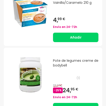
Vainilla/Caramelo 210 g
4,
99 €
Envío en
24-72h
Añadir
Pote de legumes creme de
bodybell
(
1
)
33,27€
24,
95 €
-
25
%
Envío en
24-72h