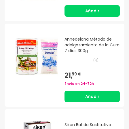
Añadir
Annedelona Método de
adelgazamiento de la Cura
7 días 300g
(
4
)
21,
99 €
Envío en
24-72h
Añadir
Siken Batido Sustitutivo