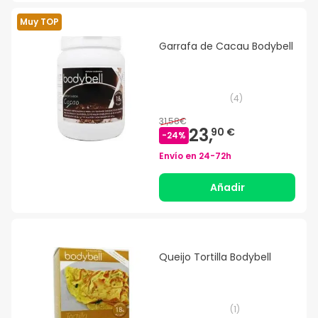
Muy TOP
Garrafa de Cacau Bodybell
(
4
)
31,58€
23,
90 €
-
24
%
Envío en
24-72h
Añadir
Queijo Tortilla Bodybell
(
1
)