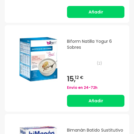
Añadir
Biform Natilla Yogur 6
Sobres
(
2
)
15,
12 €
Envío en
24-72h
Añadir
Bimanán Batido Sustitutivo