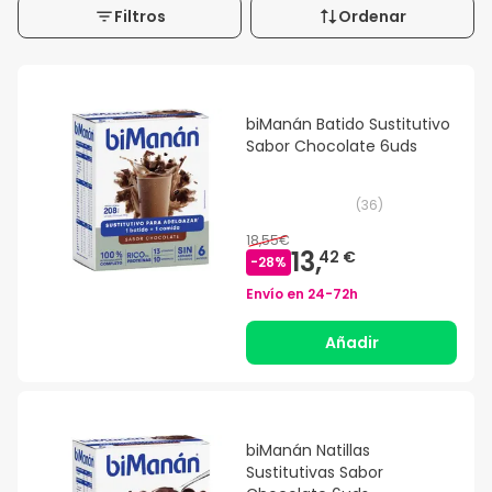
Filtros
Ordenar
biManán Batido Sustitutivo
Sabor Chocolate 6uds
(
36
)
18,55€
13,
42 €
-
28
%
Envío en
24-72h
Añadir
biManán Natillas
Sustitutivas Sabor