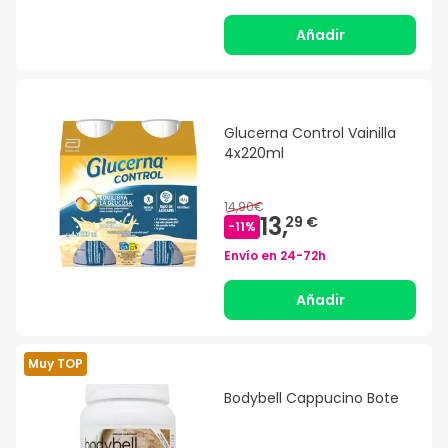
Añadir
Glucerna Control Vainilla
4x220ml
14,90€
13,
29 €
-
11
%
Envío en
24-72h
Añadir
Muy TOP
Bodybell Cappucino Bote