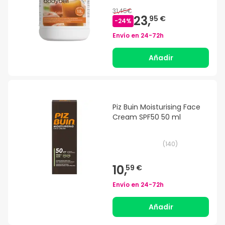
31,45€
23,
95 €
-
24
%
Envío en
24-72h
Añadir
Piz Buin Moisturising Face
Cream SPF50 50 ml
(
140
)
10,
59 €
Envío en
24-72h
Añadir