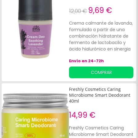
9,69 €
12,00 €
Crema calmante de lavanda,
formulada a partir de una
combinación hidratante de
fermento de lactobacilo y
ácido hialurónico en sinergia
con aloe vera y ricinoleato de
Envío en 24-72h
zinc que ayudan a reducir la
presencia y desarrollo de
COMPRAR
olores no deseados. La
fórmula acondiciona
suavemente la piel, le
Freshly Cosmetics Caring
proporciona nutrientes y
Microbiome Smart Deodorant
ofrece un relajante aroma a
40ml
lavanda.
14,99 €
Freshly Cosmetics Caring
Microbiome Smart Deodorant