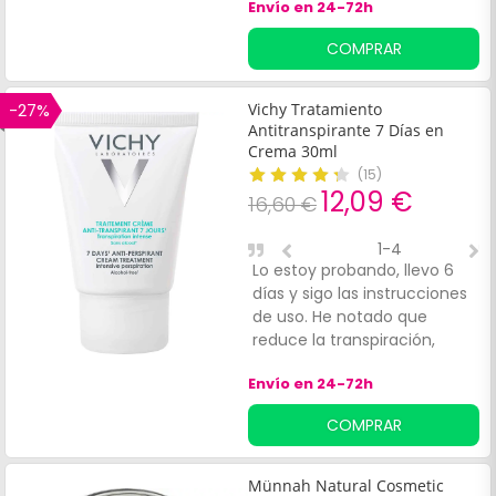
Envío en 24-72h
COMPRAR
-27%
Vichy Tratamiento
Antitranspirante 7 Días en
Crema 30ml
(
15
)
12,09 €
16,60 €
1-4
Lo estoy probando, llevo 6
E
días y sigo las instrucciones
s
de uso. He notado que
reduce la transpiración,
aunque no siempre. A ver si
Envío en 24-72h
me ayuda.
COMPRAR
Münnah Natural Cosmetic