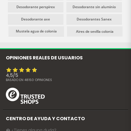
Desodorante perspirex
Desodorante sin aluminio
Desodorante axe
Desodorantes Sanex
Mustela agua de colonia
Aires de sevilla colonia
OPINIONES REALES DE USUARIOS
4,5
/
5
BASADO EN
48150
OPINIONES
CENTRO DE AYUDA Y CONTACTO
¿Tienes alguna duda?