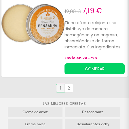
7,19 €
12,00 €
Tiene efecto relajante, se
distribuye de manera
homogénea y no engrasa,
absorbiéndose de forma
inmediata. Sus ingredientes
orgánicos de aceites
Envío en 24-72h
vegetales son:Totalmente
veganos.
COMPRAR
1
2
LAS MEJORES OFERTAS
Crema de arroz
Desodorante
Crema nivea
Desodorantes vichy