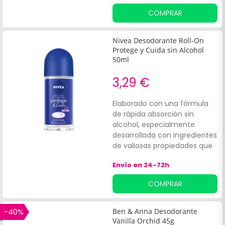
COMPRAR
Nivea Desodorante Roll-On
Protege y Cuida sin Alcohol
50ml
3,29 €
Elaborado con una fórmula
de rápida absorción sin
alcohol, especialmente
desarrollada con ingredientes
de valiosas propiedades que
dejan la piel de la axila suave
Envío en 24-72h
y cómodamente seca.
Además, proporciona una
COMPRAR
agradable fragancia única de
Nivea Creme, un aroma muy
familiar.
-40%
Ben & Anna Desodorante
Vanilla Orchid 45g