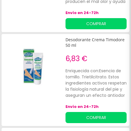
producen el mal olor y ayuda
a proteger la zona de la axila
Envío en 24-72h
de irritaciones. Está
formulado a base de:Aceites
COMPRAR
vegetalesÓxido de zinc.
Compuesto de extractos
vegetales que ayudan a
Desodorante Crema Timodore
evitar la proliferación
50 ml
bacteriana e interviene en la
síntesis de los compuestos
6,83 €
orgánicos causantes de los
malos olores. Es fácil de
Enriquecida con:Esencia de
aplicar y no contiene
tomillo. Trietilcitrato. Estos
perfume.
ingredientes activos respetan
la fisiología natural del pie y
aseguran un efecto antiodor
duradero.
Envío en 24-72h
COMPRAR