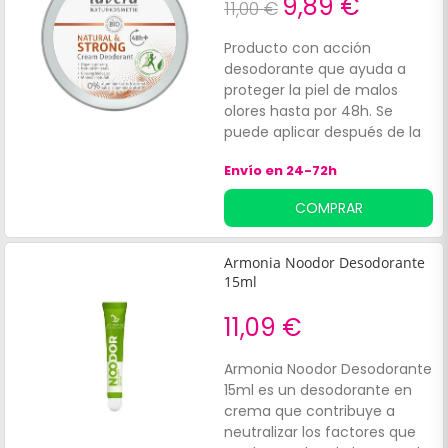
9,89 €
11,00 €
Producto con acción
desodorante que ayuda a
proteger la piel de malos
olores hasta por 48h. Se
puede aplicar después de la
depilación. Su fórmula
Envío en 24-72h
contiene ginseng bio, que
actúa como desodorante
COMPRAR
natural, activos minerales y
bicarbonato que ayudan a
reducir el sudor y manteca
Armonia Noodor Desodorante
de karité bio y aceite de coco
15ml
bio que contribuyen a
ofrecer una agradable
11,09 €
sensación en la piel. Su
formato permite una
Armonia Noodor Desodorante
duración de entre 3 a 5
15ml es un desodorante en
meses.
crema que contribuye a
neutralizar los factores que