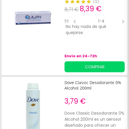
(
12
)
8,39 €
8,71 €
1-4
No hay nada de qué
S
quejarse.
d
Envío en 24-72h
COMPRAR
Dove Classic Desodorante 0%
Alcohol 200ml
3,79 €
Dove Classic Desodorante 0%
Alcohol 200ml es un aerosol
diseñado para ofrecer un