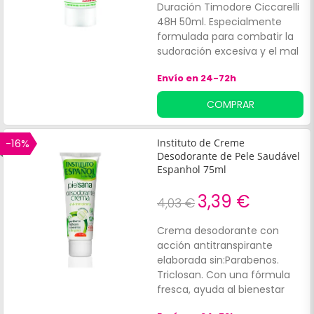
Duración Timodore Ciccarelli
48H 50ml. Especialmente
formulada para combatir la
sudoración excesiva y el mal
olor en los pies, conocidos
Envío en 24-72h
como hiperhidrosis y
bromhidrosis plantar.
COMPRAR
-16%
Instituto de Creme
Desodorante de Pele Saudável
Espanhol 75ml
3,39 €
4,03 €
Crema desodorante con
acción antitranspirante
elaborada sin:Parabenos.
Triclosan. Con una fórmula
fresca, ayuda al bienestar
cutáneo por su acción