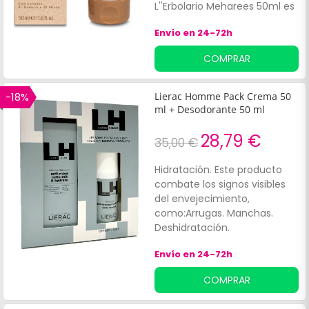
L''Erbolario Meharees 50ml es
un desodorante en crema
Envío en 24-72h
formulada con:Extractos de
mirra y dátil. Agua destilada
COMPRAR
de algodón.
-18%
Lierac Homme Pack Crema 50
ml + Desodorante 50 ml
28,79 €
35,00 €
Hidratación. Este producto
combate los signos visibles
del envejecimiento,
como:Arrugas. Manchas.
Deshidratación.
Envío en 24-72h
COMPRAR