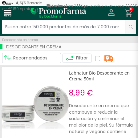
4,5
/
5
Basado
Envíos sólo a 1,99€
para cestas superiores a 20,00€
en
48150
opiniones
0
menu
Desodorante en crema
DESODORANTE EN CREMA
Filtrar
Labnatur Bio Desodorante en
Crema 50ml
8,99 €
Desodorante en crema que
contribuye a reducir la
sudoración y a eliminar el
mal olor de la piel. Su fórmula
natural y vegana contiene