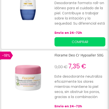
Desodorante formato roll-on
idóneo para el cuidado de la
piel. Contribuye a trabajar
sobre la irritación y la
sequedad. Su diferencial está
dado por el ¼ de crema
Envío en 24-72h
humectante y en la
combinación exclusiva de
COMPRAR
sus ingredientes, otorgándole
a la piel un 17% más de
humectación que otros
-18%
Florame Deo Cr Hypoaller 50G
antitranspirantes comunes.
7,35 €
9,00 €
Este desodorante neutraliza
eficazmente los olores
mientras mantiene la piel
seca, sin obstruir los poros,
gracias a la combinación
de:Bicarbonato sódico.
Envío en 24-72h
Almidón de maíz orgánico.