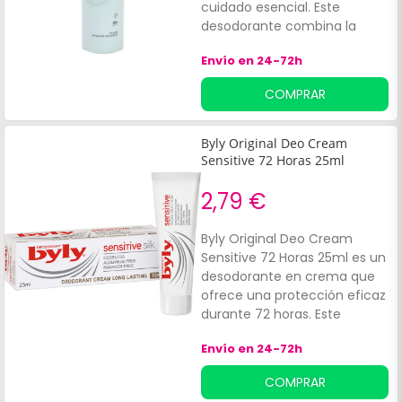
cuidado esencial. Este
desodorante combina la
calidad de Dove con un
Envío en 24-72h
precio accesible,
proporcionando una
COMPRAR
fragancia clásica que resulta
neutra y suave.
Byly Original Deo Cream
Sensitive 72 Horas 25ml
2,79 €
Byly Original Deo Cream
Sensitive 72 Horas 25ml es un
desodorante en crema que
ofrece una protección eficaz
durante 72 horas. Este
producto no
Envío en 24-72h
contiene:Fragancias.
COMPRAR