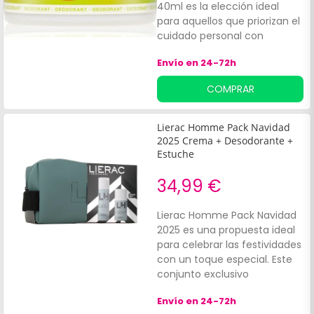
40ml es la elección ideal
para aquellos que priorizan el
cuidado personal con
componentes saludables.
Envío en 24-72h
Este desodorante natural en
formato crema está
COMPRAR
diseñado para equilibrar el
microbioma, permitiendo así
sudar sin preocuparse por los
Lierac Homme Pack Navidad
olores.
2025 Crema + Desodorante +
Estuche
34,99 €
Lierac Homme Pack Navidad
2025 es una propuesta ideal
para celebrar las festividades
con un toque especial. Este
conjunto exclusivo
incluye:Fluido antiedad global
Envío en 24-72h
para hombre: 50 ml.