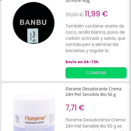
So Pure! 60g
11,99 €
20,00 €
También contiene aceite de
coco, arcilla blanca, polvo de
carbón activado y salvia, que
contribuyen a eliminar las
bacterias y regular la
sudoración excesiva. Cuenta
Envío en 24-72h
con una agradable fragancia
natural a flor de ylang ylang.
COMPRAR
Florame Desodorante Crema
24H Piel Sensible Bio 50 g
7,71 €
Florame Desodorante Crema
24H Piel Sensible Bio 50 g es