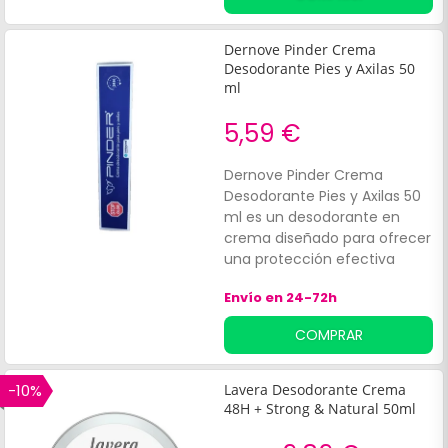
Dernove Pinder Crema
Desodorante Pies y Axilas 50
ml
5,59 €
Dernove Pinder Crema
Desodorante Pies y Axilas 50
ml es un desodorante en
crema diseñado para ofrecer
una protección efectiva
contra los olores corporales,
Envío en 24-72h
garantizando una sensación
de frescura y confort a lo
COMPRAR
largo del día. Su textura
suave y ligera permite una
rápida absorción en la piel,
-10%
Lavera Desodorante Crema
facilitando una aplicación
48H + Strong & Natural 50ml
sencilla y sin residuos.