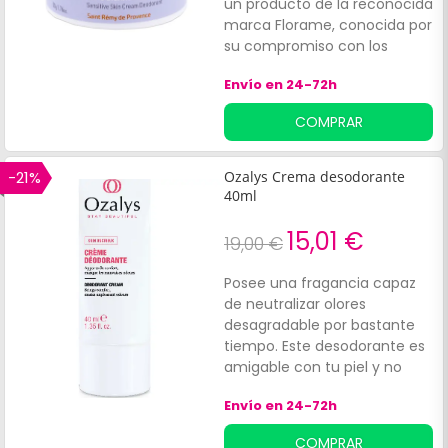
un producto de la reconocida
marca Florame, conocida por
su compromiso con los
productos naturales y
Envío en 24-72h
biológicos. Este desodorante
en crema ha sido diseñado
COMPRAR
específicamente para las
pieles sensibles, ofreciendo
una opción suave y efectiva.
-21%
Ozalys Crema desodorante
40ml
15,01 €
19,00 €
Posee una fragancia capaz
de neutralizar olores
desagradable por bastante
tiempo. Este desodorante es
amigable con tu piel y no
mancha la ropa ni inhibe la
Envío en 24-72h
transpiración.
COMPRAR