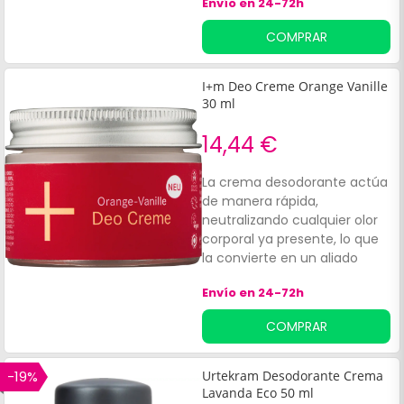
Envío en 24-72h
hidratante. A base de un
activo natural 100% natural.
COMPRAR
I+m Deo Creme Orange Vanille
30 ml
14,44 €
La crema desodorante actúa
de manera rápida,
neutralizando cualquier olor
corporal ya presente, lo que
la convierte en un aliado
ideal para llevar siempre
Envío en 24-72h
contigo. Los ingredientes de
esta crema incluyen aceites
COMPRAR
naturales como:Almendra
dulce.
-19%
Urtekram Desodorante Crema
Lavanda Eco 50 ml