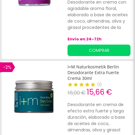
Desodorante en crema con
agradable aroma floral,
elaborado a base de aceites
de coco, almendras, oliva y
girasol procedentes de la
agricultura ecológica,
Envío en 24-72h
almidón de tapioca y óxido
de zinc, que contribuyen a
COMPRAR
absorber la humedad, y
eliminar las bacterias que
producen el mal olor. No
-2%
I+M Naturkosmetik Berlín
contiene alcohol ni sales de
Desodorante Extra Fuerte
aluminio.
Crema 30ml
(
1
)
15,66 €
16,00 €
Desodorante en crema de
efecto extra fuerte y larga
duración, elaborado a base
de aceites de coco,
almendras, oliva y girasol