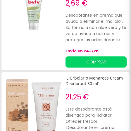
2,69 €
Desodorante en crema que
ayuda a eliminar el mal olor.
Su fórmula con aloe vera y té
verde ayuda a calmar y
proteger las axilas durante
más de 24 horas, además de
Envío en 24-72h
aportar una agradable
sensación de frescor. No
COMPRAR
contienen alcohol.
'L''Erbolario Meharees Cream
Deodorant 50 ml'
21,25 €
Este desodorante está
diseñado para:Hidratar.
Ofrecer frescor.
'Desodorante en crema