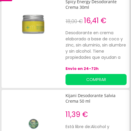
Spicy Energy Desodorante
Crema 30ml
16,41 €
18,00 €
Desodorante en crema
elaborado a base de coco y
zinc, sin aluminio, sin alumbre
y sin alcohol. Tiene
propiedades que ayudan a
neutralizar cualquier olor
Envío en 24-72h
corporal durante horas, sin
afectar la regulación natural
COMPRAR
de la transpiración de la piel.
Su contenido de óxido de
zinc ayuda a relajar la piel
Kijani Desodorante Salvia
sensible de las axilas,
Crema 50 ml
principalmente luego del
afeitado. Su fórmula también
11,39 €
contiene aceite de
almendras y aceite de oliva
Está libre de:Alcohol y