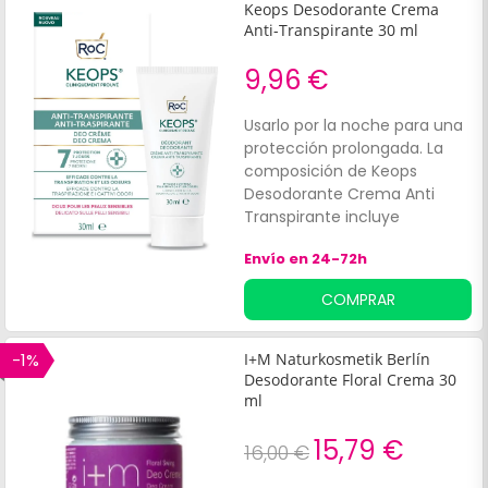
Keops Desodorante Crema
Anti-Transpirante 30 ml
9,96 €
Usarlo por la noche para una
protección prolongada. La
composición de Keops
Desodorante Crema Anti
Transpirante incluye
ingredientes
Envío en 24-72h
como:Clorhidrato de
aluminio.
COMPRAR
-1%
I+M Naturkosmetik Berlín
Desodorante Floral Crema 30
ml
15,79 €
16,00 €