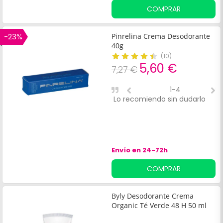
COMPRAR
-23%
Pinrelina Crema Desodorante
40g
(
10
)
5,60 €
7,27 €
1-4
Lo recomiendo sin dudarlo
M
p
v
c
a
Envío en 24-72h
COMPRAR
Byly Desodorante Crema
Organic Té Verde 48 H 50 ml