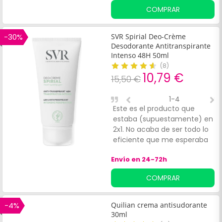
COMPRAR
-30%
SVR Spirial Deo-Crème
Desodorante Antitranspirante
Intenso 48H 50ml
(
8
)
10,79 €
15,50 €
1-4
Este es el producto que
E
estaba (supuestamente) en
m
2x1. No acaba de ser todo lo
o
eficiente que me esperaba
Envío en 24-72h
COMPRAR
-4%
Quilian crema antisudorante
30ml