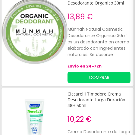
Desodorante Organico 30ml
13,89 €
Münnah Natural Cosmetic
Desodorante Organico 30ml
es un desodorante en crema
elaborado con ingredientes
naturales. Se absorbe
rápidamente evitando
Envío en 24-72h
manchar la ropa. Apto para
pieles sensibles. Sin alcohol, ni
COMPRAR
aluminio, sin agua.
Ciccarelli Timodore Crema
Desodorante Larga Duración
48H 50ml
10,22 €
Crema Desodorante de Larga