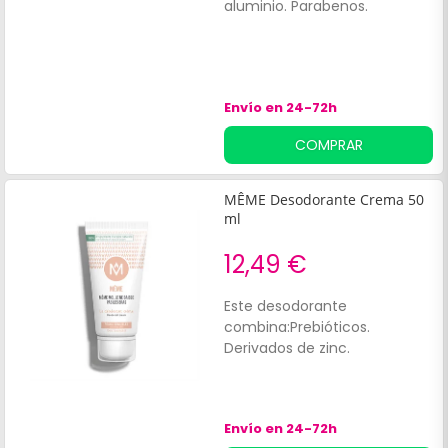
ecológicos que dejan la piel
aluminio. Parabenos.
aterciopelada.
Envío en 24-72h
COMPRAR
MÊME Desodorante Crema 50
ml
12,49 €
Este desodorante
combina:Prebióticos.
Derivados de zinc.
Envío en 24-72h