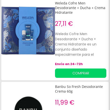
Weleda Cofre Men
Desodorante + Ducha + Crema
Hidratante
27,11 €
Weleda Cofre Men
Desodorante + Ducha +
Crema Hidratante es un
conjunto diseñado
especialmente para el
cuidado masculino. Este
Envío en 24-72h
cofre incluye tres productos
esenciales:Crema hidratante
COMPRAR
para hombres: formulada
para proporcionar múltiples
beneficios, manteniendo la
Banbu So Fresh Desodorante
piel bien hidratada y
Crema 60g
favoreciendo su elasticidad y
suavidad tanto de día como
11,99 €
de noche.