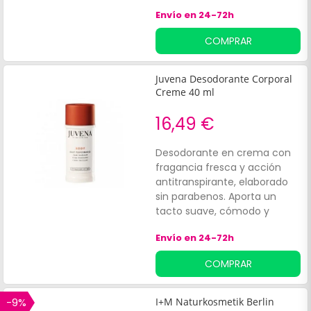
procedentes de la agricultura
Envío en 24-72h
ecológica, almidón de
tapioca y óxido de zinc, que
COMPRAR
contribuyen a absorber la
humedad, y eliminar las
bacterias que producen el
Juvena Desodorante Corporal
mal olor. Especialmente
Creme 40 ml
indicado para su uso en
actividades deportivas
16,49 €
intensas, viajes a países de
mucho calor o personas con
Desodorante en crema con
mucha sudoración.
fragancia fresca y acción
antitranspirante, elaborado
sin parabenos. Aporta un
tacto suave, cómodo y
eficaz. Apto para pieles
Envío en 24-72h
sensibles, en hombres y
mujeres.
COMPRAR
-9%
I+M Naturkosmetik Berlin