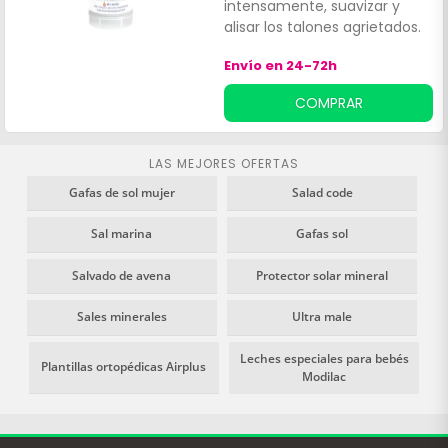
intensamente, suavizar y
alisar los talones agrietados.
Formulado a partir de urea
Envío en 24-72h
(25% del total de la
formulación), sales de Epsom
COMPRAR
y aceites esenciales de
menta piperita y lavanda,
este stick Reparador Anti
LAS MEJORES OFERTAS
Crevasses U+ Scholl exfolia y
Gafas de sol mujer
Salad code
elimina sin esfuerzo la piel
seca y rugosa de los talones.
Sal marina
Gafas sol
Salvado de avena
Protector solar mineral
Sales minerales
Ultra male
Leches especiales para bebés
Plantillas ortopédicas Airplus
Modilac