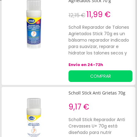
Agrietados Stick 70 g
de alivio.
11,99 €
12,15 €
Scholl Reparador de Talones
Agrietados Stick 70g es un
bálsamo reparador indicado
para suavizar, reparar e
hidratar los talones secos y
agrietados. Formulado con
Envío en 24-72h
urea, sal de Epsom y aceites
esenciales.
COMPRAR
Scholl Stick Anti Grietas 70g
9,17 €
Scholl Stick Reparador Anti
Crevasses U+ 70g está
diseñado para nutrir