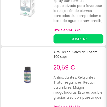
Spray con fórmula
especializada para favorecer
la relajación de piernas
cansadas. Su composición a
base de agua de hamamelis,
verbena, manzanilla, árnica,
Envío en 24-72h
sales de Epsom y sal marina
proporciona una acción
COMPRAR
astringente y lenitiva que
deja una agradable
sensación de frescor y alivio
Alfa Herbal Sales de Epsom
en las piernas pesadas.
100 caps
20,59 €
Antioxidantes. Relajantes
Tratar esguinces. Reducir
calambres. Mitigar
magulladuras. Esto es posible
gracias a su compuesto que
está elaborado a base de
Envío en 24-72h