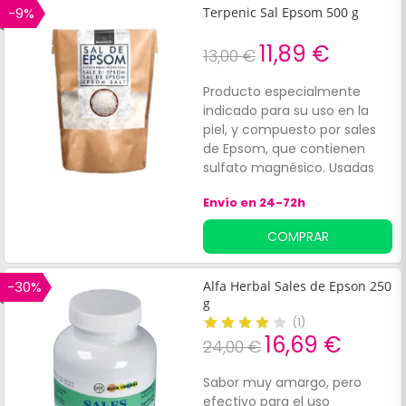
funcionamiento de músculos
-9%
Terpenic Sal Epsom 500 g
y huesos. De forma tópica se
puede emplear para elaborar
11,89 €
13,00 €
peelings corporales.
Producto especialmente
indicado para su uso en la
piel, y compuesto por sales
de Epsom, que contienen
sulfato magnésico. Usadas
durante el baño, contribuyen
Envío en 24-72h
a aliviar el dolor muscular, a
reducir el estrés, disminuir
COMPRAR
inflamaciones y refrescar la
piel. También son muy útiles
para realizar peelings
-30%
Alfa Herbal Sales de Epson 250
corporales, mezcladas con
g
aceites vegetales. En este
(
1
)
caso, cuanto mayor sea el
16,69 €
24,00 €
porcentaje del aceite, más
suave será la acción
Sabor muy amargo, pero
exfoliante.
efectivo para el uso