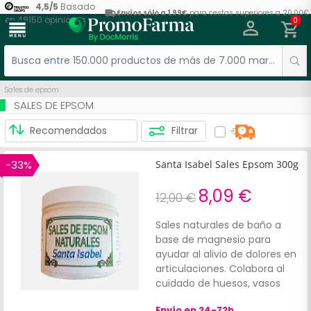
4,5
/
5
Basado
Envíos sólo a 1,99€
para cestas superiores a 20,00€
en
48150
opiniones
0
menu
Sales de epsom
SALES DE EPSOM
Filtrar
-33%
Santa Isabel Sales Epsom 300g
8,09 €
12,00 €
Sales naturales de baño a
base de magnesio para
ayudar al alivio de dolores en
articulaciones. Colabora al
cuidado de huesos, vasos
sanguíneos y mucosa
Envío en 24-72h