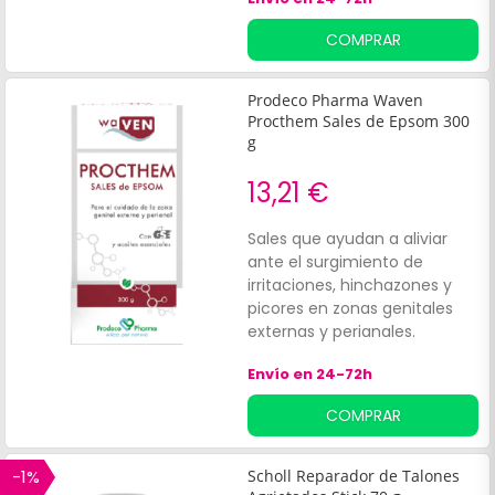
magnesio, un mineral que
tiene propiedades:Anti
COMPRAR
inflamatorias.
Prodeco Pharma Waven
Procthem Sales de Epsom 300
g
13,21 €
Sales que ayudan a aliviar
ante el surgimiento de
irritaciones, hinchazones y
picores en zonas genitales
externas y perianales.
Además, ayudan a facilitar la
Envío en 24-72h
reducción del edema. Su
fórmula contiene aceites
COMPRAR
esenciales de ciprés y mirto,
extracto de semillas de
pomelo que calman la zona
-1%
Scholl Reparador de Talones
tratada aportando sensación