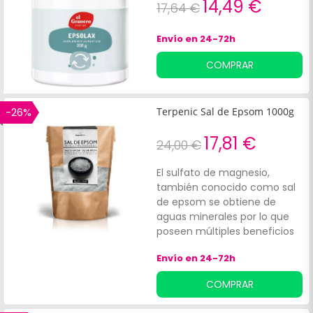
14,49 €
17,64 €
Envío en 24-72h
COMPRAR
-26%
Terpenic Sal de Epsom 1000g
17,81 €
24,00 €
El sulfato de magnesio,
también conocido como sal
de epsom se obtiene de
aguas minerales por lo que
poseen múltiples beneficios
tanto si se ingiere como si se
Envío en 24-72h
emplea para la elaboración
de productos cosméticos.
COMPRAR
Tiene acción ligeramente
laxante y ayuda al correcto