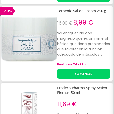
-44%
Terpenic Sal de Epsom 250 g
8,99 €
16,00 €
Sal enriquecida con
magnesio que es un mineral
básico que tiene propiedades
que favorecen la función
adecuada de músculos y
huesos, además tiene un
Envío en 24-72h
suave efecto laxante. Se
encuentra indicado para
COMPRAR
baños y peelingo corporal de
uso externo.
Prodeco Pharma Spray Activo
Piernas 50 ml
11,69 €