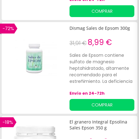
intestinal. Recomendado
para personas con
COMPRAR
deficiencias de magnesio,
que no puede incorporarlos a
su dieta por condiciones
-72%
Dismag Sales de Epsom 300g
digestivas especiales.
Favorece la recuperación
8,99 €
31,91 €
muscular después de largas
horas de trabajo o actividad
Sales de Epsom contiene
física.
sulfato de magnesio
heptahidratado, altamente
recomendado para el
estreñimiento. La deficiencia
de magnesio puede causar
Envío en 24-72h
estreñimiento por eso mismo
debes consumir una dosis
COMPRAR
diaria para poder ir de vientre.
¡Tu aporte diario de
magnesio heptahidratado
-18%
El granero Integral Epsolina
imprescindible para combatir
Sales Epson 350 g
el estreñimiento!