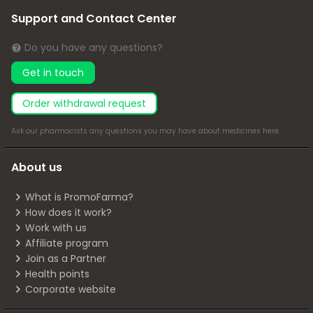
Support and Contact Center
Do you have any questions?
Get in touch
Order withdrawal request
Ask our pharmacists any questions you may have about medicines
here
.
About us
What is PromoFarma?
How does it work?
Work with us
Affiliate program
Join as a Partner
Health points
Corporate website