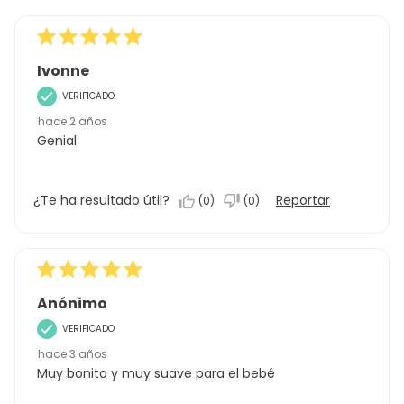
Reseñas
Ivonne
VERIFICADO
hace 2 años
Genial
¿Te ha resultado útil?
Reportar
(
0
)
(
0
)
Anónimo
VERIFICADO
hace 3 años
Muy bonito y muy suave para el bebé