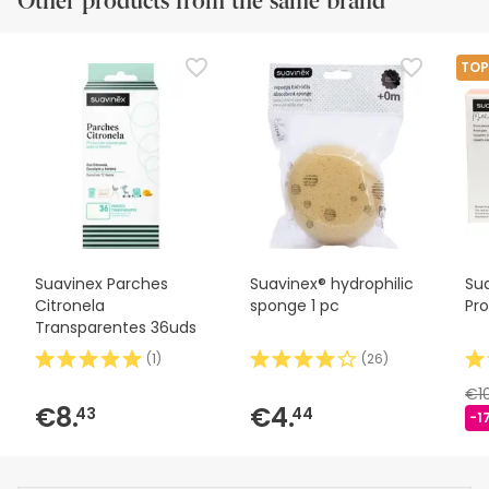
Other products from the same brand
TOP
Suavinex Parches
Suavinex® hydrophilic
Su
Citronela
sponge 1 pc
Pr
Transparentes 36uds
(
1
)
(
26
)
€1
€8.
€4.
43
44
-1