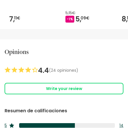
5,15€
7,
5,
8,
11€
09€
-1%
Opinions
4.4
(24 opiniones)
Write your review
Resumen de calificaciones
5
14