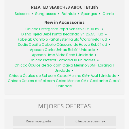
RELATED SEARCHES ABOUT Brush
Scissors
Sunglasses
Bathtub
Sponges
Comb
New in Accessories
Chicco Detergente Ropa Sensitive 1.500 ml
Disna Tijera Bebé Punta Redonda Vf-25.55 1 ud
Fabelab Cambio Pañal Esterilla Lila/Caramelo 1 ud
Dodie Cepillo Cabello Cáscara de Huevo Bebé 1 ud
Aposan Corta Unhas Bebé 1 Unidade
Aposan Lima Vidro Bebé 1 Unidade
Chicco Protetor Tomada 10 Unidades
Chicco Óculos de Sol com Caixa Menino 36M+ Laranja 1
Unidade
Chicco Óculos de Sol com Caixa Menino 0M+ Azul 1 Unidade
Chicco Óculos de Sol com Caixa Menina 0M+ Castanho Claro 1
Unidade
MEJORES OFERTAS
Rosa mosqueta
Chupete suavinex