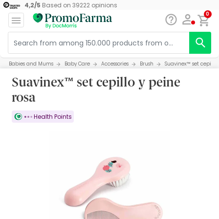
4,2
/
5
Based on
39222
opinions
0
Babies and Mums
Baby Care
Accessories
Brush
Suavinex™ set cepillo 
Suavinex™ set cepillo y peine
rosa
Health Points