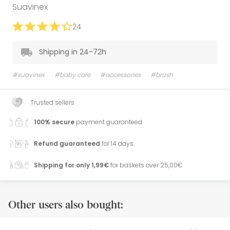
Suavinex
24
Shipping in 24-72h
#suavinex
#baby care
#accessories
#brush
Trusted sellers
100% secure
payment guaranteed
Refund guaranteed
for 14 days
Shipping for only 1,99€
for baskets over 25,00€
Other users also bought: