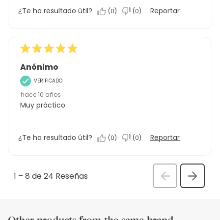
¿Te ha resultado útil?
Reportar
(
0
)
(
0
)
Anónimo
VERIFICADO
hace 10 años
Muy práctico
¿Te ha resultado útil?
Reportar
(
0
)
(
0
)
1
–
8 de 24
Reseñas
Anterior
Siguien
Rese
Reseñ