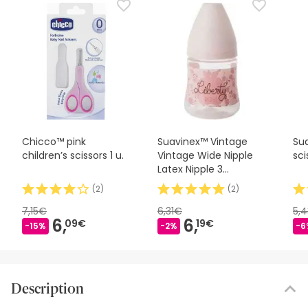
Chicco™ pink
Suavinex™ Vintage
Sua
children’s scissors 1 u.
Vintage Wide Nipple
sci
Latex Nipple 3
Positions Ros 150ml
(
2
)
(
2
)
7,15€
6,31€
5,
6,
6,
09€
19€
-15%
-2%
-6
Description