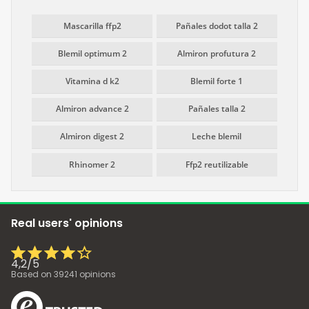
Mascarilla ffp2
Pañales dodot talla 2
Blemil optimum 2
Almiron profutura 2
Vitamina d k2
Blemil forte 1
Almiron advance 2
Pañales talla 2
Almiron digest 2
Leche blemil
Rhinomer 2
Ffp2 reutilizable
Real users' opinions
4,2
/
5
Based on
39241
opinions