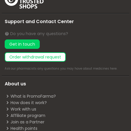
Support and Contact Center
Do you have any questions?
Get in touch
Order withdrawal request
Ask our pharmacists any questions you may have about medicines
here
.
About us
What is PromoFarma?
How does it work?
Work with us
Affiliate program
Join as a Partner
Health points