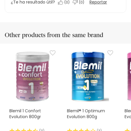
¿Te ha resultado útil?
Reportar
(
0
)
(
0
)
Other products from the same brand
Blemil 1 Confort
Blemil® 1 Optimum
Bl
Evolution 800gr
Evolution 800g
Ev
(
11
)
(
3
)