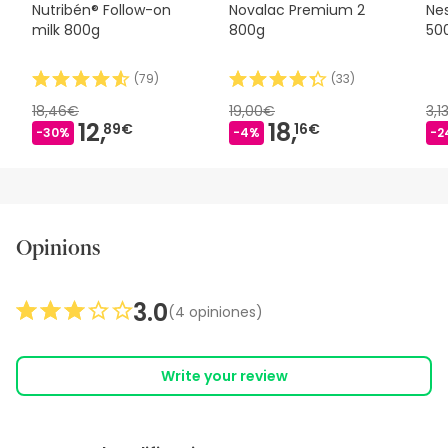
Nutribén® Follow-on
Novalac Premium 2
Nes
milk 800g
800g
50
(
79
)
(
33
)
18,46€
19,00€
3,1
12,
18,
89€
16€
-30%
-4%
-2
Opinions
3.0
(4 opiniones)
Write your review