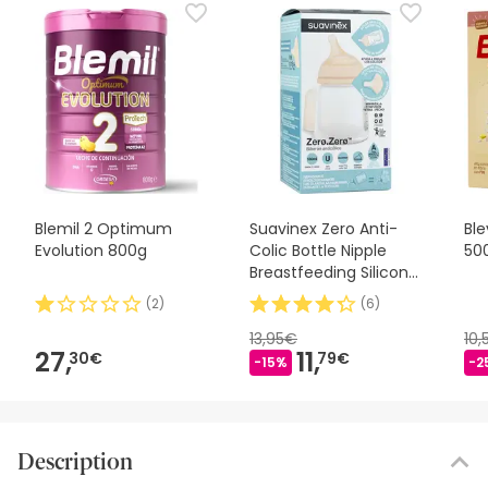
Blemil 2 Optimum
Suavinex Zero Anti-
Ble
Evolution 800g
Colic Bottle Nipple
50
Breastfeeding Silicone
Mix 180ml
(
2
)
(
6
)
13,95€
10
27,
11,
30€
79€
-15%
-2
Description