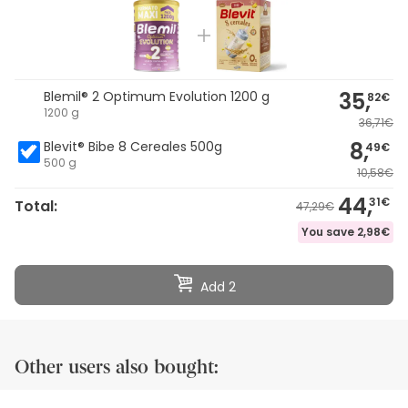
35,
Blemil® 2 Optimum Evolution 1200 g
82€
1200 g
36,71€
8,
Blevit® Bibe 8 Cereales 500g
49€
500 g
10,58€
44,
31€
Total:
47,29€
You save
2,98€
Add 2
Other users also bought: