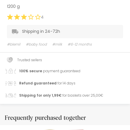
1200 g
4
Shipping in 24-72h
#blemil
#baby food
#milk
#6-12 months
Trusted sellers
100% secure
payment guaranteed
Refund guaranteed
for 14 days
Shipping for only 1,99€
for baskets over 25,00€
Frequently purchased together