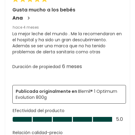
Gusta mucho a los bebés
Ana
hace 4 meses
La mejor leche del mundo . Me la recomendaron en
el hospital y ha sido un gran descubrimiento.
Además se ser una marca que no ha tenido
problemas de alerta sanitaria como otras
6 meses
Duración de propiedad
Publicada originalmente en
Blemil® 1 Optimum
Evolution 800g
Efectividad del producto
Efectividad
5.0
del
producto,
Relación calidad-precio