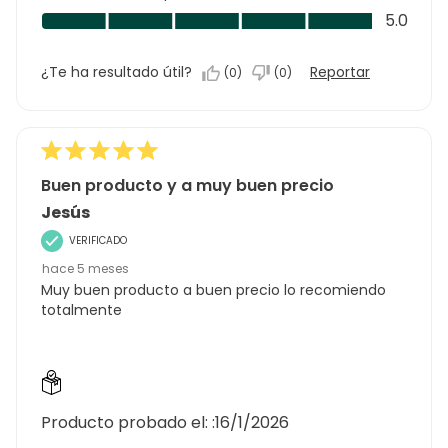
5.0
Relación
5.0
de
calidad-
5
precio,
¿Te ha resultado útil?
Reportar
(
0
)
(
0
)
5.0
de
5
Buen producto y a muy buen precio
Jesús
VERIFICADO
hace 5 meses
Muy buen producto a buen precio lo recomiendo
totalmente
Producto probado el: :
16/1/2026