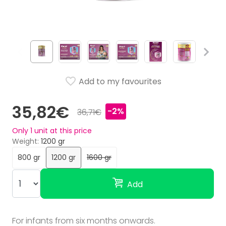
Add to my favourites
35,82€
-2%
36,71€
Only
1
unit at this price
Weight
1200 gr
800 gr
1200 gr
1600 gr
Add
For infants from six months onwards.