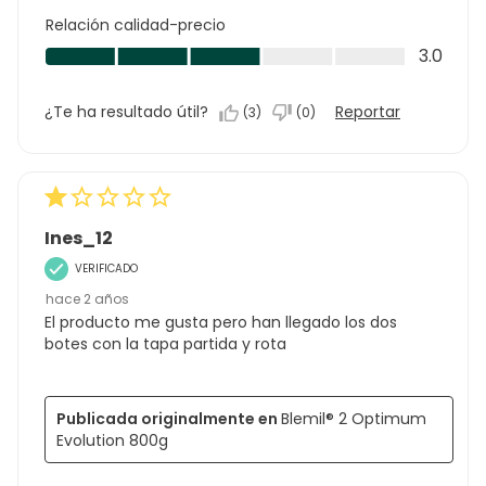
producto,
Relación calidad-precio
1.0
Relación
3.0
de
calidad-
5
precio,
¿Te ha resultado útil?
Reportar
(
3
)
(
0
)
3.0
de
5
Ines_12
VERIFICADO
hace 2 años
El producto me gusta pero han llegado los dos
botes con la tapa partida y rota
Publicada originalmente en
Blemil® 2 Optimum
Evolution 800g