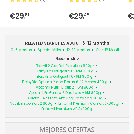
€29.
€29.
€
81
45
RELATED SEARCHES ABOUT 6-12 Months
0-6 Months
Special Milks
12-18 Months
Over 18 Months
New in Milk
Blemil 2 Confort Evolution 800gr
BabyBio Optigest 2 6-12M 800 g
BabyBio Optigest 1 0-6M 800 g
BabyBio Optima 2 con Fibras 6-12 Meses 400 g
Aptamil Nutri-Biotik 2 +6M 800g
Aptamil ProFutura 2 Duo Leite +6M 800g
Aptamil AR 1 Leite Anti Regurgitação 800g
Nutriben confort 2 800g
Enfamil Premium Confort 3x800gr
Enfamil Premium AR 3x800g
MEJORES OFERTAS