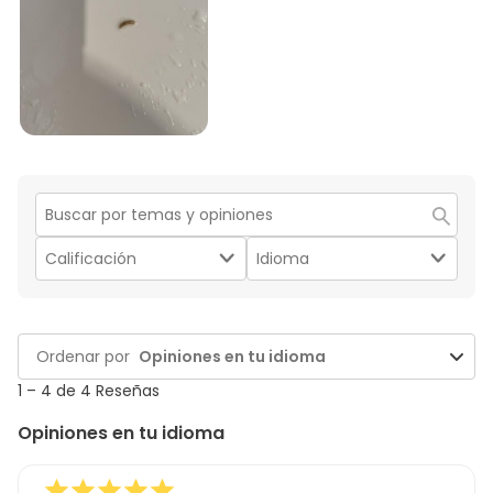
5
Región
de
Filtrar
Filtrar
búsqueda
por
por
de
Calificación.
Idioma.
temas
y
1
Ordenar por
Opiniones en tu idioma
reseñas
to
4
1
–
4 de 4
Reseñas
de
Opiniones en tu idioma
4
Reseñas