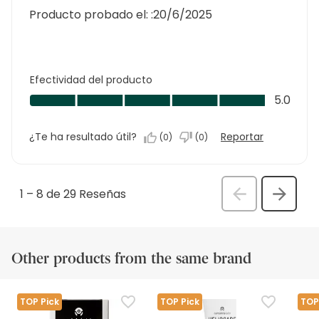
Producto probado el: :
20/6/2025
Efectividad del producto
Efectividad
5.0
del
producto,
¿Te ha resultado útil?
Reportar
(
0
)
(
0
)
5.0
de
5
1
–
8 de 29
Reseñas
Anterior
Siguien
Rese
Reseñ
Other products from the same brand
TOP Pick
TOP Pick
TOP