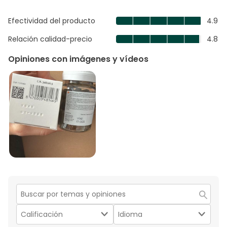
estre
Efectividad del producto
4.9
Efectividad
del
Relación calidad-precio
4.8
Relación
producto,
calidad-
Opiniones con imágenes y vídeos
4.9
precio,
de
4.8
5
de
5
Región
de
Filtrar
Filtrar
búsqueda
por
por