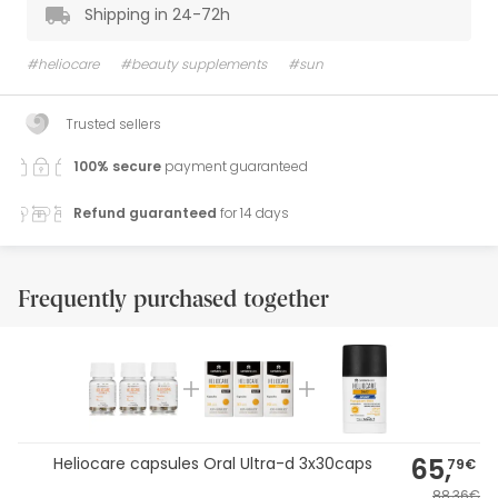
Shipping in 24-72h
#heliocare
#beauty supplements
#sun
Trusted sellers
100% secure
payment guaranteed
Refund guaranteed
for 14 days
Frequently purchased together
65,
Heliocare capsules Oral Ultra-d 3x30caps
79€
88,36€