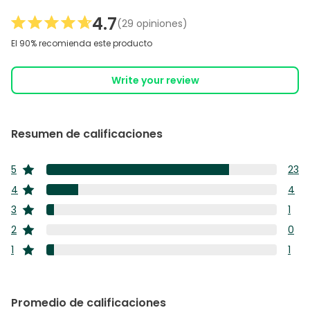
4.7
(29 opiniones)
El 90% recomienda este producto
Write your review
Resumen de calificaciones
5
23
estrellas
23
4
4
estrellas
rese
4
3
1
con
estrellas
rese
1
5
2
0
con
estrellas
rese
estre
0
4
1
1
con
estrellas
rese
estre
1
3
con
rese
estre
2
con
Promedio de calificaciones
estre
1