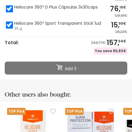
76,
Heliocare 360º D Plus Cápsulas 3x30caps
16€
128,18€
15,
Heliocare 360º Sport Transparent Stick 1ud
99€
25 g
28,23€
157,
94€
Total:
244,77€
You save
86,83€
Add 3
Other users also bought:
TOP Pick
TOP Pick
TOP