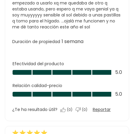
empezado a usarlo xq me quedaba de otro q
estaba usando, pero espero q me vaya genial ya q
soy muyyyyyy sensible al sol debido a unas pastillas
q tomo para el hígado. ...ojalá me funcionen y no
me dé tanto reacción este año el sol
1 semana
Duración de propiedad
Efectividad del producto
Efectividad
5.0
del
producto,
Relación calidad-precio
5.0
Relación
5.0
de
calidad-
5
precio,
¿Te ha resultado útil?
Reportar
(
0
)
(
0
)
5.0
de
5