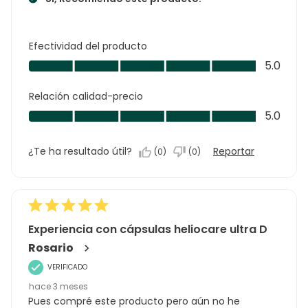
Efectividad del producto
Efectividad
5.0
del
producto,
Relación calidad-precio
5.0
Relación
5.0
de
calidad-
5
precio,
¿Te ha resultado útil?
Reportar
(
0
)
(
0
)
5.0
de
5
Experiencia con cápsulas heliocare ultra D
Rosario
VERIFICADO
hace 3 meses
Pues compré este producto pero aún no he