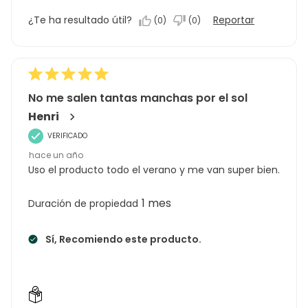
5
precio,
¿Te ha resultado útil?
Reportar
(
0
)
(
0
)
5.0
de
5
No me salen tantas manchas por el sol
Henri
VERIFICADO
hace un año
Uso el producto todo el verano y me van super bien.
1 mes
Duración de propiedad
Sí, Recomiendo este producto.