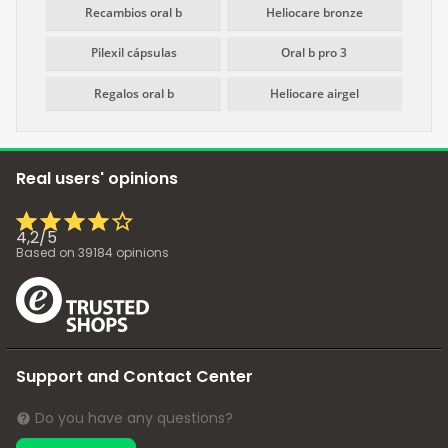
Recambios oral b
Heliocare bronze
Pilexil cápsulas
Oral b pro 3
Regalos oral b
Heliocare airgel
Real users' opinions
4,2
/
5
Based on
39184
opinions
Support and Contact Center
Do you have any questions?