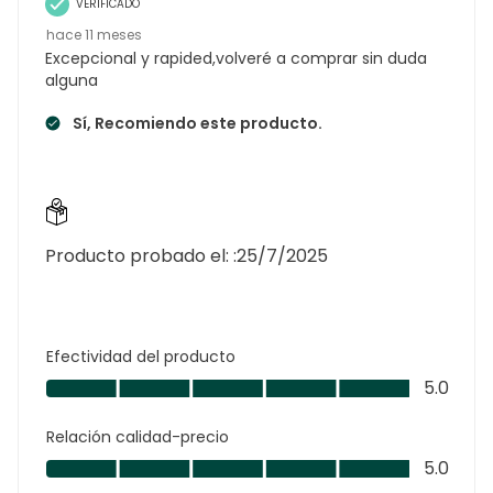
VERIFICADO
hace 11 meses
Excepcional y rapided,volveré a comprar sin duda
alguna
Sí, Recomiendo este producto.
Producto probado el: :
25/7/2025
Efectividad del producto
Efectividad
5.0
del
producto,
Relación calidad-precio
5.0
Relación
5.0
de
calidad-