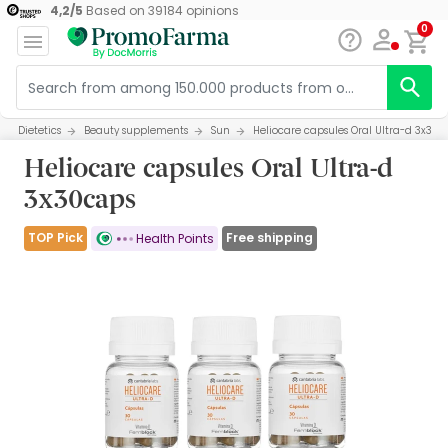
4,2
/
5
Based on
39184
opinions
0
Dietetics
Beauty supplements
Sun
Heliocare capsules Oral Ultra-d 3x30c
Heliocare capsules Oral Ultra-d
3x30caps
TOP Pick
Free shipping
Health Points