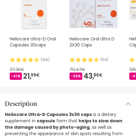
Heliocare Ultra-D Oral
Heliocare Oral Ultra D
Hel
Capsules 30caps
2X30 Caps
Cá
(
134
)
(
54
)
37,25€
70,47€
128
21,
43,
99€
86€
-41%
-38%
-4
Description
Heliocare Ultra-D Capsules 3x30 caps
is a dietary
supplement in
capsule
form that
helps to slow down
the damage caused by photo-aging
, as well as
preventing the appearance of skin spots resulting from