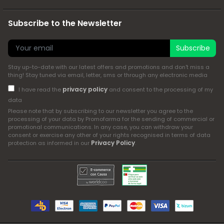
Subscribe to the Newsletter
Subscribe
Stay up-to-date with our latest offers and promotions and don't miss a
thing! Stay tuned via email, letter, sms or through any electronic media
privacy policy
I have read the
and consent to the processing of my
data
Please note that by subscribing to our newsletter you agree to the
processing of your data by Promofarma for the sending of commercial or
promotional communications. In any case, you can withdraw your
consent or exercise any other of your rights recognised in terms of data
Privacy Policy
protection as informed in our
.