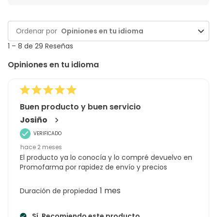
de
Calificación.
Idioma.
temas
y
1
Ordenar por
Opiniones en tu idioma
reseñas
to
8
1
–
8 de 29
Reseñas
de
Opiniones en tu idioma
29
Reseñas
Buen producto y buen servicio
Josiño
VERIFICADO
hace 2 meses
El producto ya lo conocía y lo compré devuelvo en
Promofarma por rapidez de envío y precios
1 mes
Duración de propiedad
Sí, Recomiendo este producto.