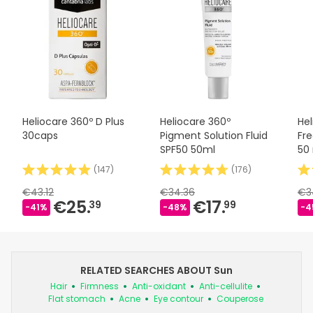
Heliocare 360º D Plus
Heliocare 360º
Hel
30caps
Pigment Solution Fluid
Fr
SPF50 50ml
50
(
147
)
(
176
)
€43.12
€34.36
€3
€25.
€17.
39
99
-41%
-48%
-4
RELATED SEARCHES ABOUT Sun
Hair
Firmness
Anti-oxidant
Anti-cellulite
Flat stomach
Acne
Eye contour
Couperose