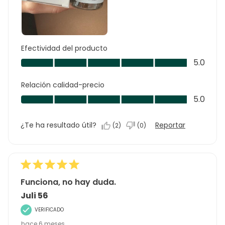
Efectividad del producto
Efectividad
5.0
del
producto,
Relación calidad-precio
5.0
Relación
5.0
de
calidad-
5
precio,
¿Te ha resultado útil?
Reportar
(
2
)
(
0
)
5.0
de
5
Funciona, no hay duda.
Juli 56
VERIFICADO
hace 6 meses