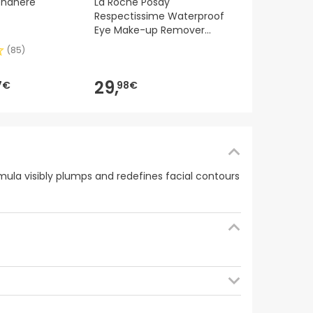
phanere
La Roche Posay
Día Noche 
Respectissime Waterproof
Eye Make-up Remover
2X125 ml
(
85
)
21,
89€
29,
7€
98€
ormula visibly plumps and redefines facial contours