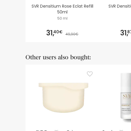
SVR Densitium Rose Eclat Refill
SVR Densit
50ml
50 ml
31,
31,
40€
8
49,90€
Other users also bought: