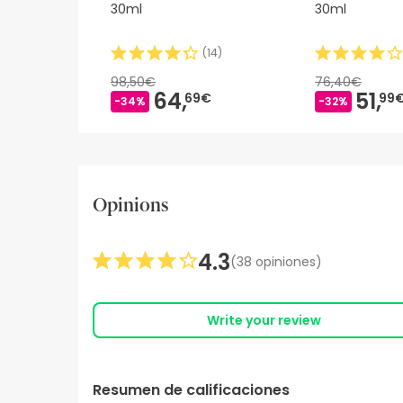
30ml
30ml
(
14
)
98,50€
76,40€
64,
51,
69€
99
-34%
-32%
Opinions
4.3
(38 opiniones)
Write your review
Resumen de calificaciones