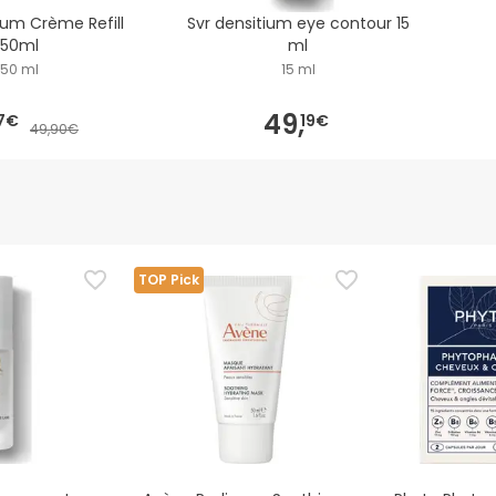
ium Crème Refill
Svr densitium eye contour 15
50ml
ml
50 ml
15 ml
49,
7€
19€
49,90€
TOP Pick