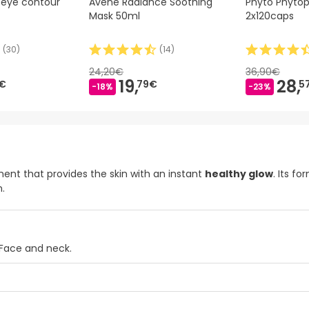
 eye contour
Avène Radiance Soothing
Phyto Phyto
Mask 50ml
2x120caps
(
30
)
(
14
)
24,20€
36,90€
19,
28,
€
79€
5
-18%
-23%
ent that provides the skin with an instant
healthy glow
. Its f
.
 Face and neck.