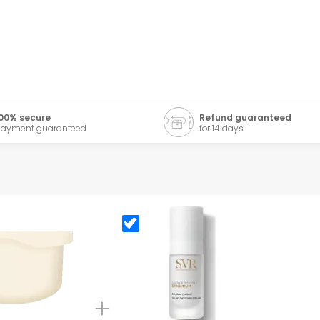
00% secure
Refund guaranteed
ayment guaranteed
for 14 days