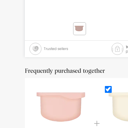
Orthopedics
Herbalist
Natural Cosmetics
Brands
1
Trusted sellers
p
Best sellers
Health points
Frequently purchased together
Blog