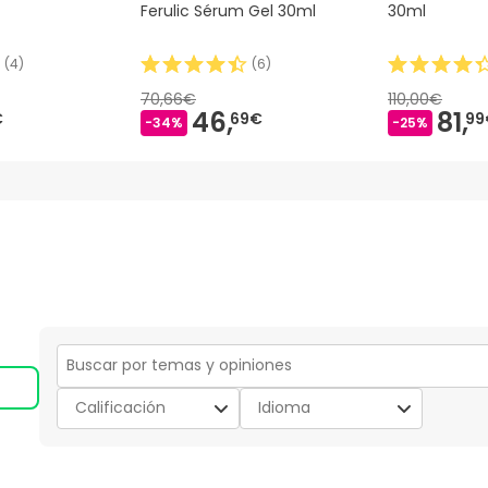
Ferulic Sérum Gel 30ml
30ml
(
4
)
(
6
)
70,66€
110,00€
46,
81,
€
69€
99
-34%
-25%
Región
de
Calificación
Idioma
búsqueda
de
temas