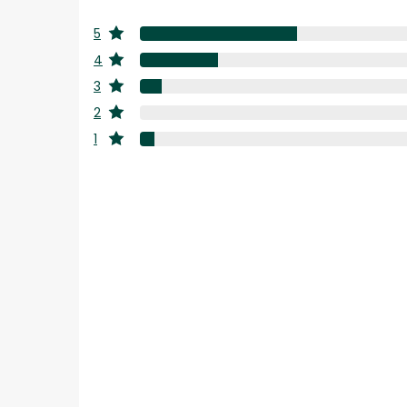
5
estrellas
4
estrellas
3
estrellas
2
estrellas
1
estrellas