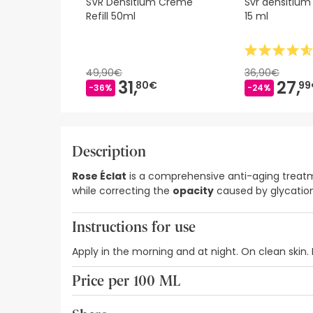
SVR Densitium Crème
Svr densitium
Refill 50ml
15 ml
49,90€
36,90€
31,
27,
80€
99
-36%
-24%
Description
Rose Éclat
is a comprehensive anti-aging treatm
while correcting the
opacity
caused by glycation
Instructions for use
Apply in the morning and at night. On clean skin.
Price per 100 ML
62,80€ / 100 ml