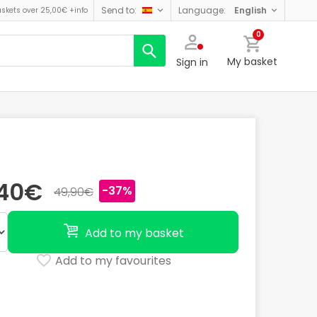
send to:
language:
english
askets over 25,00€
+info
0
My basket
Sign in
,40€
-37%
49,90€
Add to my basket
Add to my favourites