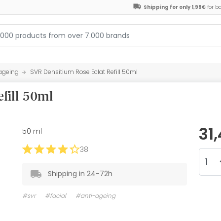
Shipping for only 1,99€
for b
ageing
SVR Densitium Rose Eclat Refill 50ml
fill 50ml
31
50 ml
38
Shipping in 24-72h
#svr
#facial
#anti-ageing