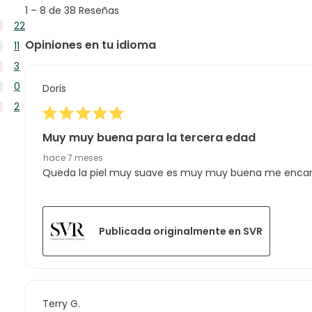
y
1
1
–
8 de 38
Reseñas
reseñas
to
22
8
22
Opiniones en tu idioma
11
de
reseñas
11
38
3
con
reseñas
Reseñas
3
5
0
Doris
con
reseñas
estrellas.
0
4
2
con
reseñas
estrellas.
2
3
con
reseñas
Muy muy buena para la tercera edad
estrellas.
2
con
hace 7 meses
estrellas.
1
Queda la piel muy suave es muy muy buena me enca
estrella.
Publicada originalmente en SVR
Terry G.