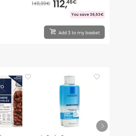
112,
46€
148,99€
You save
36,53€
Add 3 to my basket
Sante Verte