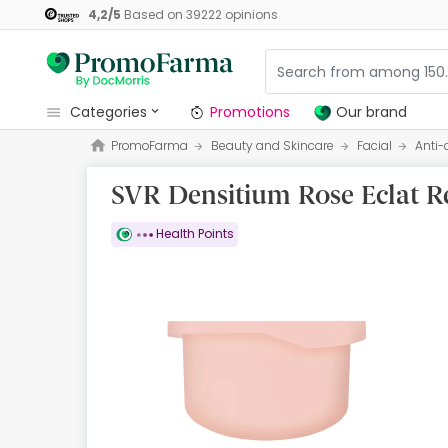
4,2
/
5
Based on
39222
opinions
categories
Promotions
Our brand
PromoFarma
Beauty and Skincare
Facial
Anti-
Promotions
SVR Densitium Rose Eclat Re
Our brand
Beauty and Skincare
Health Points
Health
Hygiene
Dietetics
Babies and Mums
Opticians